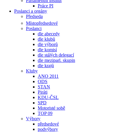
Parlamentní institut
Práce PI
Poslanci a orgány
Předseda
Místopředsedové
Poslanci
dle abecedy
dle klubů
dle výborů
dle komisí
dle stálých delegací
dle meziparl. skupin
dle krajů
Kluby
ANO 2011
ODS
STAN
Piráti
KDU-ČSL
SPD
Motoristé sobě
TOP 09
Výbory
předsedové
podvýbory