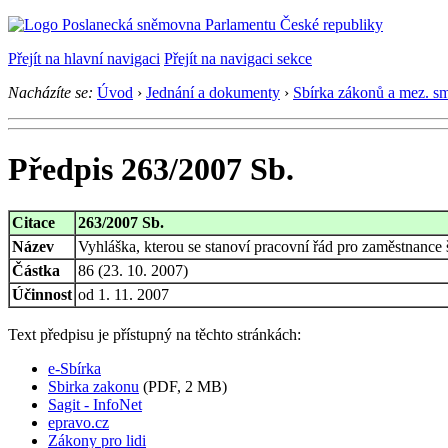
Přejít na hlavní navigaci
Přejít na navigaci sekce
Nacházíte se:
Úvod
›
Jednání a dokumenty
›
Sbírka zákonů a mez. s
Předpis 263/2007 Sb.
Citace
263/2007 Sb.
Název
Vyhláška, kterou se stanoví pracovní řád pro zaměstnance
Částka
86 (23. 10. 2007)
Účinnost
od 1. 11. 2007
Text předpisu je přístupný na těchto stránkách:
e-Sbírka
Sbirka zakonu
(PDF, 2 MB)
Sagit - InfoNet
epravo.cz
Zákony pro lidi