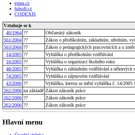
esipa.cz
fulsoft.cz
CODEXIS
Vztahuje se k
40/1964
??
Občanský zákoník
561/2004
??
Zákon o předškolním, základním, středním, vy
563/2004
??
Zákon o pedagogických pracovnících a o změ
14/2005
??
Vyhláška o předškolním vzdělávání
16/2005
??
Vyhláška o organizaci školního roku
48/2005
??
Vyhláška o základním vzdělávání a některých n
74/2005
??
Vyhláška o zájmovém vzdělávání
43/2006
??
Vyhláška, kterou se mění vyhláška č. 14/2005 
262/2006
na základě
Zákon zákoník práce
262/2006
??
Zákon zákoník práce
262/2006
??
Zákon zákoník práce
Hlavní menu
Úvodní stránka