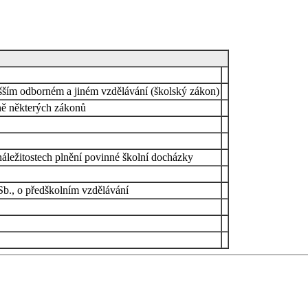
šším odborném a jiném vzdělávání (školský zákon)
ně některých zákonů
áležitostech plnění povinné školní docházky
Sb., o předškolním vzdělávání