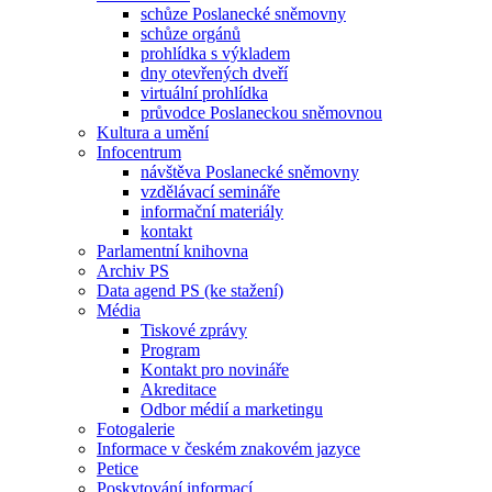
schůze Poslanecké sněmovny
schůze orgánů
prohlídka s výkladem
dny otevřených dveří
virtuální prohlídka
průvodce Poslaneckou sněmovnou
Kultura a umění
Infocentrum
návštěva Poslanecké sněmovny
vzdělávací semináře
informační materiály
kontakt
Parlamentní knihovna
Archiv PS
Data agend PS (ke stažení)
Média
Tiskové zprávy
Program
Kontakt pro novináře
Akreditace
Odbor médií a marketingu
Fotogalerie
Informace v českém znakovém jazyce
Petice
Poskytování informací