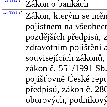
21/1992
??
Zákon o bankách
127/1998
??
Zákon, kterým se mění
pojistném na všeobecn
pozdějších předpisů, 
zdravotním pojištění 
souvisejících zákonů,
zákon č. 551/1991 Sb.
pojišťovně České repu
předpisů, zákon č. 280
oborových, podnikový