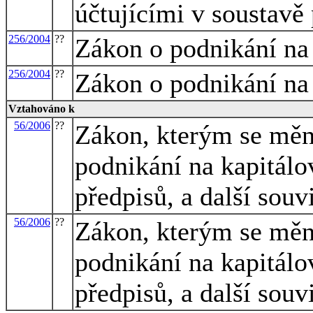
účtujícími v soustavě
256/2004
??
Zákon o podnikání na
256/2004
??
Zákon o podnikání na
Vztahováno k
56/2006
??
Zákon, kterým se mění
podnikání na kapitálo
předpisů, a další souv
56/2006
??
Zákon, kterým se mění
podnikání na kapitálo
předpisů, a další souv