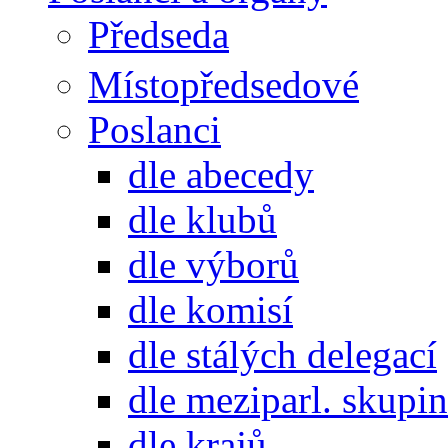
Předseda
Místopředsedové
Poslanci
dle abecedy
dle klubů
dle výborů
dle komisí
dle stálých delegací
dle meziparl. skupin
dle krajů