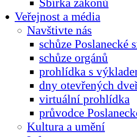
Sbírka zákonů
Veřejnost a média
Navštivte nás
schůze Poslanecké
schůze orgánů
prohlídka s výklad
dny otevřených dveř
virtuální prohlídka
průvodce Poslanec
Kultura a umění