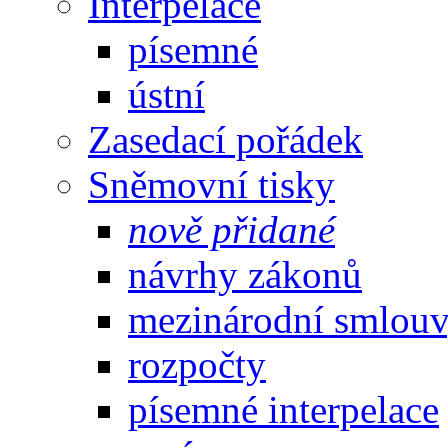
Interpelace
písemné
ústní
Zasedací pořádek
Sněmovní tisky
nově přidané
návrhy zákonů
mezinárodní smlou
rozpočty
písemné interpelace