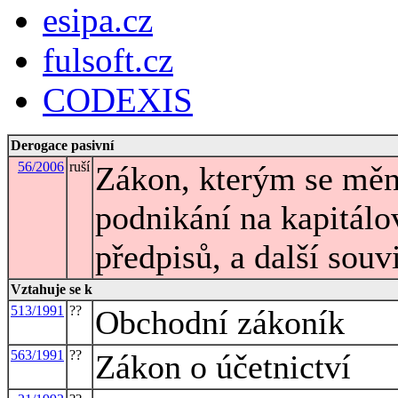
esipa.cz
fulsoft.cz
CODEXIS
Derogace pasivní
56/2006
ruší
Zákon, kterým se mění
podnikání na kapitálo
předpisů, a další souv
Vztahuje se k
513/1991
??
Obchodní zákoník
563/1991
??
Zákon o účetnictví