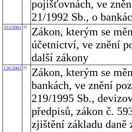
pojišťovnách, ve zněn
21/1992 Sb., o bankác
353/2001
??
Zákon, kterým se mění
účetnictví, ve znění p
další zákony
126/2002
??
Zákon, kterým se mění
bankách, ve znění poz
219/1995 Sb., devizov
předpisů, zákon č. 59
zjištění základu daně 