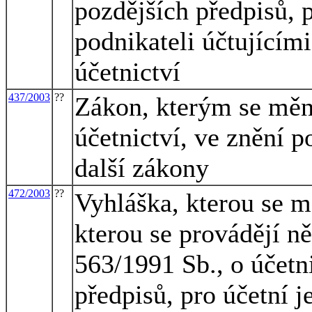
pozdějších předpisů, p
podnikateli účtujícím
účetnictví
437/2003
??
Zákon, kterým se mění
účetnictví, ve znění p
další zákony
472/2003
??
Vyhláška, kterou se m
kterou se provádějí n
563/1991 Sb., o účetni
předpisů, pro účetní j