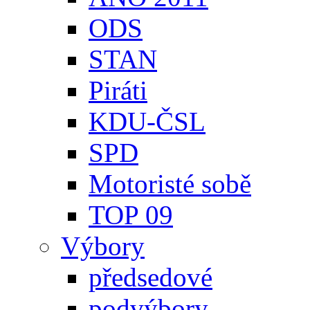
ODS
STAN
Piráti
KDU-ČSL
SPD
Motoristé sobě
TOP 09
Výbory
předsedové
podvýbory