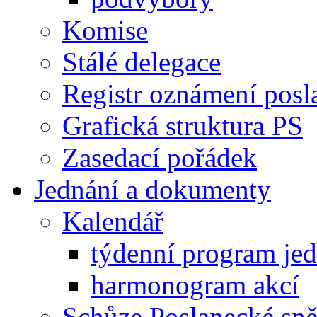
Komise
Stálé delegace
Registr oznámení posl
Grafická struktura PS
Zasedací pořádek
Jednání a dokumenty
Kalendář
týdenní program je
harmonogram akcí
Schůze Poslanecké s