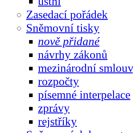
ústní
Zasedací pořádek
Sněmovní tisky
nově přidané
návrhy zákonů
mezinárodní smlou
rozpočty
písemné interpelace
zprávy
rejstříky