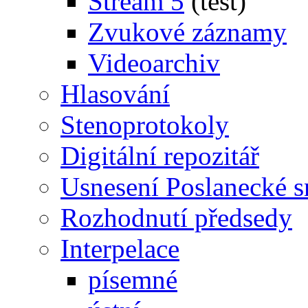
Stream 5
(test)
Zvukové záznamy
Videoarchiv
Hlasování
Stenoprotokoly
Digitální repozitář
Usnesení Poslanecké 
Rozhodnutí předsedy
Interpelace
písemné