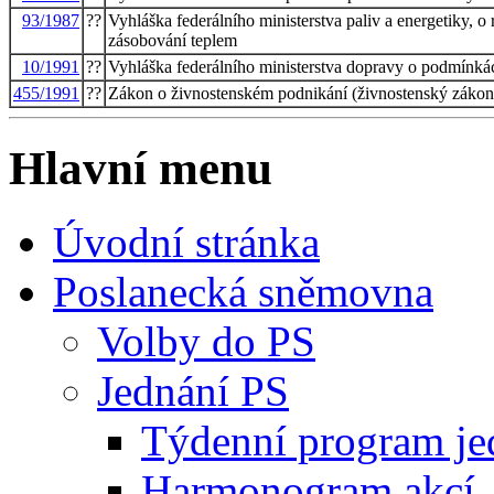
93/1987
??
Vyhláška federálního ministerstva paliv a energetiky, o
zásobování teplem
10/1991
??
Vyhláška federálního ministerstva dopravy o podmínk
455/1991
??
Zákon o živnostenském podnikání (živnostenský zákon
Hlavní menu
Úvodní stránka
Poslanecká sněmovna
Volby do PS
Jednání PS
Týdenní program je
Harmonogram akcí