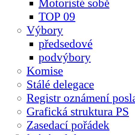
Motoristé sobě
TOP 09
Výbory
předsedové
podvýbory
Komise
Stálé delegace
Registr oznámení posl
Grafická struktura PS
Zasedací pořádek