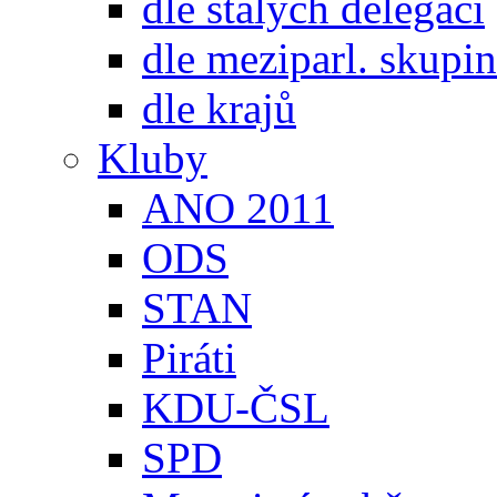
dle stálých delegací
dle meziparl. skupin
dle krajů
Kluby
ANO 2011
ODS
STAN
Piráti
KDU-ČSL
SPD