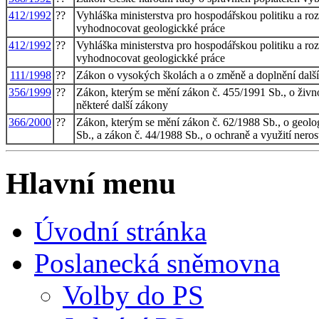
412/1992
??
Vyhláška ministerstva pro hospodářskou politiku a ro
vyhodnocovat geologickké práce
412/1992
??
Vyhláška ministerstva pro hospodářskou politiku a ro
vyhodnocovat geologickké práce
111/1998
??
Zákon o vysokých školách a o změně a doplnění dalš
356/1999
??
Zákon, kterým se mění zákon č. 455/1991 Sb., o živn
některé další zákony
366/2000
??
Zákon, kterým se mění zákon č. 62/1988 Sb., o geol
Sb., a zákon č. 44/1988 Sb., o ochraně a využití nero
Hlavní menu
Úvodní stránka
Poslanecká sněmovna
Volby do PS