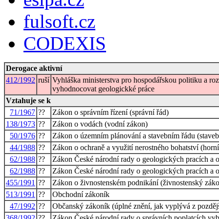
fulsoft.cz
CODEXIS
Derogace aktivní
412/1992
ruší
Vyhláška ministerstva pro hospodářskou politiku a ro
vyhodnocovat geologickké práce
Vztahuje se k
71/1967
??
Zákon o správním řízení (správní řád)
138/1973
??
Zákon o vodách (vodní zákon)
50/1976
??
Zákon o územním plánování a stavebním řádu (staveb
44/1988
??
Zákon o ochraně a využití nerostného bohatství (horn
62/1988
??
Zákon České národní rady o geologických pracích a
62/1988
??
Zákon České národní rady o geologických pracích a
455/1991
??
Zákon o živnostenském podnikání (živnostenský zák
513/1991
??
Obchodní zákoník
47/1992
??
Občanský zákoník (úplné znění, jak vyplývá z pozděj
368/1992
??
Zákon České národní rady o správních poplatcích vy