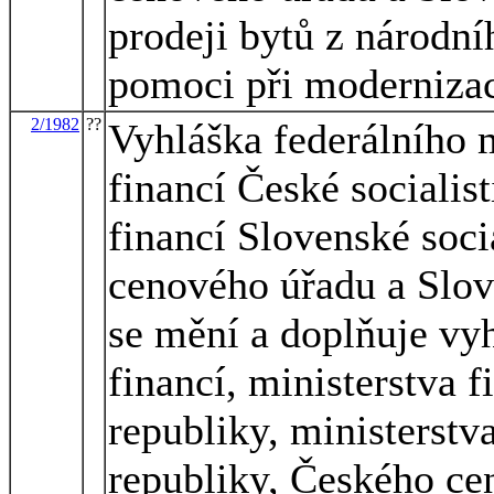
prodeji bytů z národn
pomoci při moderniza
2/1982
??
Vyhláška federálního m
financí České socialis
financí Slovenské soci
cenového úřadu a Slov
se mění a doplňuje vyh
financí, ministerstva f
republiky, ministerstv
republiky, Českého ce