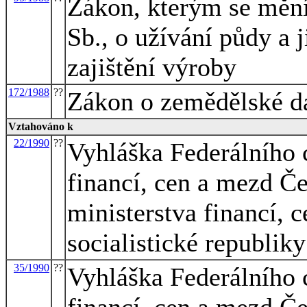
Zákon, kterým se mění
Sb., o užívání půdy a
zajištění výroby
172/1988
??
Zákon o zemědělské d
Vztahováno k
22/1990
??
Vyhláška Federálního 
financí, cen a mezd Če
ministerstva financí, 
socialistické republiky
35/1990
??
Vyhláška Federálního 
financí, cen a mezd Če