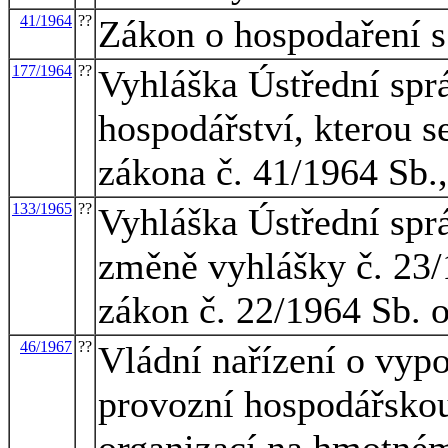
41/1964
??
Zákon o hospodaření s
177/1964
??
Vyhláška Ústřední spr
hospodářství, kterou s
zákona č. 41/1964 Sb.,
133/1965
??
Vyhláška Ústřední sprá
změně vyhlášky č. 23/
zákon č. 22/1964 Sb. o
46/1967
??
Vládní nařízení o vyp
provozní hospodářskou 
organizací na hmotném