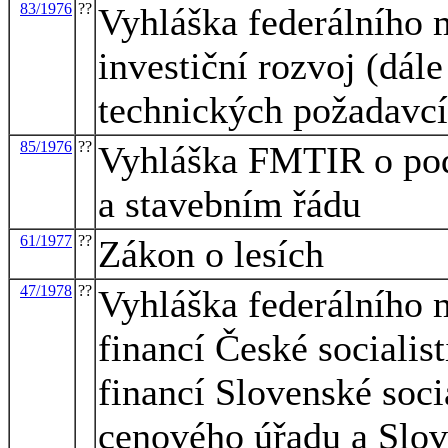
83/1976
??
Vyhláška federálního m
investiční rozvoj (dá
technických požadavcí
85/1976
??
Vyhláška FMTIR o pod
a stavebním řádu
61/1977
??
Zákon o lesích
47/1978
??
Vyhláška federálního m
financí České socialist
financí Slovenské soci
cenového úřadu a Slo