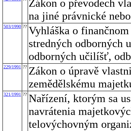
Zákon o převodech vla
na jiné právnické neb
503/1990
??
Vyhláška o finančnom
stredných odborných uč
odborných učilíšť, odb
229/1991
??
Zákon o úpravě vlastn
zemědělskému majetk
321/1991
??
Nařízení, ktorým sa u
navrátenia majetkový
telovýchovným organi