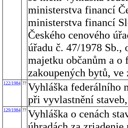
ministerstva financí Če
ministerstva financí S
Českého cenového úřa
úřadu č. 47/1978 Sb., 
majetku občanům a o f
zakoupených bytů, ve 
122/1984
??
Vyhláška federálního m
při vyvlastnění staveb
129/1984
??
Vyhláška o cenách sta
úhradách za zriadenie