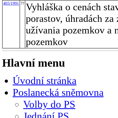
465/1991
??
Vyhláška o cenách sta
porastov, úhradách za
užívania pozemkov a n
pozemkov
Hlavní menu
Úvodní stránka
Poslanecká sněmovna
Volby do PS
Jednání PS