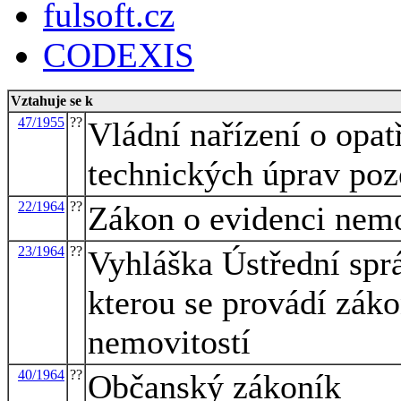
fulsoft.cz
CODEXIS
Vztahuje se k
47/1955
??
Vládní nařízení o opa
technických úprav po
22/1964
??
Zákon o evidenci nemo
23/1964
??
Vyhláška Ústřední sprá
kterou se provádí záko
nemovitostí
40/1964
??
Občanský zákoník