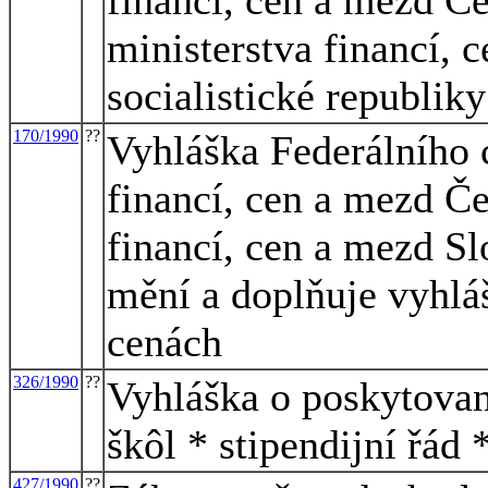
ministerstva financí, 
socialistické republik
170/1990
??
Vyhláška Federálního 
financí, cen a mezd Če
financí, cen a mezd Sl
mění a doplňuje vyhlá
cenách
326/1990
??
Vyhláška o poskytovan
škôl * stipendijní řád 
427/1990
??