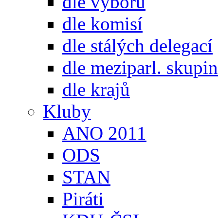
dle výborů
dle komisí
dle stálých delegací
dle meziparl. skupin
dle krajů
Kluby
ANO 2011
ODS
STAN
Piráti