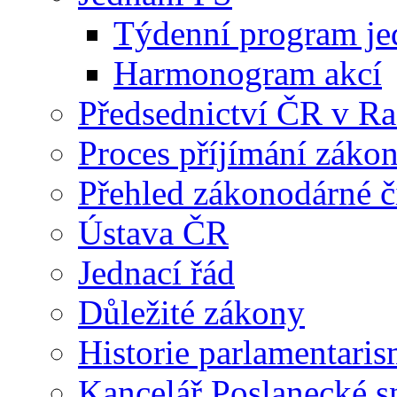
Týdenní program je
Harmonogram akcí
Předsednictví ČR v R
Proces příjímání záko
Přehled zákonodárné č
Ústava ČR
Jednací řád
Důležité zákony
Historie parlamentaris
Kancelář Poslanecké 