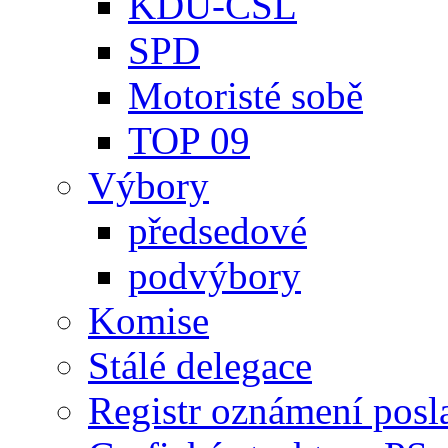
KDU-ČSL
SPD
Motoristé sobě
TOP 09
Výbory
předsedové
podvýbory
Komise
Stálé delegace
Registr oznámení posl