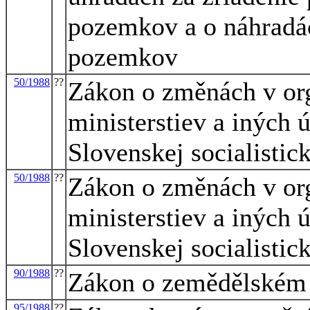
pozemkov a o náhradác
pozemkov
50/1988
??
Zákon o změnách v org
ministerstiev a iných 
Slovenskej socialistic
50/1988
??
Zákon o změnách v org
ministerstiev a iných 
Slovenskej socialistic
90/1988
??
Zákon o zemědělském 
95/1988
??