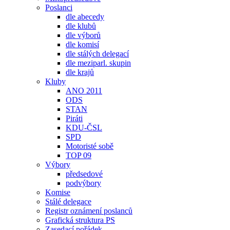
Poslanci
dle abecedy
dle klubů
dle výborů
dle komisí
dle stálých delegací
dle meziparl. skupin
dle krajů
Kluby
ANO 2011
ODS
STAN
Piráti
KDU-ČSL
SPD
Motoristé sobě
TOP 09
Výbory
předsedové
podvýbory
Komise
Stálé delegace
Registr oznámení poslanců
Grafická struktura PS
Zasedací pořádek