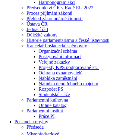
Harmonogram akcí
Předsednictví ČR v Radě EU 2022
Proces příjímání zákonů
Přehled zákonodárné činnosti
Ústava ČR
Jednací řád
Důležité zákony
Historie parlamentarismu a české ústavnosti
Kancelář Poslanecké sněmovny
Organizační schéma
Poskytování informací
Veřejné zakázky
Projekty KPS podporované EU
Ochrana oznamovatelů
Nabídka zaměstnání
Nabídka nepotřebného majetku
Rozpočet PS
Studentské stáže
Parlamentní knihovna
Online katalog
Parlamentní institut
Práce PI
Poslanci a orgány
Předseda
Místopředsedové