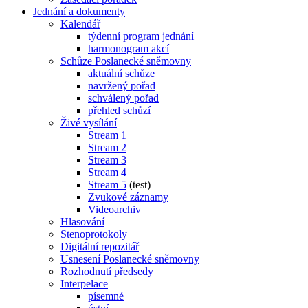
Jednání a dokumenty
Kalendář
týdenní program jednání
harmonogram akcí
Schůze Poslanecké sněmovny
aktuální schůze
navržený pořad
schválený pořad
přehled schůzí
Živé vysílání
Stream 1
Stream 2
Stream 3
Stream 4
Stream 5
(test)
Zvukové záznamy
Videoarchiv
Hlasování
Stenoprotokoly
Digitální repozitář
Usnesení Poslanecké sněmovny
Rozhodnutí předsedy
Interpelace
písemné