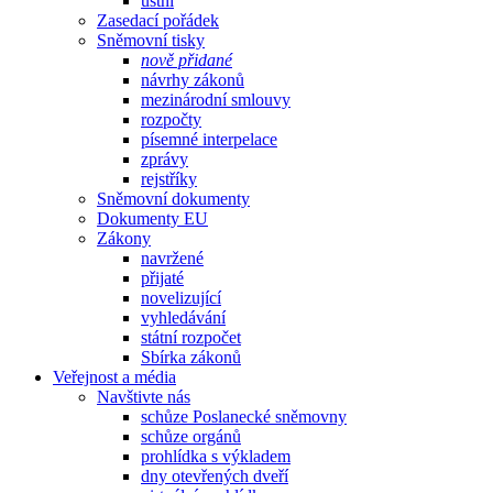
ústní
Zasedací pořádek
Sněmovní tisky
nově přidané
návrhy zákonů
mezinárodní smlouvy
rozpočty
písemné interpelace
zprávy
rejstříky
Sněmovní dokumenty
Dokumenty EU
Zákony
navržené
přijaté
novelizující
vyhledávání
státní rozpočet
Sbírka zákonů
Veřejnost a média
Navštivte nás
schůze Poslanecké sněmovny
schůze orgánů
prohlídka s výkladem
dny otevřených dveří