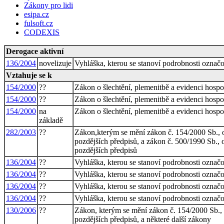
Zákony pro lidi
esipa.cz
fulsoft.cz
CODEXIS
Derogace aktivní
136/2004
novelizuje
Vyhláška, kterou se stanoví podrobnosti označ
Vztahuje se k
154/2000
??
Zákon o šlechtění, plemenitbě a evidenci hosp
154/2000
??
Zákon o šlechtění, plemenitbě a evidenci hosp
154/2000
na
Zákon o šlechtění, plemenitbě a evidenci hosp
základě
282/2003
??
Zákon,kterým se mění zákon č. 154/2000 Sb., o
pozdějších předpisů, a zákon č. 500/1990 Sb., 
pozdějších předpisů
136/2004
??
Vyhláška, kterou se stanoví podrobnosti označ
136/2004
??
Vyhláška, kterou se stanoví podrobnosti označ
136/2004
??
Vyhláška, kterou se stanoví podrobnosti označ
136/2004
??
Vyhláška, kterou se stanoví podrobnosti označ
130/2006
??
Zákon, kterým se mění zákon č. 154/2000 Sb., 
pozdějších předpisů, a některé další zákony