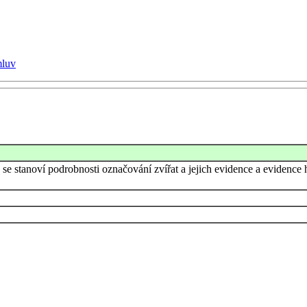
mluv
u se stanoví podrobnosti označování zvířat a jejich evidence a eviden