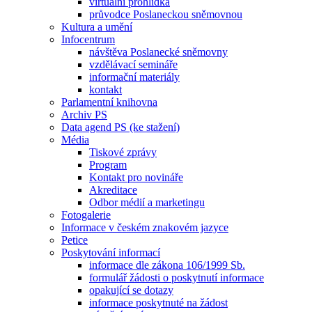
virtuální prohlídka
průvodce Poslaneckou sněmovnou
Kultura a umění
Infocentrum
návštěva Poslanecké sněmovny
vzdělávací semináře
informační materiály
kontakt
Parlamentní knihovna
Archiv PS
Data agend PS (ke stažení)
Média
Tiskové zprávy
Program
Kontakt pro novináře
Akreditace
Odbor médií a marketingu
Fotogalerie
Informace v českém znakovém jazyce
Petice
Poskytování informací
informace dle zákona 106/1999 Sb.
formulář žádosti o poskytnutí informace
opakující se dotazy
informace poskytnuté na žádost