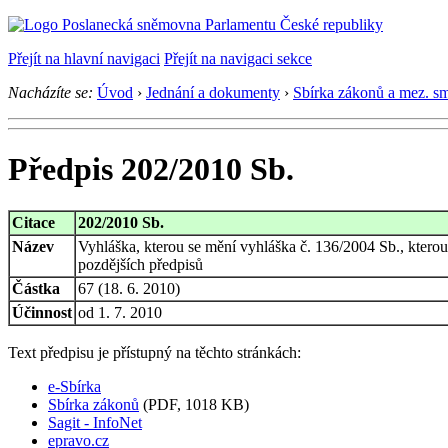
Přejít na hlavní navigaci
Přejít na navigaci sekce
Nacházíte se:
Úvod
›
Jednání a dokumenty
›
Sbírka zákonů a mez. s
Předpis 202/2010 Sb.
Citace
202/2010 Sb.
Název
Vyhláška, kterou se mění vyhláška č. 136/2004 Sb., ktero
pozdějších předpisů
Částka
67 (18. 6. 2010)
Účinnost
od 1. 7. 2010
Text předpisu je přístupný na těchto stránkách:
e-Sbírka
Sbírka zákonů
(PDF, 1018 KB)
Sagit - InfoNet
epravo.cz