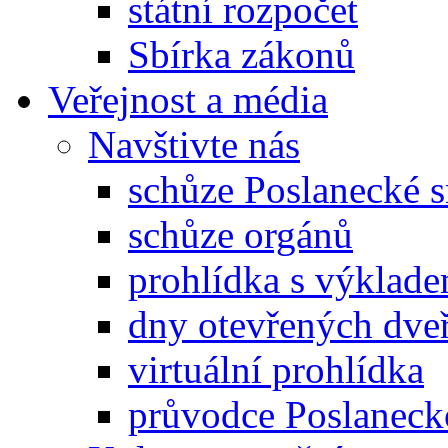
státní rozpočet
Sbírka zákonů
Veřejnost a média
Navštivte nás
schůze Poslanecké
schůze orgánů
prohlídka s výklad
dny otevřených dveř
virtuální prohlídka
průvodce Poslanec