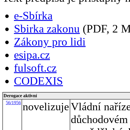
e-Sbírka
Sbirka zakonu
(PDF, 2 
Zákony pro lidi
esipa.cz
fulsoft.cz
CODEXIS
Derogace aktivní
56/1956
novelizuje
Vládní naříz
důchodovém p