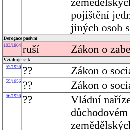
zemědělskýc
pojištění jed
jiných osob 
Derogace pasivní
103/1964
ruší
Zákon o zabe
Vztahuje se k
55/1956
??
Zákon o soci
55/1956
??
Zákon o soci
56/1956
??
Vládní naříz
důchodovém p
zemědělskýc