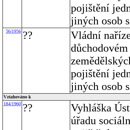
pojištění jed
jiných osob 
56/1956
??
Vládní naříz
důchodovém p
zemědělskýc
pojištění jed
jiných osob 
Vztahováno k
184/1960
??
Vyhláška Úst
úřadu sociál