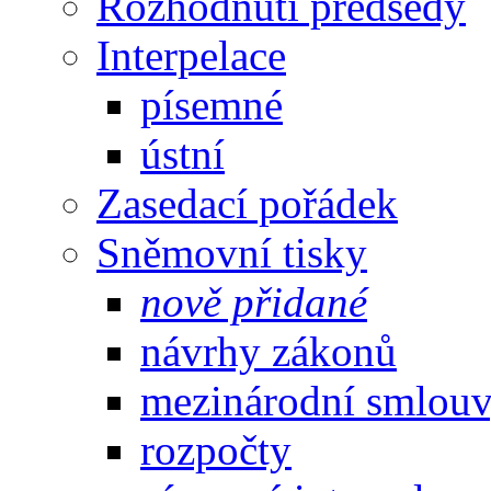
Rozhodnutí předsedy
Interpelace
písemné
ústní
Zasedací pořádek
Sněmovní tisky
nově přidané
návrhy zákonů
mezinárodní smlou
rozpočty