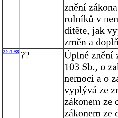
znění zákona
rolníků v ne
dítěte, jak 
změn a dopl
240/1988
??
Úplné znění 
103 Sb., o z
nemoci a o z
vyplývá ze z
zákonem ze d
zákonem ze d