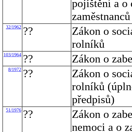
pojištění a 
zaměstnanců 
32/1962
??
Zákon o soci
rolníků
103/1964
??
Zákon o zabe
8/1972
??
Zákon o soci
rolníků (úpln
předpisů)
51/1976
??
Zákon o zabe
nemoci a o z