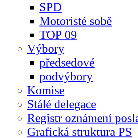
SPD
Motoristé sobě
TOP 09
Výbory
předsedové
podvýbory
Komise
Stálé delegace
Registr oznámení posl
Grafická struktura PS