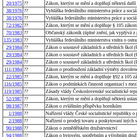
20/1975
??
Zákon, kterým se mění a doplňují některá další
38/1976
??
Vyhláška federálního ministerstva práce a soci
38/1976
??
Vyhláška federálního ministerstva práce a soci
72/1982
??
Zákon, kterým se mění a doplňuje § 105 zákon
70/1983
??
Občanský zákoník (úplné znění, jak vyplývá z
135/1983
??
Vyhláška federálního ministerstva vnitra o ostr
29/1984
??
Zákon o soustavě základních a středních škol (
29/1984
??
Zákon o soustavě základních a středních škol (
29/1984
??
Zákon o soustavě základních a středních škol (
111/1984
??
Zákon o prodloužení základní výměry dovolené
22/1985
??
Zákon, kterým se mění a doplňuje §92 a 105 z
116/1985
??
Zákon o podmínkách činnosti organizací s mez
119/1985
??
Zásady vlády Československé socialistické repu
52/1987
??
Zákon, kterým se mění a doplňují některá usta
98/1987
??
Zákon o zvláštním příspěvku horníkům
1/1988
??
Nařízení vlády České socialistické republiky o
2/1988
??
Nařízení o prodeji tovaru a poskytovaní iných
90/1988
??
Zákon o zemědělském družstevnictví
94/1988
??
Zákon o bytovém, spotřebním a výrobním družs