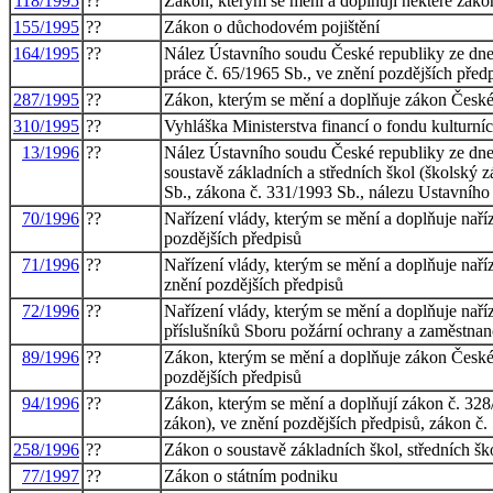
118/1995
??
Zákon, kterým se mění a doplňují některé zákony
155/1995
??
Zákon o důchodovém pojištění
164/1995
??
Nález Ústavního soudu České republiky ze dne 2
práce č. 65/1965 Sb., ve znění pozdějších předp
287/1995
??
Zákon, kterým se mění a doplňuje zákon České 
310/1995
??
Vyhláška Ministerstva financí o fondu kulturníc
13/1996
??
Nález Ústavního soudu České republiky ze dne 
soustavě základních a středních škol (školský 
Sb., zákona č. 331/1993 Sb., nálezu Ustavního
70/1996
??
Nařízení vlády, kterým se mění a doplňuje nař
pozdějších předpisů
71/1996
??
Nařízení vlády, kterým se mění a doplňuje naří
znění pozdějších předpisů
72/1996
??
Nařízení vlády, kterým se mění a doplňuje naří
příslušníků Sboru požární ochrany a zaměstnanc
89/1996
??
Zákon, kterým se mění a doplňuje zákon České n
pozdějších předpisů
94/1996
??
Zákon, kterým se mění a doplňují zákon č. 328
zákon), ve znění pozdějších předpisů, zákon č.
258/1996
??
Zákon o soustavě základních škol, středních šk
77/1997
??
Zákon o státním podniku