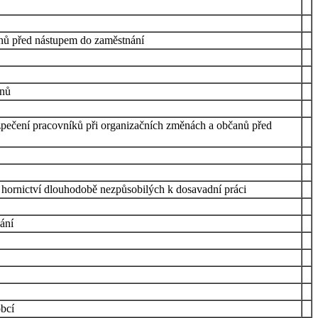
anů před nástupem do zaměstnání
anů
bezpečení pracovníků při organizačních změnách a občanů před
 hornictví dlouhodobě nezpůsobilých k dosavadní práci
ání
obcí