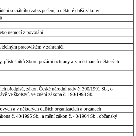
dění sociálního zabezpečení, a některé další zákony
sů
nebo nemocí z povolání
videlným pracovištěm v zahraničí
y, příslušníků Sboru požární ochrany a zaměstnanců některých
ších předpisů, zákon České národní rady č. 390/1991 Sb., o
rávě ve školství, ve znění zákona č. 190/1993 Sb.
ových a v některých dalších organizacích a orgánech
zákona č. 40/1995 Sb., a mění zákon č. 40/1964 Sb., občanský