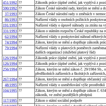
451/1992
??
Zákoník práce (úplné znění, jak vyplývá z poz
590/1992
??
Zákon České národní rady, kterým se mění a do
37/1993
??
Zákon České národní rady o změnách v nemoce
86/1993
??
Nařízení vlády o osobních požitcích poskytov
191/1993
??
Nařízení vlády o úpravě náhrady za ztrátu na 
331/1993
??
Zákon o státním rozpočtu České republiky na 
62/1994
??
Nařízení vlády o poskytování náhrad některýc
74/1994
??
Zákon, kterým se mění a doplňuje zákoník práce
79/1994
??
Nařízení vlády o platových poměrech zaměstnan
dalších organizací (služební platový řád)
126/1994
??
Zákoník práce (úplné znění, jak vyplývá z poz
126/1994
??
Zákoník práce (úplné znění, jak vyplývá z poz
256/1994
??
Zákon, kterým se mění zákon č. 29/1984 Sb., o 
předškolních zařízeních a školských zařízeních
267/1994
??
Zákon, kterým se mění a doplňuje občanský z
48/1995
??
Nařízení vlády o usměrňování výše prostředků 
104/1995
??
Zákon, kterým se mění a doplňuje zákon č. 634
zákoník, ve znění pozdějších předpisů
117/1995
??
Zákon o státní sociální podpoře