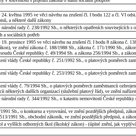
 v souvislosti s přijetím zákona o státní sociální podpoře
4. května 1995 ve věci návrhu na zrušení čl. I bodu 122 a čl. VI odst
isů, a některé další zákony
národní rady č. 238/1992 Sb., o některých opatřeních souvisejících s
h a sociálních potřeb
19. prosince 1995 ve věci návrhu na zrušení čl. I bodu 8 zákona č. 13
zákon), ve znění zákona č. 188/1988 Sb., zákona č. 171/1990 Sb., záko
 soudu České republiky č. 49/1994 Sb. a zákona 256/1994 Sb., a zákon
ízení vlády České republiky č. 251/1992 Sb., o platových poměrech zam
zení vlády České republiky č. 253/1992 Sb., o platových poměrech zamě
zení vlády č. 79/1994 Sb., o platových poměrech zaměstnanců ozbrojený
ů některých dalších organizací (služební platový řád), ve znění naříze
árodní rady č. 344/1992 Sb., o katastru nemovitostí České republiky (
/1991 Sb., o konkursu a vyrovnání, ve znění pozdějších předpisů, záko
 513/1991 Sb., obchodní zákoník, ve znění pozdějších předpisů, a záko
ol a vyšších odborných škol (školský zákon) - (úplné znění, jak vyplýv