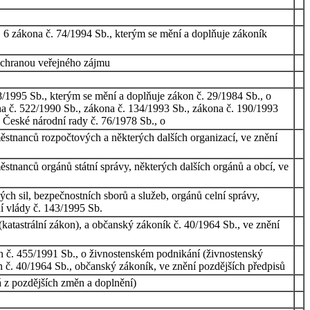
. 6 zákona č. 74/1994 Sb., kterým se mění a doplňuje zákoník
 ochranou veřejného zájmu
8/1995 Sb., kterým se mění a doplňuje zákon č. 29/1984 Sb., o
na č. 522/1990 Sb., zákona č. 134/1993 Sb., zákona č. 190/1993
 České národní rady č. 76/1978 Sb., o
ěstnanců rozpočtových a některých dalších organizací, ve znění
stnanců orgánů státní správy, některých dalších orgánů a obcí, ve
ch sil, bezpečnostních sborů a služeb, orgánů celní správy,
ní vlády č. 143/1995 Sb.
katastrální zákon), a občanský zákoník č. 40/1964 Sb., ve znění
n č. 455/1991 Sb., o živnostenském podnikání (živnostenský
n č. 40/1964 Sb., občanský zákoník, ve znění pozdějších předpisů
á z pozdějších změn a doplnění)