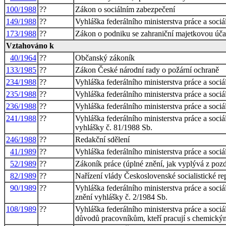
100/1988
??
Zákon o sociálním zabezpečení
149/1988
??
Vyhláška federálního ministerstva práce a sociá
173/1988
??
Zákon o podniku se zahraniční majetkovou úča
Vztahováno k
40/1964
??
Občanský zákoník
133/1985
??
Zákon České národní rady o požární ochraně
234/1988
??
Vyhláška federálního ministerstva práce a soci
235/1988
??
Vyhláška federálního ministerstva práce a soci
236/1988
??
Vyhláška federálního ministerstva práce a soc
241/1988
??
Vyhláška federálního ministerstva práce a sociá
vyhlášky č. 81/1988 Sb.
246/1988
??
Redakční sdělení
41/1989
??
Vyhláška federálního ministerstva práce a soc
52/1989
??
Zákoník práce (úplné znění, jak vyplývá z poz
82/1989
??
Nařízení vlády Československé socialistické r
90/1989
??
Vyhláška federálního ministerstva práce a sociá
znění vyhlášky č. 2/1984 Sb.
108/1989
??
Vyhláška federálního ministerstva práce a soci
důvodů pracovníkům, kteří pracují s chemický