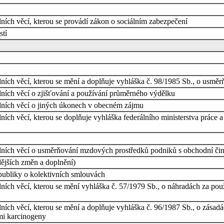
lních věcí, kterou se provádí zákon o sociálním zabezpečení
stí
álních věcí, kterou se mění a doplňuje vyhláška č. 98/1985 Sb., o usm
álních věcí o zjišťování a používání průměrného výdělku
iálních věcí o jiných úkonech v obecném zájmu
lních věcí, kterou se doplňuje vyhláška federálního ministerstva práce a
iálních věcí o usměrňování mzdových prostředků podniků s obchodní čin
dějších změn a doplnění)
epubliky o kolektivních smlouvách
lních věcí, kterou se mění vyhláška č. 57/1979 Sb., o náhradách za pou
álních věcí, kterou se mění a doplňuje vyhláška č. 96/1987 Sb., o zása
mi karcinogeny