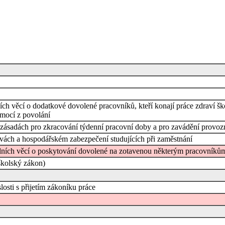
ních věcí o dodatkové dovolené pracovníků, kteří konají práce zdraví šk
emocí z povolání
 o zásadách pro zkracování týdenní pracovní doby a pro zavádění prov
evách a hospodářském zabezpečení studujících při zaměstnání
álních věcí o poskytování dovolené na zotavenou některým pracovníkům 
školský zákon)
osti s přijetím zákoníku práce