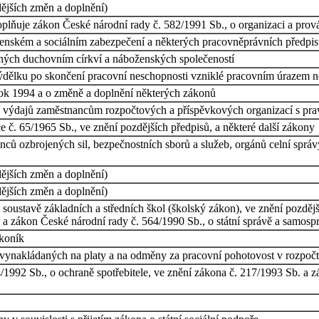
dějších změn a doplnění)
plňuje zákon České národní rady č. 582/1991 Sb., o organizaci a prová
nském a sociálním zabezpečení a některých pracovněprávních předpi
aných duchovním církví a náboženských společeností
výdělku po skončení pracovní neschopnosti vzniklé pracovním úrazem 
rok 1994 a o změně a doplnění některých zákonů
h výdajů zaměstnancům rozpočtových a příspěvkových organizací s pra
 č. 65/1965 Sb., ve znění pozdějších předpisů, a některé další zákony
ců ozbrojených sil, bezpečnostních sborů a služeb, orgánů celní správ
dějších změn a doplnění)
dějších změn a doplnění)
soustavě základních a středních škol (školský zákon), ve znění pozděj
, a zákon České národní rady č. 564/1990 Sb., o státní správě a samosp
ákoník
vynakládaných na platy a na odměny za pracovní pohotovost v rozpočt
/1992 Sb., o ochraně spotřebitele, ve znění zákona č. 217/1993 Sb. a 