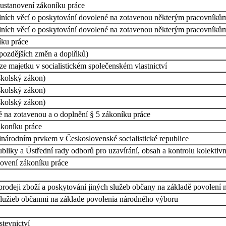
 ustanovení zákoníku práce
álních věcí o poskytování dovolené na zotavenou některým pracovníkům 
álních věcí o poskytování dovolené na zotavenou některým pracovníkům 
íku práce
 pozdějších změn a doplňků)
aze majetku v socialistickém společenském vlastnictví
školský zákon)
školský zákon)
školský zákon)
 na zotavenou a o doplnění § 5 zákoníku práce
ákoníku práce
inárodním prvkem v Československé socialistické republice
bliky a Ústřední rady odborů pro uzavírání, obsah a kontrolu kolektiv
novení zákoníku práce
 prodeji zboží a poskytování jiných služeb občany na základě povolení
 služieb občanmi na základe povolenia národného výboru
tevnictví