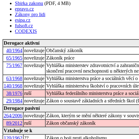
Sbirka zakonu
(PDF, 4 MB)
epravo.cz
Zákony pro lidi
esipa.cz
fulsoft.cz
CODEXIS
Derogace aktivní
40/1964
novelizuje
Občanský zákoník
65/1965
novelizuje
Zákoník práce
75/1967
novelizuje
Vyhláška ministerstev zdravotnictví a zahranič
skončení pracovní neschopnosti u některých n
63/1968
novelizuje
Vyhláška ministerstva práce a sociálních věcí
140/1968
novelizuje
Vyhláška ministerstva školství o pracovních úl
38/1976
ruší
Vyhláška federálního ministerstva práce a soci
29/1984
novelizuje
Zákon o soustavě základních a středních škol (
Derogace pasivní
264/2006
novelizuje
Zákon, kterým se mění některé zákony v souvisl
89/2012
ruší
Zákon občanský zákoník
Vztahuje se k
120/1962
??
Zákon o boji proti alkoholismu