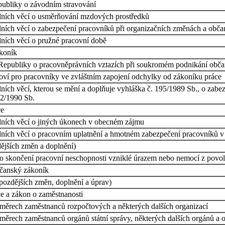
epubliky o závodním stravování
iálních věcí o usměrňování mzdových prostředků
iálních věcí o zabezpečení pracovníků při organizačních změnách a obč
álních věcí o pružné pracovní době
ákoník
 Republiky o pracovněprávních vztazích při soukromém podnikání obč
noví pro pracovníky ve zvláštním zapojení odchylky od zákoníku práce
álních věcí, kterou se mění a doplňuje vyhláška č. 195/1989 Sb., o za
62/1990 Sb.
ce
iálních věcí o jiných úkonech v obecném zájmu
iálních věcí o pracovním uplatnění a hmotném zabezpečení pracovníků v
dějších změn a doplnění)
po skončení pracovní neschopnosti vzniklé úrazem nebo nemocí z povol
bčanský zákoník
pozdějších změn, doplnění a úprav)
e a zákon o zaměstnanosti
oměrech zaměstnanců rozpočtových a některých dalších organizací
měrech zaměstnanců orgánů státní správy, některých dalších orgánů a 