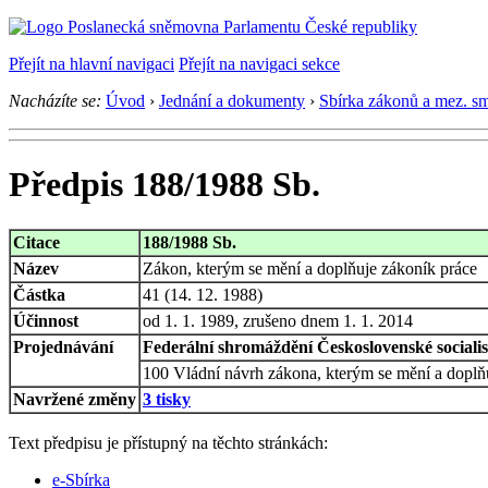
Přejít na hlavní navigaci
Přejít na navigaci sekce
Nacházíte se:
Úvod
›
Jednání a dokumenty
›
Sbírka zákonů a mez. s
Předpis 188/1988 Sb.
Citace
188/1988 Sb.
Název
Zákon, kterým se mění a doplňuje zákoník práce
Částka
41 (14. 12. 1988)
Účinnost
od 1. 1. 1989, zrušeno dnem 1. 1. 2014
Projednávání
Federální shromáždění Československé socialist
100 Vládní návrh zákona, kterým se mění a doplň
Navržené změny
3 tisky
Text předpisu je přístupný na těchto stránkách:
e-Sbírka