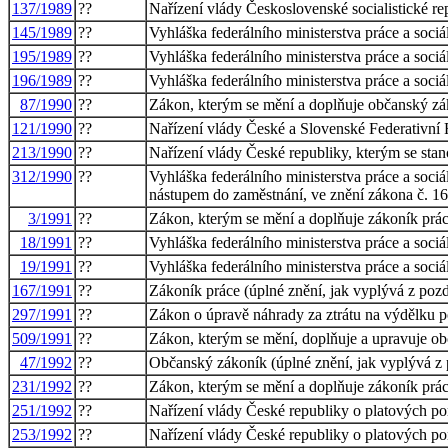
137/1989
??
Nařízení vlády Československé socialistické r
145/1989
??
Vyhláška federálního ministerstva práce a soc
195/1989
??
Vyhláška federálního ministerstva práce a soc
196/1989
??
Vyhláška federálního ministerstva práce a soci
87/1990
??
Zákon, kterým se mění a doplňuje občanský z
121/1990
??
Nařízení vlády České a Slovenské Federativní
213/1990
??
Nařízení vlády České republiky, kterým se sta
312/1990
??
Vyhláška federálního ministerstva práce a soci
nástupem do zaměstnání, ve znění zákona č. 1
3/1991
??
Zákon, kterým se mění a doplňuje zákoník prá
18/1991
??
Vyhláška federálního ministerstva práce a soc
19/1991
??
Vyhláška federálního ministerstva práce a soc
167/1991
??
Zákoník práce (úplné znění, jak vyplývá z poz
297/1991
??
Zákon o úpravě náhrady za ztrátu na výdělku 
509/1991
??
Zákon, kterým se mění, doplňuje a upravuje o
47/1992
??
Občanský zákoník (úplné znění, jak vyplývá z 
231/1992
??
Zákon, kterým se mění a doplňuje zákoník prác
251/1992
??
Nařízení vlády České republiky o platových p
253/1992
??
Nařízení vlády České republiky o platových po