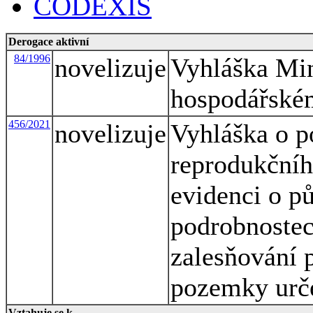
CODEXIS
Derogace aktivní
84/1996
novelizuje
Vyhláška Min
hospodářské
456/2021
novelizuje
Vyhláška o p
reprodukčníh
evidenci o p
podrobnostec
zalesňování 
pozemky urče
Vztahuje se k