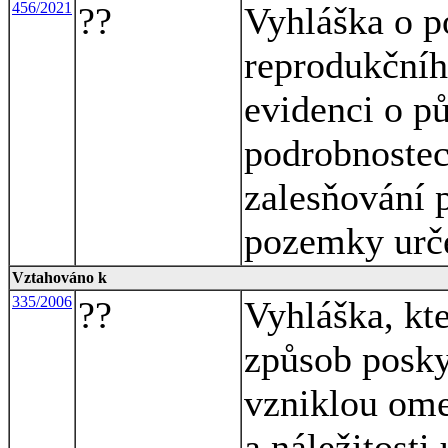
456/2021
??
Vyhláška o p
reprodukčníh
evidenci o p
podrobnostec
zalesňování 
pozemky urče
Vztahováno k
335/2006
??
Vyhláška, kt
způsob posky
vzniklou ome
a náležitosti