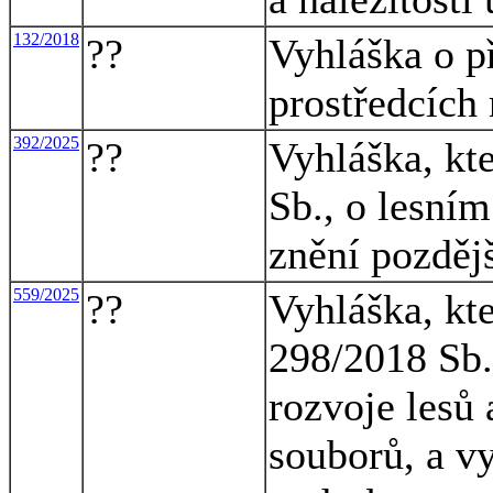
132/2018
??
Vyhláška o p
prostředcích 
392/2025
??
Vyhláška, kt
Sb., o lesní
znění pozděj
559/2025
??
Vyhláška, kt
298/2018 Sb.
rozvoje lesů
souborů, a vy