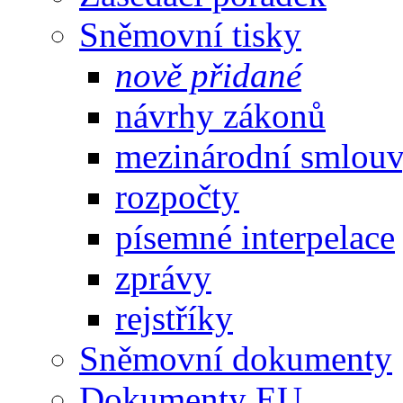
Sněmovní tisky
nově přidané
návrhy zákonů
mezinárodní smlou
rozpočty
písemné interpelace
zprávy
rejstříky
Sněmovní dokumenty
Dokumenty EU