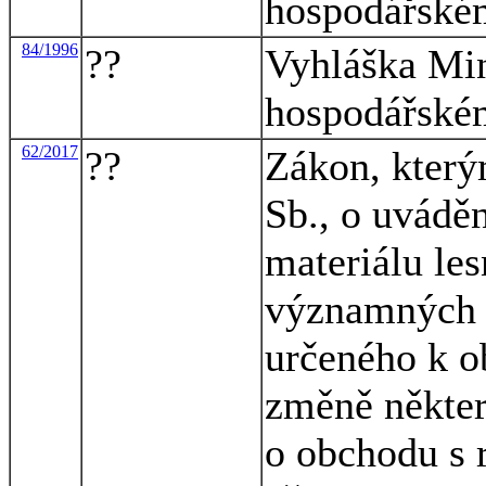
hospodářské
84/1996
??
Vyhláška Min
hospodářské
62/2017
??
Zákon, který
Sb., o uvádě
materiálu les
významných 
určeného k ob
změně někter
o obchodu s 