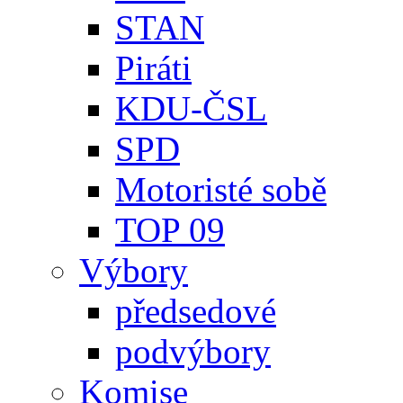
STAN
Piráti
KDU-ČSL
SPD
Motoristé sobě
TOP 09
Výbory
předsedové
podvýbory
Komise