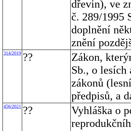
dřevin), ve z
č. 289/1995 S
doplnění něk
znění pozděj
314/2019
??
Zákon, který
Sb., o lesích
zákonů (lesní
předpisů, a d
456/2021
??
Vyhláška o p
reprodukčníh