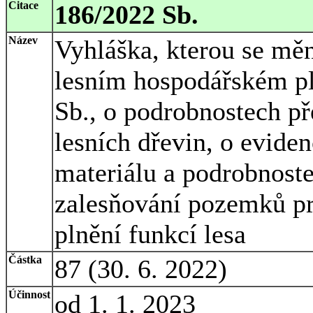
Citace
186/2022 Sb.
Název
Vyhláška, kterou se měn
lesním hospodářském pl
Sb., o podrobnostech p
lesních dřevin, o evide
materiálu a podrobnoste
zalesňování pozemků p
plnění funkcí lesa
Částka
87 (30. 6. 2022)
Účinnost
od 1. 1. 2023