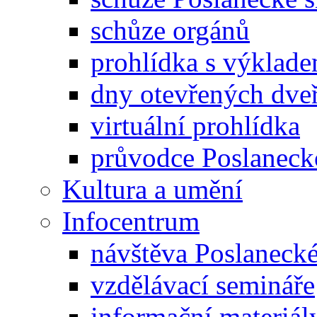
schůze orgánů
prohlídka s výklad
dny otevřených dveř
virtuální prohlídka
průvodce Poslanec
Kultura a umění
Infocentrum
návštěva Poslaneck
vzdělávací semináře
informační materiál