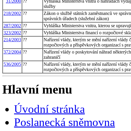
31/2000
??
Vyhláška Ministerstva vnitra o náhradách výda
služby
218/2002
??
Zákon o službě státních zaměstnanců ve správ
správních úřadech (služební zákon)
287/2002
??
Vyhláška Ministerstva vnitra, kterou se upravu
323/2002
??
Vyhláška Ministerstva financí o rozpočtové skl
214/2003
??
Nařízení vlády, kterým se mění nařízení vlády
rozpočtových a příspěvkových organizací s pra
372/2004
??
Nařízení vlády o poskytování náhrad některých
zahraničí
536/2005
??
Nařízení vlády, kterým se mění nařízení vlády
rozpočtových a příspěvkových organizací s pra
Hlavní menu
Úvodní stránka
Poslanecká sněmovna