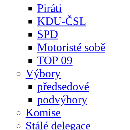
Piráti
KDU-ČSL
SPD
Motoristé sobě
TOP 09
Výbory
předsedové
podvýbory
Komise
Stálé delegace