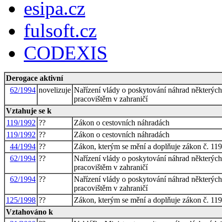
esipa.cz
fulsoft.cz
CODEXIS
Derogace aktivní
62/1994
novelizuje
Nařízení vlády o poskytování náhrad některýc
pracovištěm v zahraničí
Vztahuje se k
119/1992
??
Zákon o cestovních náhradách
119/1992
??
Zákon o cestovních náhradách
44/1994
??
Zákon, kterým se mění a doplňuje zákon č. 119
62/1994
??
Nařízení vlády o poskytování náhrad některýc
pracovištěm v zahraničí
62/1994
??
Nařízení vlády o poskytování náhrad některýc
pracovištěm v zahraničí
125/1998
??
Zákon, kterým se mění a doplňuje zákon č. 119
Vztahováno k