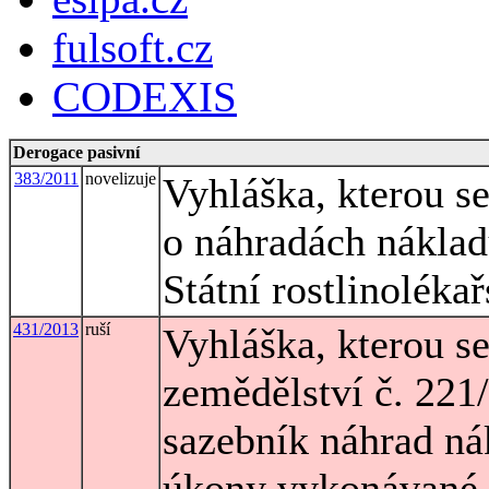
fulsoft.cz
CODEXIS
Derogace pasivní
383/2011
novelizuje
Vyhláška, kterou s
o náhradách nákla
Státní rostlinoléka
431/2013
ruší
Vyhláška, kterou s
zemědělství č. 221/
sazebník náhrad ná
úkony vykonávané 