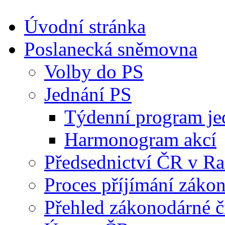
Úvodní stránka
Poslanecká sněmovna
Volby do PS
Jednání PS
Týdenní program je
Harmonogram akcí
Předsednictví ČR v R
Proces příjímání záko
Přehled zákonodárné č