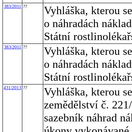
383/2011
??
Vyhláška, kterou s
o náhradách nákla
Státní rostlinoléka
383/2011
??
Vyhláška, kterou s
o náhradách nákla
Státní rostlinoléka
431/2013
??
Vyhláška, kterou s
zemědělství č. 221/
sazebník náhrad ná
úkony vykonávané 