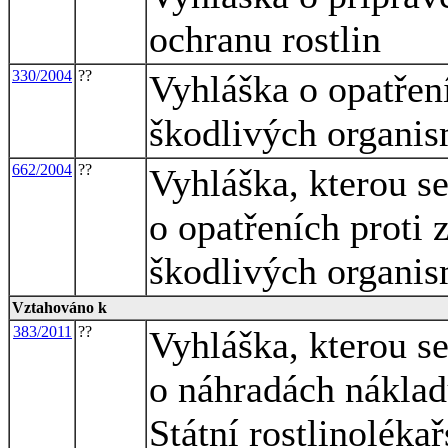
ochranu rostlin
330/2004
??
Vyhláška o opatření
škodlivých organis
662/2004
??
Vyhláška, kterou s
o opatřeních proti 
škodlivých organis
Vztahováno k
383/2011
??
Vyhláška, kterou s
o náhradách nákla
Státní rostlinoléka