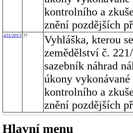
kontrolního a zkuš
znění pozdějších p
431/2013
??
Vyhláška, kterou s
zemědělství č. 221/
sazebník náhrad ná
úkony vykonávané 
kontrolního a zkuš
znění pozdějších p
Hlavní menu