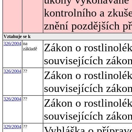
kontrolního a zkuš
znění pozdějších p
Vztahuje se k
326/2004
na
Zákon o rostlinolé
základě
souvisejících záko
326/2004
??
Zákon o rostlinolé
souvisejících záko
326/2004
??
Zákon o rostlinolé
souvisejících záko
329/2004
??
Vyhláška o přípravc