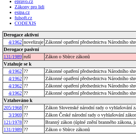
epravo.cz
Zákony pro lidi
esipa.cz
fulsoft.cz
CODEXIS
Derogace aktivní
4/1962
novelizuje
Zákonné opatření předsednictva Národního shr
Derogace pasivní
131/1989
ruší
Zákon o Sbírce zákonů
Vztahuje se k
4/1962
??
Zákonné opatření předsednictva Národního shr
4/1962
??
Zákonné opatření předsednictva Národního shr
4/1962
??
Zákonné opatření předsednictva Národního shr
4/1962
??
Zákonné opatření předsednictva Národního shr
Vztahováno k
205/1968
??
Zákon Slovenské národní rady o vyhlašování zá
3/1969
??
Zákon České národní rady o vyhlašování zákonů
121/1978
??
Branný zákon (úplné znění branného zákona, j
131/1989
??
Zákon o Sbírce zákonů