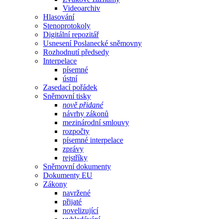
Videoarchiv
Hlasování
Stenoprotokoly
Digitální repozitář
Usnesení Poslanecké sněmovny
Rozhodnutí předsedy
Interpelace
písemné
ústní
Zasedací pořádek
Sněmovní tisky
nově přidané
návrhy zákonů
mezinárodní smlouvy
rozpočty
písemné interpelace
zprávy
rejstříky
Sněmovní dokumenty
Dokumenty EU
Zákony
navržené
přijaté
novelizující