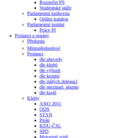
Rozpočet PS
Studentské stáže
Parlamentní knihovna
Online katalog
Parlamentní institut
Práce PI
Poslanci a orgány
Předseda
Místopředsedové
Poslanci
dle abecedy
dle klubů
dle výborů
dle komisí
dle stálých delegací
dle meziparl. skupin
dle krajů
Kluby
ANO 2011
ODS
STAN
Piráti
KDU-ČSL
SPD
Motoristé sobě