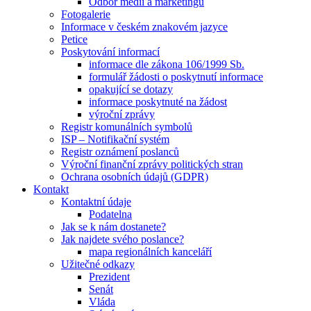
Odbor médií a marketingu
Fotogalerie
Informace v českém znakovém jazyce
Petice
Poskytování informací
informace dle zákona 106/1999 Sb.
formulář žádosti o poskytnutí informace
opakující se dotazy
informace poskytnuté na žádost
výroční zprávy
Registr komunálních symbolů
ISP – Notifikační systém
Registr oznámení poslanců
Výroční finanční zprávy politických stran
Ochrana osobních údajů (GDPR)
Kontakt
Kontaktní údaje
Podatelna
Jak se k nám dostanete?
Jak najdete svého poslance?
mapa regionálních kanceláří
Užitečné odkazy
Prezident
Senát
Vláda