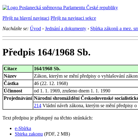
Přejít na hlavní navigaci
Přejít na navigaci sekce
Nacházíte se:
Úvod
›
Jednání a dokumenty
›
Sbírka zákonů a mez. s
Předpis 164/1968 Sb.
Citace
164/1968 Sb.
Název
Zákon, kterým se mění předpisy o vyhlašování zákonů
Částka
46 (22. 12. 1968)
Účinnost
od 1. 1. 1969, zrušeno dnem 1. 1. 1990
Projednávání
Národní shromáždění Československé socialistické
214
Vládní návrh zákona, kterým se mění předpisy o 
Text předpisu je přístupný na těchto stránkách:
e-Sbírka
Sbirka zakonu
(PDF, 2 MB)