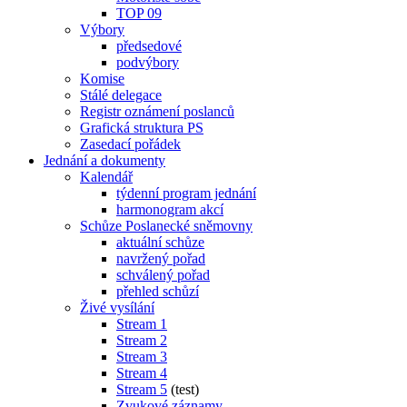
TOP 09
Výbory
předsedové
podvýbory
Komise
Stálé delegace
Registr oznámení poslanců
Grafická struktura PS
Zasedací pořádek
Jednání a dokumenty
Kalendář
týdenní program jednání
harmonogram akcí
Schůze Poslanecké sněmovny
aktuální schůze
navržený pořad
schválený pořad
přehled schůzí
Živé vysílání
Stream 1
Stream 2
Stream 3
Stream 4
Stream 5
(test)
Zvukové záznamy