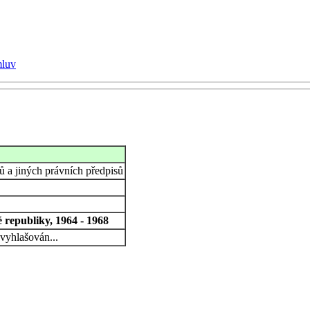
mluv
 a jiných právních předpisů
 republiky, 1964 - 1968
vyhlašován...