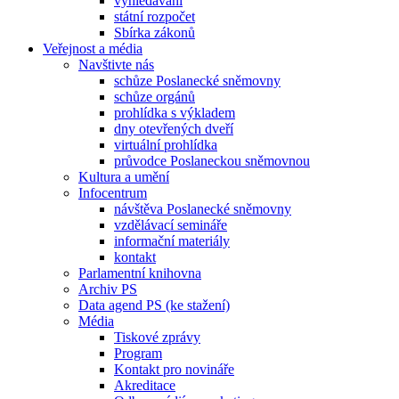
vyhledávání
státní rozpočet
Sbírka zákonů
Veřejnost a média
Navštivte nás
schůze Poslanecké sněmovny
schůze orgánů
prohlídka s výkladem
dny otevřených dveří
virtuální prohlídka
průvodce Poslaneckou sněmovnou
Kultura a umění
Infocentrum
návštěva Poslanecké sněmovny
vzdělávací semináře
informační materiály
kontakt
Parlamentní knihovna
Archiv PS
Data agend PS (ke stažení)
Média
Tiskové zprávy
Program
Kontakt pro novináře
Akreditace