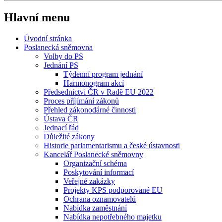
Hlavní menu
Úvodní stránka
Poslanecká sněmovna
Volby do PS
Jednání PS
Týdenní program jednání
Harmonogram akcí
Předsednictví ČR v Radě EU 2022
Proces příjímání zákonů
Přehled zákonodárné činnosti
Ústava ČR
Jednací řád
Důležité zákony
Historie parlamentarismu a české ústavnosti
Kancelář Poslanecké sněmovny
Organizační schéma
Poskytování informací
Veřejné zakázky
Projekty KPS podporované EU
Ochrana oznamovatelů
Nabídka zaměstnání
Nabídka nepotřebného majetku