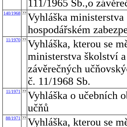
111/1965 Sb.,o závěr
140/1968
??
Vyhláška ministerstva 
hospodářském zabezpeč
11/1970
??
Vyhláška, kterou se m
ministerstva školství a
závěrečných učňovský
č. 11/1968 Sb.
11/1971
??
Vyhláška o učebních o
učňů
88/1971
??
Vyhláška, kterou se mě