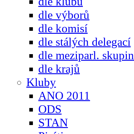
dle klubů
dle výborů
dle komisí
dle stálých delegací
dle meziparl. skupin
dle krajů
Kluby
ANO 2011
ODS
STAN