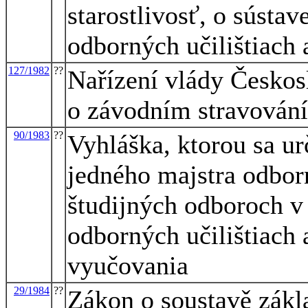
starostlivosť, o sústa
odborných učilištiach 
127/1982
??
Nařízení vlády Českosl
o závodním stravování
90/1983
??
Vyhláška, ktorou sa ur
jedného majstra odbor
študijných odboroch v 
odborných učilištiach 
vyučovania
29/1984
??
Zákon o soustavě zákla