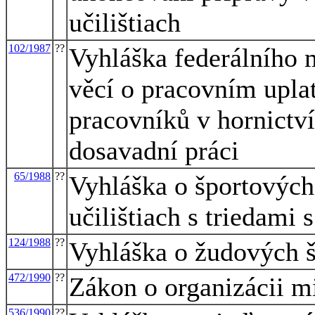
učilištiach
102/1987
??
Vyhláška federálního m
věcí o pracovním upla
pracovníků v hornictví
dosavadní práci
65/1988
??
Vyhláška o športových
učilištiach s triedami
124/1988
??
Vyhláška o žudových 
472/1990
??
Zákon o organizácii mi
536/1990
??