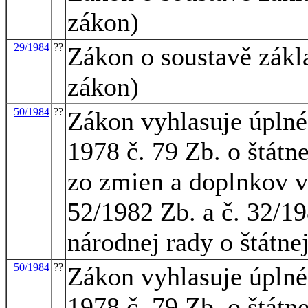
zákon)
29/1984
??
Zákon o soustavě zákla
zákon)
50/1984
??
Zákon vyhlasuje úplné
1978 č. 79 Zb. o štátn
zo zmien a doplnkov 
52/1982 Zb. a č. 32/1
národnej rady o štátne
50/1984
??
Zákon vyhlasuje úplné
1978 č. 79 Zb. o štátn