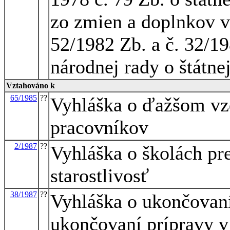
zo zmien a doplnkov 
52/1982 Zb. a č. 32/1
národnej rady o štátne
Vztahováno k
65/1985
??
Vyhláška o ďažšom vz
pracovníkov
2/1987
??
Vyhláška o školách pr
starostlivosť
38/1987
??
Vyhláška o ukončovaní
ukončovaní prípravy v