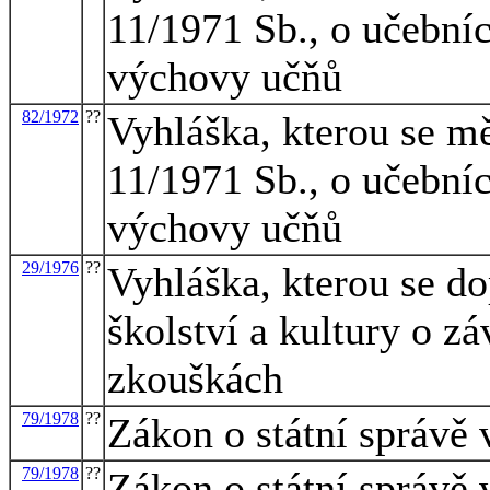
11/1971 Sb., o učebníc
výchovy učňů
82/1972
??
Vyhláška, kterou se mě
11/1971 Sb., o učebníc
výchovy učňů
29/1976
??
Vyhláška, kterou se do
školství a kultury o 
zkouškách
79/1978
??
Zákon o státní správě 
79/1978
??
Zákon o státní správě 