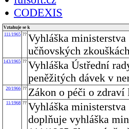
CODEXIS
Vztahuje se k
111/1965
??
Vyhláška ministerstva 
učňovských zkouškác
143/1965
??
Vyhláška Ústřední rad
peněžitých dávek v n
20/1966
??
Zákon o péči o zdraví 
11/1968
??
Vyhláška ministerstva 
doplňuje vyhláška mini