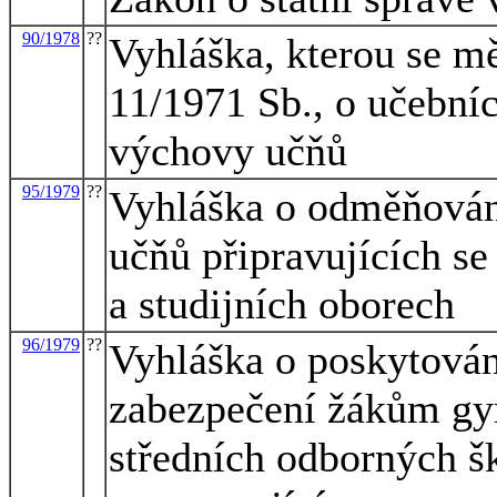
90/1978
??
Vyhláška, kterou se mě
11/1971 Sb., o učebníc
výchovy učňů
95/1979
??
Vyhláška o odměňován
učňů připravujících se
a studijních oborech
96/1979
??
Vyhláška o poskytován
zabezpečení žákům gy
středních odborných šk