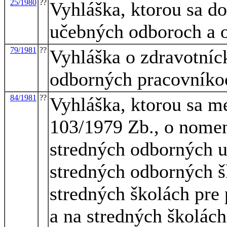
25/1980
??
Vyhláška, ktorou sa do
učebných odboroch a o
79/1981
??
Vyhláška o zdravotníc
odborných pracovníkoc
84/1981
??
Vyhláška, ktorou sa m
103/1979 Zb., o nomen
stredných odborných u
stredných odborných š
stredných školách pre
a na stredných školác