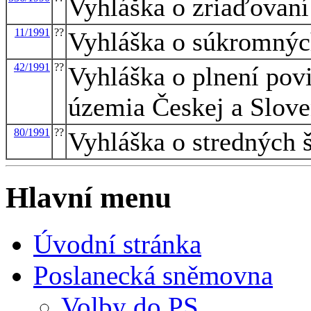
Vyhláška o zriaďovaní 
11/1991
??
Vyhláška o súkromnýc
42/1991
??
Vyhláška o plnení pov
územia Českej a Slove
80/1991
??
Vyhláška o stredných 
Hlavní menu
Úvodní stránka
Poslanecká sněmovna
Volby do PS