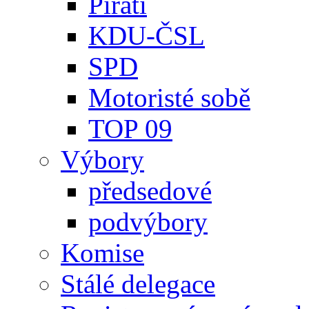
Piráti
KDU-ČSL
SPD
Motoristé sobě
TOP 09
Výbory
předsedové
podvýbory
Komise
Stálé delegace