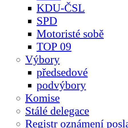
KDU-ČSL
SPD
Motoristé sobě
TOP 09
Výbory
předsedové
podvýbory
Komise
Stálé delegace
Registr oznámení posl