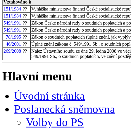
Vztahováno k
151/1984
??
Vyhláška ministerstva financí České socialistické rep
151/1984
??
Vyhláška ministerstva financí České socialistické rep
549/1991
??
Zákon České národní rady o soudních poplatcích a popl
549/1991
??
Zákon České národní rady o soudních poplatcích a popl
78/1995
??
Zákon o soudních poplatcích (úplné znění, jak vyplýv
46/2001
??
Úplné znění zákona č. 549/1991 Sb., o soudních popl
269/2008
??
Nález Ústavního soudu ze dne 29. ledna 2008 ve věci 
549/1991 Sb., o soudních poplatcích, ve znění pozděj
Hlavní menu
Úvodní stránka
Poslanecká sněmovna
Volby do PS