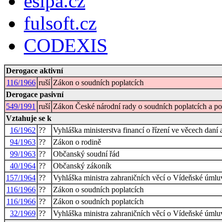
esipa.cz
fulsoft.cz
CODEXIS
Derogace aktivní
116/1966
ruší
Zákon o soudních poplatcích
Derogace pasivní
549/1991
ruší
Zákon České národní rady o soudních poplatcích a popl
Vztahuje se k
16/1962
??
Vyhláška ministerstva financí o řízení ve věcech daní 
94/1963
??
Zákon o rodině
99/1963
??
Občanský soudní řád
40/1964
??
Občanský zákoník
157/1964
??
Vyhláška ministra zahraničních věcí o Vídeňské úmlu
116/1966
??
Zákon o soudních poplatcích
116/1966
??
Zákon o soudních poplatcích
32/1969
??
Vyhláška ministra zahraničních věcí o Vídeňské úmlu