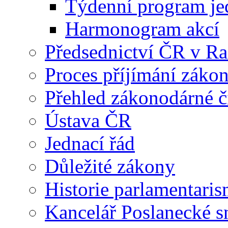
Týdenní program je
Harmonogram akcí
Předsednictví ČR v R
Proces příjímání záko
Přehled zákonodárné č
Ústava ČR
Jednací řád
Důležité zákony
Historie parlamentaris
Kancelář Poslanecké 