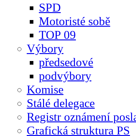
SPD
Motoristé sobě
TOP 09
Výbory
předsedové
podvýbory
Komise
Stálé delegace
Registr oznámení posl
Grafická struktura PS