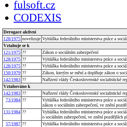
fulsoft.cz
CODEXIS
Derogace aktivní
128/1975
novelizuje
Vyhláška federálního ministerstva práce a sociá
Vztahuje se k
121/1975
??
Zákon o sociálním zabezpečení
128/1975
??
Vyhláška federálního ministerstva práce a sociá
128/1975
??
Vyhláška federálního ministerstva práce a sociá
150/1979
??
Zákon, kterým se mění a doplňuje zákon o soc
142/1983
??
Nařízení vlády Československé socialistické 
Vztahováno k
142/1983
??
Nařízení vlády Československé socialistické 
73/1984
??
Vyhláška federálního ministerstva práce a soci
zákon o sociálním zabezpečení, ve znění pozdě
131/1984
??
Vyhláška federálního ministerstva práce a soci
o sociálním zabezpečení, ve znění pozdějších p
57/1987
??
Vyhláška federálního ministerstva práce a soci