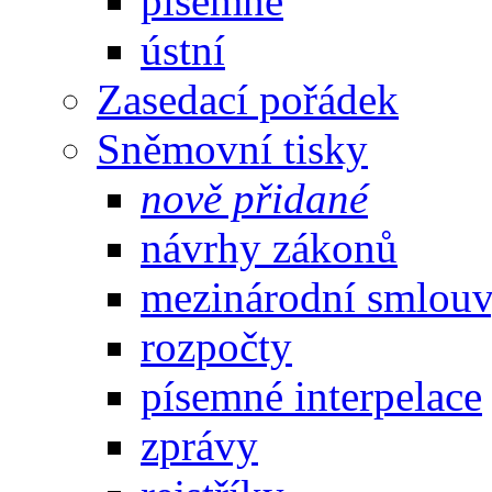
písemné
ústní
Zasedací pořádek
Sněmovní tisky
nově přidané
návrhy zákonů
mezinárodní smlou
rozpočty
písemné interpelace
zprávy