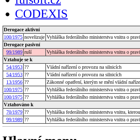
CODEXIS
Derogace aktivní
100/1975
novelizuje
Vyhláška federálního ministerstva vnitra o prav
Derogace pasivní
99/1989
ruší
Vyhláška federálního ministerstva vnitra o pr
Vztahuje se k
54/1953
??
Vládní nařízení o provozu na silnicích
54/1953
??
Vládní nařízení o provozu na silnicích
13/1956
??
Zákonné opatření, kterým se mění vládní naříze
100/1975
??
Vyhláška federálního ministerstva vnitra o prav
100/1975
??
Vyhláška federálního ministerstva vnitra o prav
Vztahováno k
70/1979
??
Vyhláška federálního ministerstva vnitra, kter
99/1989
??
Vyhláška federálního ministerstva vnitra o pr