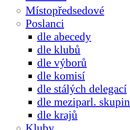
Místopředsedové
Poslanci
dle abecedy
dle klubů
dle výborů
dle komisí
dle stálých delegací
dle meziparl. skupin
dle krajů
Kluby