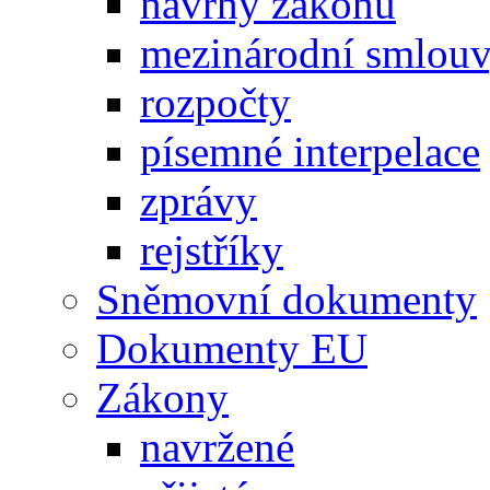
návrhy zákonů
mezinárodní smlou
rozpočty
písemné interpelace
zprávy
rejstříky
Sněmovní dokumenty
Dokumenty EU
Zákony
navržené