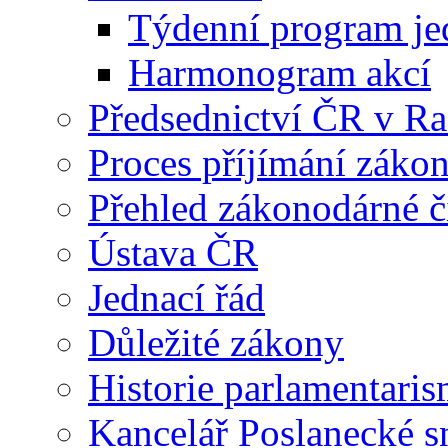
Týdenní program je
Harmonogram akcí
Předsednictví ČR v R
Proces příjímání záko
Přehled zákonodárné č
Ústava ČR
Jednací řád
Důležité zákony
Historie parlamentaris
Kancelář Poslanecké 