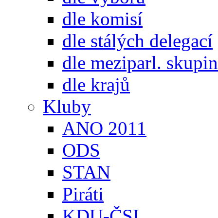
dle komisí
dle stálých delegací
dle meziparl. skupin
dle krajů
Kluby
ANO 2011
ODS
STAN
Piráti
KDU-ČSL