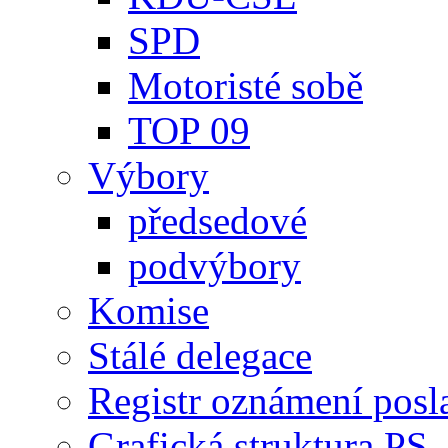
SPD
Motoristé sobě
TOP 09
Výbory
předsedové
podvýbory
Komise
Stálé delegace
Registr oznámení posl
Grafická struktura PS