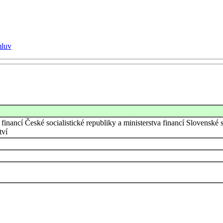
mluv
a financí České socialistické republiky a ministerstva financí Slovensk
tví