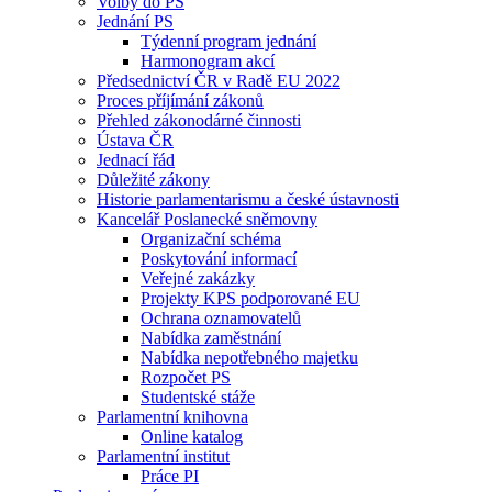
Volby do PS
Jednání PS
Týdenní program jednání
Harmonogram akcí
Předsednictví ČR v Radě EU 2022
Proces příjímání zákonů
Přehled zákonodárné činnosti
Ústava ČR
Jednací řád
Důležité zákony
Historie parlamentarismu a české ústavnosti
Kancelář Poslanecké sněmovny
Organizační schéma
Poskytování informací
Veřejné zakázky
Projekty KPS podporované EU
Ochrana oznamovatelů
Nabídka zaměstnání
Nabídka nepotřebného majetku
Rozpočet PS
Studentské stáže
Parlamentní knihovna
Online katalog
Parlamentní institut
Práce PI