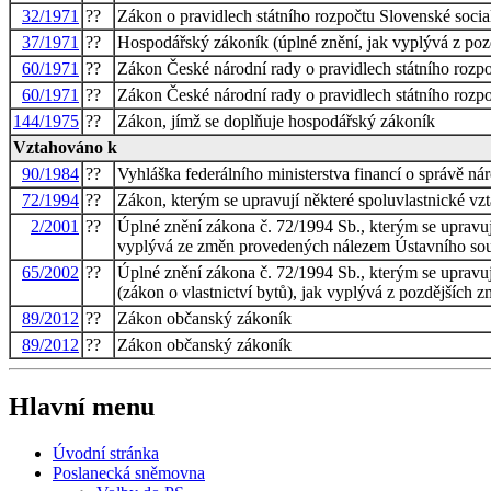
32/1971
??
Zákon o pravidlech státního rozpočtu Slovenské socia
37/1971
??
Hospodářský zákoník (úplné znění, jak vyplývá z po
60/1971
??
Zákon České národní rady o pravidlech státního rozpo
60/1971
??
Zákon České národní rady o pravidlech státního rozpo
144/1975
??
Zákon, jímž se doplňuje hospodářský zákoník
Vztahováno k
90/1984
??
Vyhláška federálního ministerstva financí o správě n
72/1994
??
Zákon, kterým se upravují některé spoluvlastnické vz
2/2001
??
Úplné znění zákona č. 72/1994 Sb., kterým se upravuj
vyplývá ze změn provedených nálezem Ústavního sou
65/2002
??
Úplné znění zákona č. 72/1994 Sb., kterým se upravu
(zákon o vlastnictví bytů), jak vyplývá z pozdějších 
89/2012
??
Zákon občanský zákoník
89/2012
??
Zákon občanský zákoník
Hlavní menu
Úvodní stránka
Poslanecká sněmovna