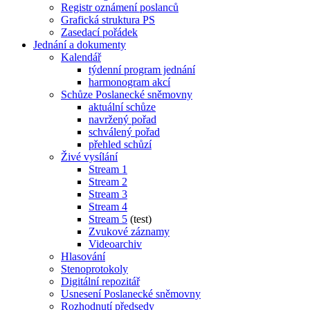
Registr oznámení poslanců
Grafická struktura PS
Zasedací pořádek
Jednání a dokumenty
Kalendář
týdenní program jednání
harmonogram akcí
Schůze Poslanecké sněmovny
aktuální schůze
navržený pořad
schválený pořad
přehled schůzí
Živé vysílání
Stream 1
Stream 2
Stream 3
Stream 4
Stream 5
(test)
Zvukové záznamy
Videoarchiv
Hlasování
Stenoprotokoly
Digitální repozitář
Usnesení Poslanecké sněmovny
Rozhodnutí předsedy