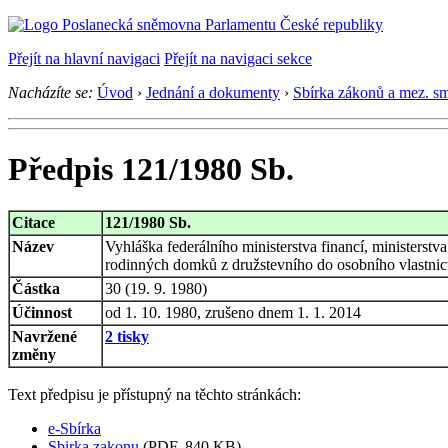
Přejít na hlavní navigaci
Přejít na navigaci sekce
Nacházíte se:
Úvod
›
Jednání a dokumenty
›
Sbírka zákonů a mez. s
Předpis 121/1980 Sb.
Citace
121/1980 Sb.
Název
Vyhláška federálního ministerstva financí, ministerstv
rodinných domků z družstevního do osobního vlastnic
Částka
30 (19. 9. 1980)
Účinnost
od 1. 10. 1980, zrušeno dnem 1. 1. 2014
Navržené
2 tisky
změny
Text předpisu je přístupný na těchto stránkách:
e-Sbírka
Sbirka zakonu
(PDF, 840 KB)