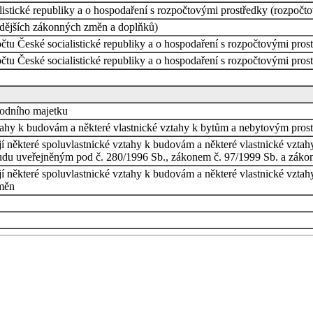
listické republiky a o hospodaření s rozpočtovými prostředky (rozpočto
zdějších zákonných změn a doplňků)
čtu České socialistické republiky a o hospodaření s rozpočtovými prost
čtu České socialistické republiky a o hospodaření s rozpočtovými prost
árodního majetku
tahy k budovám a některé vlastnické vztahy k bytům a nebytovým prosto
í některé spoluvlastnické vztahy k budovám a některé vlastnické vztah
du uveřejněným pod č. 280/1996 Sb., zákonem č. 97/1999 Sb. a záko
jí některé spoluvlastnické vztahy k budovám a některé vlastnické vzta
změn