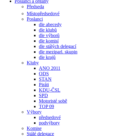
Poslanci a orgány
Předseda
Místopředsedové
Poslanci
dle abecedy
dle klubů
dle výborů
dle komisí
dle stálých delegací
dle meziparl. skupin
dle krajů
Kluby
ANO 2011
ODS
STAN
Piráti
KDU-ČSL
SPD
Motoristé sobě
TOP 09
Výbory
předsedové
podvýbory
Komise
Stálé delegace