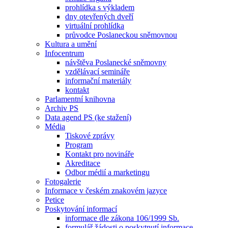
prohlídka s výkladem
dny otevřených dveří
virtuální prohlídka
průvodce Poslaneckou sněmovnou
Kultura a umění
Infocentrum
návštěva Poslanecké sněmovny
vzdělávací semináře
informační materiály
kontakt
Parlamentní knihovna
Archiv PS
Data agend PS (ke stažení)
Média
Tiskové zprávy
Program
Kontakt pro novináře
Akreditace
Odbor médií a marketingu
Fotogalerie
Informace v českém znakovém jazyce
Petice
Poskytování informací
informace dle zákona 106/1999 Sb.
formulář žádosti o poskytnutí informace