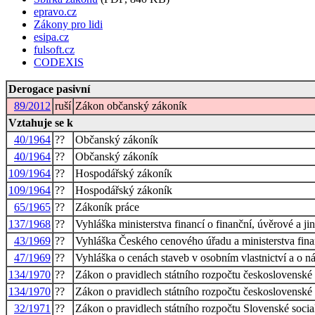
epravo.cz
Zákony pro lidi
esipa.cz
fulsoft.cz
CODEXIS
Derogace pasivní
89/2012
ruší
Zákon občanský zákoník
Vztahuje se k
40/1964
??
Občanský zákoník
40/1964
??
Občanský zákoník
109/1964
??
Hospodářský zákoník
109/1964
??
Hospodářský zákoník
65/1965
??
Zákoník práce
137/1968
??
Vyhláška ministerstva financí o finanční, úvěrové a j
43/1969
??
Vyhláška Českého cenového úřadu a ministerstva financ
47/1969
??
Vyhláška o cenách staveb v osobním vlastnictví a o ná
134/1970
??
Zákon o pravidlech státního rozpočtu československé 
134/1970
??
Zákon o pravidlech státního rozpočtu československé 
32/1971
??
Zákon o pravidlech státního rozpočtu Slovenské socia