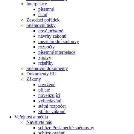
Interpelace
písemné
ústní
Zasedací pořádek
Sněmovní tisky
nově přidané
návrhy zákonů
mezinárodní smlouvy
rozpočty
písemné interpelace
zprávy
rejstříky
Sněmovní dokumenty
Dokumenty EU
Zákony
navržené
přijaté
novelizující
vyhledávání
státní rozpočet
Sbírka zákonů
Veřejnost a média
Navštivte nás
schůze Poslanecké sněmovny
schůze orgánů