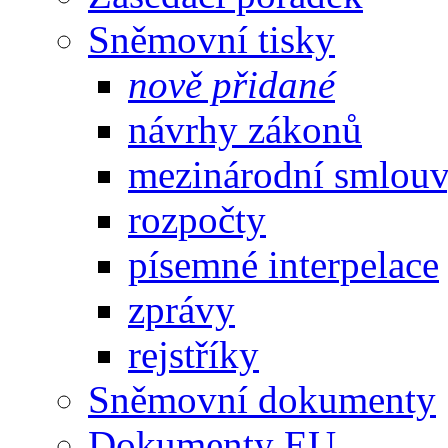
Sněmovní tisky
nově přidané
návrhy zákonů
mezinárodní smlou
rozpočty
písemné interpelace
zprávy
rejstříky
Sněmovní dokumenty
Dokumenty EU