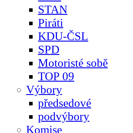
STAN
Piráti
KDU-ČSL
SPD
Motoristé sobě
TOP 09
Výbory
předsedové
podvýbory
Komise