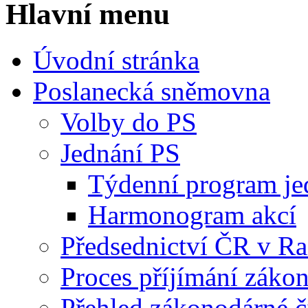
Hlavní menu
Úvodní stránka
Poslanecká sněmovna
Volby do PS
Jednání PS
Týdenní program je
Harmonogram akcí
Předsednictví ČR v R
Proces příjímání záko
Přehled zákonodárné č