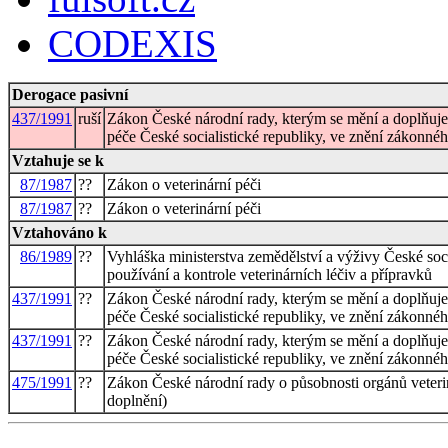
CODEXIS
Derogace pasivní
437/1991
ruší
Zákon České národní rady, kterým se mění a doplňuje
péče České socialistické republiky, ve znění zákonné
Vztahuje se k
87/1987
??
Zákon o veterinární péči
87/1987
??
Zákon o veterinární péči
Vztahováno k
86/1989
??
Vyhláška ministerstva zemědělství a výživy České soc
používání a kontrole veterinárních léčiv a přípravků
437/1991
??
Zákon České národní rady, kterým se mění a doplňuje
péče České socialistické republiky, ve znění zákonné
437/1991
??
Zákon České národní rady, kterým se mění a doplňuje
péče České socialistické republiky, ve znění zákonné
475/1991
??
Zákon České národní rady o působnosti orgánů veterin
doplnění)