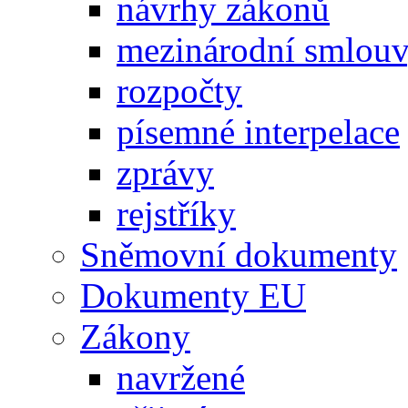
návrhy zákonů
mezinárodní smlou
rozpočty
písemné interpelace
zprávy
rejstříky
Sněmovní dokumenty
Dokumenty EU
Zákony
navržené