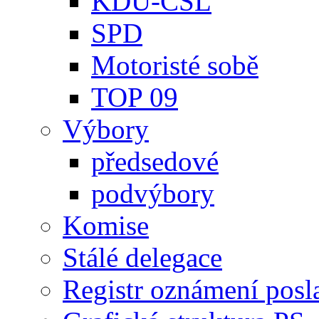
KDU-ČSL
SPD
Motoristé sobě
TOP 09
Výbory
předsedové
podvýbory
Komise
Stálé delegace
Registr oznámení posl