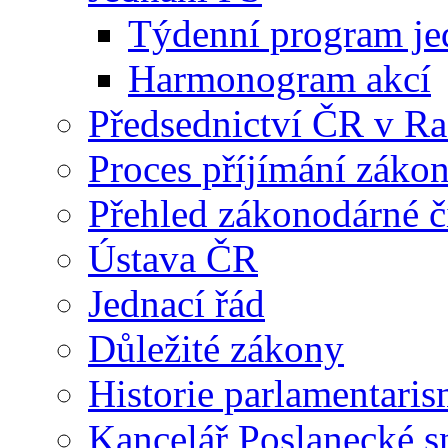
Týdenní program je
Harmonogram akcí
Předsednictví ČR v R
Proces příjímání záko
Přehled zákonodárné č
Ústava ČR
Jednací řád
Důležité zákony
Historie parlamentaris
Kancelář Poslanecké 