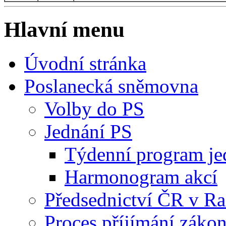
Hlavní menu
Úvodní stránka
Poslanecká sněmovna
Volby do PS
Jednání PS
Týdenní program je
Harmonogram akcí
Předsednictví ČR v R
Proces příjímání záko