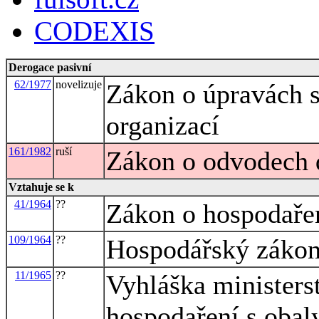
CODEXIS
Derogace pasivní
62/1977
novelizuje
Zákon o úpravách s
organizací
161/1982
ruší
Zákon o odvodech d
Vztahuje se k
41/1964
??
Zákon o hospodařen
109/1964
??
Hospodářský zákon
11/1965
??
Vyhláška minister
hospodaření s obal