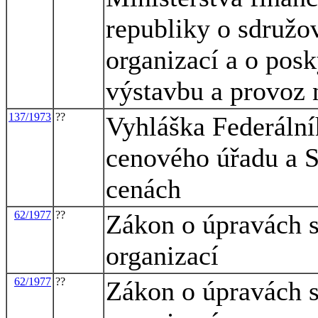
republiky o sdružov
organizací a o posk
výstavbu a provoz 
137/1973
??
Vyhláška Federáln
cenového úřadu a 
cenách
62/1977
??
Zákon o úpravách s
organizací
62/1977
??
Zákon o úpravách s