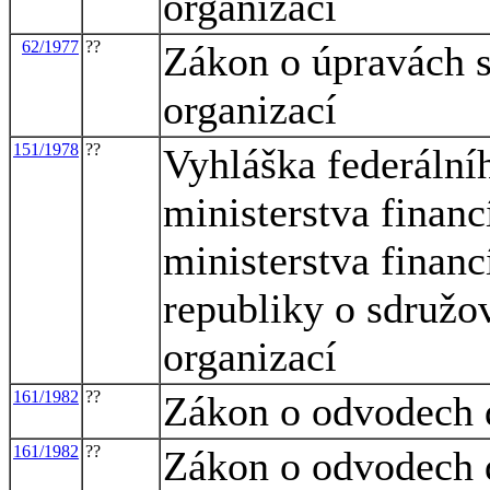
organizací
62/1977
??
Zákon o úpravách s
organizací
151/1978
??
Vyhláška federálníh
ministerstva financ
ministerstva financ
republiky o sdružov
organizací
161/1982
??
Zákon o odvodech d
161/1982
??
Zákon o odvodech d