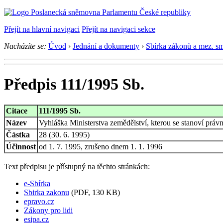
Přejít na hlavní navigaci
Přejít na navigaci sekce
Nacházíte se:
Úvod
›
Jednání a dokumenty
›
Sbírka zákonů a mez. s
Předpis 111/1995 Sb.
Citace
111/1995 Sb.
Název
Vyhláška Ministerstva zemědělství, kterou se stanoví prá
Částka
28 (30. 6. 1995)
Účinnost
od 1. 7. 1995, zrušeno dnem 1. 1. 1996
Text předpisu je přístupný na těchto stránkách:
e-Sbírka
Sbirka zakonu
(PDF, 130 KB)
epravo.cz
Zákony pro lidi
esipa.cz