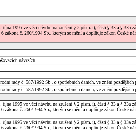
října 1995 ve věci návrhu na zrušení § 2 písm. i), části § 33 a § 33a 
5 a 6 zákona č. 260/1994 Sb., kterým se mění a doplňuje zákon České ná
pšovacích návrzích
odní rady č. 587/1992 Sb., o spotřebních daních, ve znění pozdějších 
odní rady č. 587/1992 Sb., o spotřebních daních, ve znění pozdějších 
října 1995 ve věci návrhu na zrušení § 2 písm. i), části § 33 a § 33a 
5 a 6 zákona č. 260/1994 Sb., kterým se mění a doplňuje zákon České ná
října 1995 ve věci návrhu na zrušení § 2 písm. i), části § 33 a § 33a 
5 a 6 zákona č. 260/1994 Sb., kterým se mění a doplňuje zákon České ná