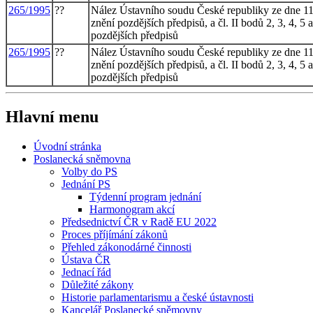
265/1995
??
Nález Ústavního soudu České republiky ze dne 11. 
znění pozdějších předpisů, a čl. II bodů 2, 3, 4, 
pozdějších předpisů
265/1995
??
Nález Ústavního soudu České republiky ze dne 11. 
znění pozdějších předpisů, a čl. II bodů 2, 3, 4, 
pozdějších předpisů
Hlavní menu
Úvodní stránka
Poslanecká sněmovna
Volby do PS
Jednání PS
Týdenní program jednání
Harmonogram akcí
Předsednictví ČR v Radě EU 2022
Proces příjímání zákonů
Přehled zákonodárné činnosti
Ústava ČR
Jednací řád
Důležité zákony
Historie parlamentarismu a české ústavnosti
Kancelář Poslanecké sněmovny