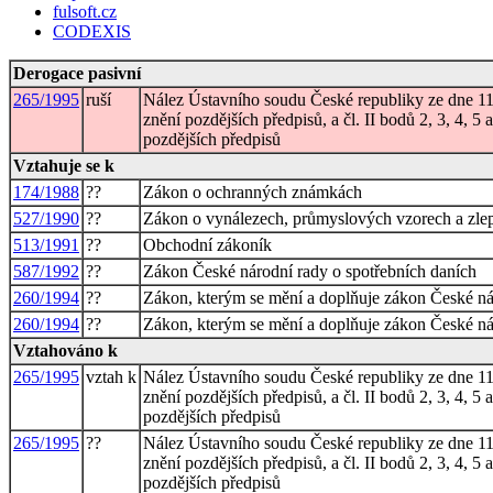
fulsoft.cz
CODEXIS
Derogace pasivní
265/1995
ruší
Nález Ústavního soudu České republiky ze dne 11. 
znění pozdějších předpisů, a čl. II bodů 2, 3, 4, 
pozdějších předpisů
Vztahuje se k
174/1988
??
Zákon o ochranných známkách
527/1990
??
Zákon o vynálezech, průmyslových vzorech a zle
513/1991
??
Obchodní zákoník
587/1992
??
Zákon České národní rady o spotřebních daních
260/1994
??
Zákon, kterým se mění a doplňuje zákon České nár
260/1994
??
Zákon, kterým se mění a doplňuje zákon České nár
Vztahováno k
265/1995
vztah k
Nález Ústavního soudu České republiky ze dne 11. 
znění pozdějších předpisů, a čl. II bodů 2, 3, 4, 
pozdějších předpisů
265/1995
??
Nález Ústavního soudu České republiky ze dne 11. 
znění pozdějších předpisů, a čl. II bodů 2, 3, 4, 
pozdějších předpisů