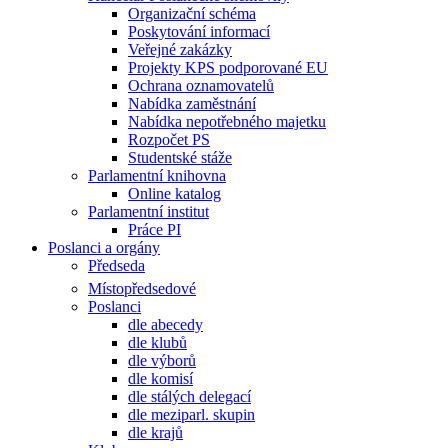
Organizační schéma
Poskytování informací
Veřejné zakázky
Projekty KPS podporované EU
Ochrana oznamovatelů
Nabídka zaměstnání
Nabídka nepotřebného majetku
Rozpočet PS
Studentské stáže
Parlamentní knihovna
Online katalog
Parlamentní institut
Práce PI
Poslanci a orgány
Předseda
Místopředsedové
Poslanci
dle abecedy
dle klubů
dle výborů
dle komisí
dle stálých delegací
dle meziparl. skupin
dle krajů