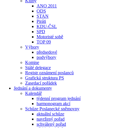
Kluby
ANO 2011
ODS
STAN
Piráti
KDU-ČSL
SPD
Motoristé sobě
TOP 09
Výbory
předsedové
podvýbory
Komise
Stálé delegace
Registr oznámení poslanců
Grafická struktura PS
Zasedací pořádek
Jednání a dokumenty
Kalendář
týdenní program jednání
harmonogram akcí
Schůze Poslanecké sněmovny
aktuální schůze
navržený pořad
schválený pořad