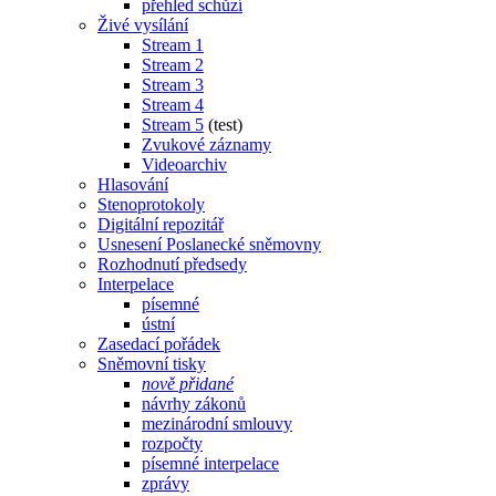
přehled schůzí
Živé vysílání
Stream 1
Stream 2
Stream 3
Stream 4
Stream 5
(test)
Zvukové záznamy
Videoarchiv
Hlasování
Stenoprotokoly
Digitální repozitář
Usnesení Poslanecké sněmovny
Rozhodnutí předsedy
Interpelace
písemné
ústní
Zasedací pořádek
Sněmovní tisky
nově přidané
návrhy zákonů
mezinárodní smlouvy
rozpočty
písemné interpelace
zprávy