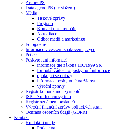
Archiv PS
Data agend PS (ke stažení)
Média
Tiskové zprávy
Program
Kontakt pro novináře
Akreditace
Odbor médií a marketingu
Fotogalerie
Informace v českém znakovém jazyce
Petice
Poskytování informací
informace dle zákona 106/1999 Sb.
formulář žádosti o poskytnutí informace
opakující se dotazy
informace poskytnuté na žádost
výroční zprávy
Registr komunálních symbolů
ISP – Notifikační systém
Registr oznámení poslanců
Výroční finanční zprávy politických stran
Ochrana osobních údajů (GDPR)
Kontakt
Kontaktní údaje
Podatelna