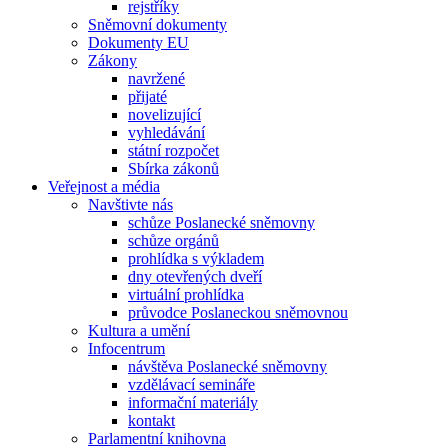
rejstříky
Sněmovní dokumenty
Dokumenty EU
Zákony
navržené
přijaté
novelizující
vyhledávání
státní rozpočet
Sbírka zákonů
Veřejnost a média
Navštivte nás
schůze Poslanecké sněmovny
schůze orgánů
prohlídka s výkladem
dny otevřených dveří
virtuální prohlídka
průvodce Poslaneckou sněmovnou
Kultura a umění
Infocentrum
návštěva Poslanecké sněmovny
vzdělávací semináře
informační materiály
kontakt
Parlamentní knihovna