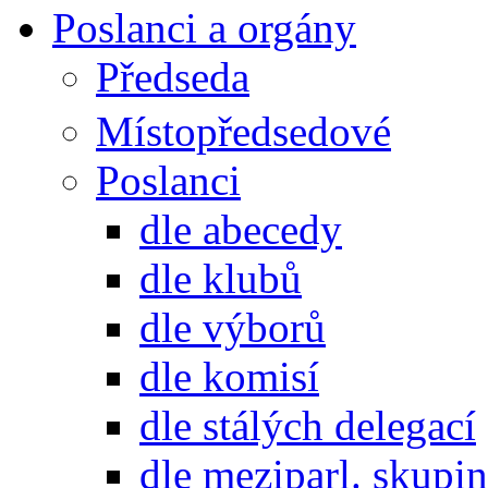
Poslanci a orgány
Předseda
Místopředsedové
Poslanci
dle abecedy
dle klubů
dle výborů
dle komisí
dle stálých delegací
dle meziparl. skupin