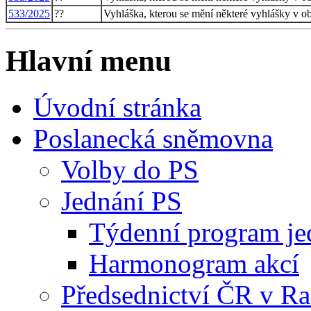
533/2025
??
Vyhláška, kterou se mění některé vyhlášky v obl
Hlavní menu
Úvodní stránka
Poslanecká sněmovna
Volby do PS
Jednání PS
Týdenní program je
Harmonogram akcí
Předsednictví ČR v R