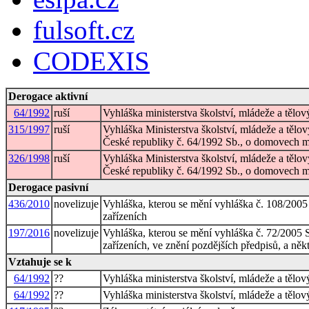
fulsoft.cz
CODEXIS
Derogace aktivní
64/1992
ruší
Vyhláška ministerstva školství, mládeže a tě
315/1997
ruší
Vyhláška Ministerstva školství, mládeže a tělo
České republiky č. 64/1992 Sb., o domovech 
326/1998
ruší
Vyhláška Ministerstva školství, mládeže a tělo
České republiky č. 64/1992 Sb., o domovech m
Derogace pasivní
436/2010
novelizuje
Vyhláška, kterou se mění vyhláška č. 108/2005
zařízeních
197/2016
novelizuje
Vyhláška, kterou se mění vyhláška č. 72/2005 
zařízeních, ve znění pozdějších předpisů, a něk
Vztahuje se k
64/1992
??
Vyhláška ministerstva školství, mládeže a tě
64/1992
??
Vyhláška ministerstva školství, mládeže a tě