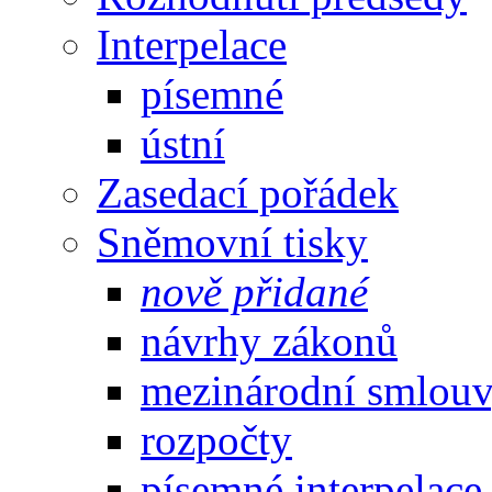
Interpelace
písemné
ústní
Zasedací pořádek
Sněmovní tisky
nově přidané
návrhy zákonů
mezinárodní smlou
rozpočty
písemné interpelace