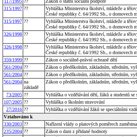
117/1995
??
Zákon o státní sociální podpoře
315/1997
??
Vyhláška Ministerstva školství, mládeže a tělo
České republiky č. 64/1992 Sb., o domovech 
315/1997
??
Vyhláška Ministerstva školství, mládeže a tělo
České republiky č. 64/1992 Sb., o domovech 
326/1998
??
Vyhláška Ministerstva školství, mládeže a tělo
České republiky č. 64/1992 Sb., o domovech m
326/1998
??
Vyhláška Ministerstva školství, mládeže a tělo
České republiky č. 64/1992 Sb., o domovech m
359/1999
??
Zákon o sociálně-právní ochraně dětí
561/2004
??
Zákon o předškolním, základním, středním, vy
561/2004
??
Zákon o předškolním, základním, středním, vy
561/2004
na
Zákon o předškolním, základním, středním, vy
základě
73/2005
??
Vyhláška o vzdělávání dětí, žáků a studentů se
107/2005
??
Vyhláška o školním stravování
27/2016
??
Vyhláška o vzdělávání žáků se speciálními vz
Vztahováno k
330/2003
??
Nařízení vlády o platových poměrech zaměstna
235/2004
??
Zákon o dani z přidané hodnoty