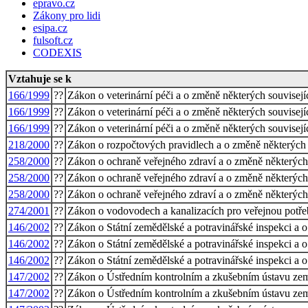
epravo.cz
Zákony pro lidi
esipa.cz
fulsoft.cz
CODEXIS
Vztahuje se k
166/1999
??
Zákon o veterinární péči a o změně některých souvisejí
166/1999
??
Zákon o veterinární péči a o změně některých souvisejí
166/1999
??
Zákon o veterinární péči a o změně některých souvisejí
218/2000
??
Zákon o rozpočtových pravidlech a o změně některých 
258/2000
??
Zákon o ochraně veřejného zdraví a o změně některých
258/2000
??
Zákon o ochraně veřejného zdraví a o změně některých
258/2000
??
Zákon o ochraně veřejného zdraví a o změně některých
274/2001
??
Zákon o vodovodech a kanalizacích pro veřejnou potře
146/2002
??
Zákon o Státní zemědělské a potravinářské inspekci a 
146/2002
??
Zákon o Státní zemědělské a potravinářské inspekci a 
146/2002
??
Zákon o Státní zemědělské a potravinářské inspekci a 
147/2002
??
Zákon o Ústředním kontrolním a zkušebním ústavu zem
147/2002
??
Zákon o Ústředním kontrolním a zkušebním ústavu zem