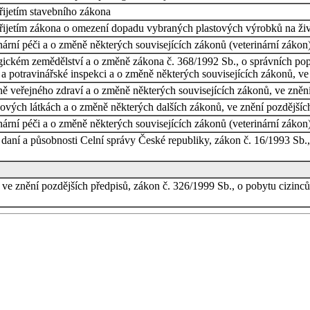
řijetím stavebního zákona
přijetím zákona o omezení dopadu vybraných plastových výrobků na živo
rní péči a o změně některých souvisejících zákonů (veterinární zákon),
ickém zemědělství a o změně zákona č. 368/1992 Sb., o správních popla
 a potravinářské inspekci a o změně některých souvisejících zákonů, ve
 veřejného zdraví a o změně některých souvisejících zákonů, ve znění 
vých látkách a o změně některých dalších zákonů, ve znění pozdějších 
rní péči a o změně některých souvisejících zákonů (veterinární zákon),
daní a působnosti Celní správy České republiky, zákon č. 16/1993 Sb., 
 ve znění pozdějších předpisů, zákon č. 326/1999 Sb., o pobytu cizin