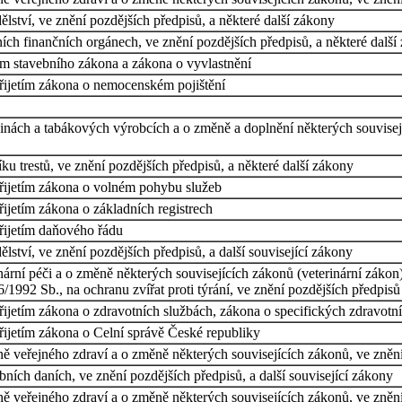
ství, ve znění pozdějších předpisů, a některé další zákony
ch finančních orgánech, ve znění pozdějších předpisů, a některé další
ím stavebního zákona a zákona o vyvlastnění
přijetím zákona o nemocenském pojištění
nách a tabákových výrobcích a o změně a doplnění některých souvisejíc
u trestů, ve znění pozdějších předpisů, a některé další zákony
přijetím zákona o volném pohybu služeb
řijetím zákona o základních registrech
přijetím daňového řádu
ství, ve znění pozdějších předpisů, a další související zákony
ární péči a o změně některých souvisejících zákonů (veterinární zákon)
6/1992 Sb., na ochranu zvířat proti týrání, ve znění pozdějších předpisů
přijetím zákona o zdravotních službách, zákona o specifických zdravotn
řijetím zákona o Celní správě České republiky
ě veřejného zdraví a o změně některých souvisejících zákonů, ve zněn
ních daních, ve znění pozdějších předpisů, a další související zákony
ě veřejného zdraví a o změně některých souvisejících zákonů, ve zněn