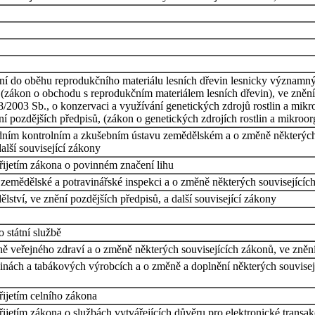
ní do oběhu reprodukčního materiálu lesních dřevin lesnicky významný
 (zákon o obchodu s reprodukčním materiálem lesních dřevin), ve znění
148/2003 Sb., o konzervaci a využívání genetických zdrojů rostlin a m
ní pozdějších předpisů, (zákon o genetických zdrojích rostlin a mikroo
edním kontrolním a zkušebním ústavu zemědělském a o změně některých
alší související zákony
přijetím zákona o povinném značení lihu
 zemědělské a potravinářské inspekci a o změně některých souvisejícíc
ství, ve znění pozdějších předpisů, a další související zákony
 státní službě
 veřejného zdraví a o změně některých souvisejících zákonů, ve znění 
nách a tabákových výrobcích a o změně a doplnění některých souvisejíc
řijetím celního zákona
řijetím zákona o službách vytvářejících důvěru pro elektronické trans