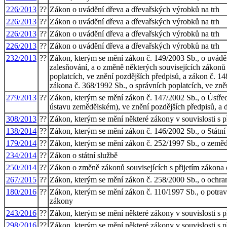
226/2013
??
Zákon o uvádění dřeva a dřevařských výrobků na trh
226/2013
??
Zákon o uvádění dřeva a dřevařských výrobků na trh
226/2013
??
Zákon o uvádění dřeva a dřevařských výrobků na trh
226/2013
??
Zákon o uvádění dřeva a dřevařských výrobků na trh
232/2013
??
Zákon, kterým se mění zákon č. 149/2003 Sb., o uvádě
zalesňování, a o změně některých souvisejících zákonů
poplatcích, ve znění pozdějších předpisů, a zákon č. 
zákona č. 368/1992 Sb., o správních poplatcích, ve zně
279/2013
??
Zákon, kterým se mění zákon č. 147/2002 Sb., o Ústř
ústavu zemědělském), ve znění pozdějších předpisů, a d
308/2013
??
Zákon, kterým se mění některé zákony v souvislosti s 
138/2014
??
Zákon, kterým se mění zákon č. 146/2002 Sb., o Státní
179/2014
??
Zákon, kterým se mění zákon č. 252/1997 Sb., o zeměděl
234/2014
??
Zákon o státní službě
250/2014
??
Zákon o změně zákonů souvisejících s přijetím zákona o
267/2015
??
Zákon, kterým se mění zákon č. 258/2000 Sb., o ochraně
180/2016
??
Zákon, kterým se mění zákon č. 110/1997 Sb., o potravi
zákony
243/2016
??
Zákon, kterým se mění některé zákony v souvislosti s p
298/2016
??
Zákon, kterým se mění některé zákony v souvislosti s p