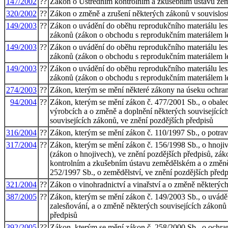
147/2002
??
Zákon o Ústředním kontrolním a zkušebním ústavu zem
320/2002
??
Zákon o změně a zrušení některých zákonů v souvislost
149/2003
??
Zákon o uvádění do oběhu reprodukčního materiálu les
zákonů (zákon o obchodu s reprodukčním materiálem le
149/2003
??
Zákon o uvádění do oběhu reprodukčního materiálu les
zákonů (zákon o obchodu s reprodukčním materiálem le
149/2003
??
Zákon o uvádění do oběhu reprodukčního materiálu les
zákonů (zákon o obchodu s reprodukčním materiálem le
274/2003
??
Zákon, kterým se mění některé zákony na úseku ochran
94/2004
??
Zákon, kterým se mění zákon č. 477/2001 Sb., o obalec
výrobcích a o změně a doplnění některých souvisejících
souvisejících zákonů, ve znění pozdějších předpisů
316/2004
??
Zákon, kterým se mění zákon č. 110/1997 Sb., o potrav
317/2004
??
Zákon, kterým se mění zákon č. 156/1998 Sb., o hnoji
(zákon o hnojivech), ve znění pozdějších předpisů, zá
kontrolním a zkušebním ústavu zemědělském a o změně 
252/1997 Sb., o zemědělství, ve znění pozdějších předp
321/2004
??
Zákon o vinohradnictví a vinařství a o změně některých
387/2005
??
Zákon, kterým se mění zákon č. 149/2003 Sb., o uvádě
zalesňování, a o změně některých souvisejících zákonů 
předpisů
392/2005
??
Zákon, kterým se mění zákon č. 258/2000 Sb., o ochran