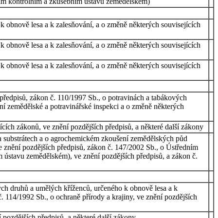
ním kontrolním a zkušebním ústavu zemědělském)
 obnově lesa a k zalesňování, a o změně některých souvisejících
 obnově lesa a k zalesňování, a o změně některých souvisejících
 obnově lesa a k zalesňování, a o změně některých souvisejících
předpisů, zákon č. 110/1997 Sb., o potravinách a tabákových
tní zemědělské a potravinářské inspekci a o změně některých
cích zákonů, ve znění pozdějších předpisů, a některé další zákony
 a substrátech a o agrochemickém zkoušení zemědělských půd
e znění pozdějších předpisů, zákon č. 147/2002 Sb., o Ústředním
ústavu zemědělském), ve znění pozdějších předpisů, a zákon č.
ch druhů a umělých kříženců, určeného k obnově lesa a k
 114/1992 Sb., o ochraně přírody a krajiny, ve znění pozdějších
 pozdějších předpisů, a některé další zákony