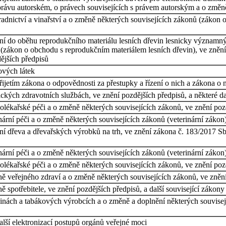
 právu autorském, o právech souvisejících s právem autorským a o změn
dnictví a vinařství a o změně některých souvisejících zákonů (zákon o v
ní do oběhu reprodukčního materiálu lesních dřevin lesnicky významný
(zákon o obchodu s reprodukčním materiálem lesních dřevin), ve znění 
ějších předpisů
ových látek
řijetím zákona o odpovědnosti za přestupky a řízení o nich a zákona o 
ckých zdravotních službách, ve znění pozdějších předpisů, a některé d
olékařské péči a o změně některých souvisejících zákonů, ve znění pozd
ární péči a o změně některých souvisejících zákonů (veterinární zákon)
í dřeva a dřevařských výrobků na trh, ve znění zákona č. 183/2017 Sb.
rní péči a o změně některých souvisejících zákonů (veterinární zákon),
olékařské péči a o změně některých souvisejících zákonů, ve znění pozd
 veřejného zdraví a o změně některých souvisejících zákonů, ve znění 
spotřebitele, ve znění pozdějších předpisů, a další související zákony
nách a tabákových výrobcích a o změně a doplnění některých souvisejíc
alší elektronizací postupů orgánů veřejné moci