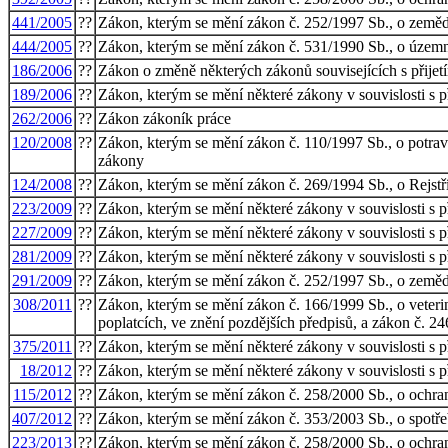
441/2005
??
Zákon, kterým se mění zákon č. 252/1997 Sb., o zeměděl
444/2005
??
Zákon, kterým se mění zákon č. 531/1990 Sb., o územní
186/2006
??
Zákon o změně některých zákonů souvisejících s přijet
189/2006
??
Zákon, kterým se mění některé zákony v souvislosti s 
262/2006
??
Zákon zákoník práce
120/2008
??
Zákon, kterým se mění zákon č. 110/1997 Sb., o potravi
zákony
124/2008
??
Zákon, kterým se mění zákon č. 269/1994 Sb., o Rejstřík
223/2009
??
Zákon, kterým se mění některé zákony v souvislosti s 
227/2009
??
Zákon, kterým se mění některé zákony v souvislosti s p
281/2009
??
Zákon, kterým se mění některé zákony v souvislosti s 
291/2009
??
Zákon, kterým se mění zákon č. 252/1997 Sb., o zeměděl
308/2011
??
Zákon, kterým se mění zákon č. 166/1999 Sb., o veterin
poplatcích, ve znění pozdějších předpisů, a zákon č. 24
375/2011
??
Zákon, kterým se mění některé zákony v souvislosti s 
18/2012
??
Zákon, kterým se mění některé zákony v souvislosti s p
115/2012
??
Zákon, kterým se mění zákon č. 258/2000 Sb., o ochran
407/2012
??
Zákon, kterým se mění zákon č. 353/2003 Sb., o spotřeb
223/2013
??
Zákon, kterým se mění zákon č. 258/2000 Sb., o ochran