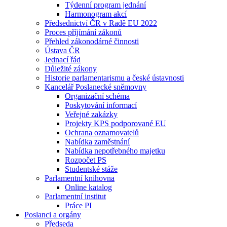
Týdenní program jednání
Harmonogram akcí
Předsednictví ČR v Radě EU 2022
Proces příjímání zákonů
Přehled zákonodárné činnosti
Ústava ČR
Jednací řád
Důležité zákony
Historie parlamentarismu a české ústavnosti
Kancelář Poslanecké sněmovny
Organizační schéma
Poskytování informací
Veřejné zakázky
Projekty KPS podporované EU
Ochrana oznamovatelů
Nabídka zaměstnání
Nabídka nepotřebného majetku
Rozpočet PS
Studentské stáže
Parlamentní knihovna
Online katalog
Parlamentní institut
Práce PI
Poslanci a orgány
Předseda