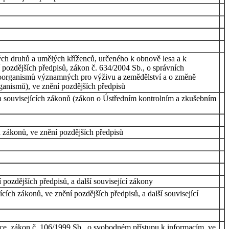
ch druhů a umělých kříženců, určeného k obnově lesa a k
 pozdějších předpisů, zákon č. 634/2004 Sb., o správních
ikroorganismů významných pro výživu a zemědělství a o změně
rganismů), ve znění pozdějších předpisů
 souvisejících zákonů (zákon o Ústředním kontrolním a zkušebním
h zákonů, ve znění pozdějších předpisů
pozdějších předpisů, a další související zákony
ích zákonů, ve znění pozdějších předpisů, a další související
akce, zákon č. 106/1999 Sb., o svobodném přístupu k informacím, ve