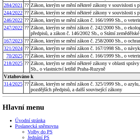
284/2021
??
Zákon, kterým se mění některé zákony v souvislosti s p
244/2022
??
Zákon, kterým se mění některé zákony v souvislosti s 
246/2022
??
Zákon, kterým se mění zákon č. 166/1999 Sb., o veteriná
247/2022
??
Zákon, kterým se mění zákon č. 242/2000 Sb., o ekolog
předpisů, a zákon č. 146/2002 Sb., o Státní zemědělské
167/2023
??
Zákon, kterým se mění zákon č. 258/2000 Sb., o ochraně
321/2024
??
Zákon, kterým se mění zákon č. 167/1998 Sb., o návyko
70/2025
??
Zákon, kterým se mění zákon č. 166/1999 Sb., o veteriná
218/2025
??
Zákon, kterým se mění některé zákony v oblasti správy 
Sb., o vlastnictví letiště Praha-Ruzyně
Vztahováno k
314/2025
??
Zákon, kterým se mění zákon č. 325/1999 Sb., o azylu,
pozdějších předpisů, a další související zákony
Hlavní menu
Úvodní stránka
Poslanecká sněmovna
Volby do PS
Jednání PS