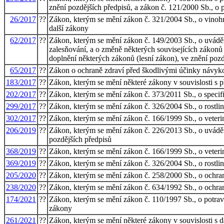
znění pozdějších předpisů, a zákon č. 121/2000 Sb., o
26/2017
??
Zákon, kterým se mění zákon č. 321/2004 Sb., o vinohra
další zákony
62/2017
??
Zákon, kterým se mění zákon č. 149/2003 Sb., o uvádě
zalesňování, a o změně některých souvisejících zákonů 
doplnění některých zákonů (lesní zákon), ve znění pozd
65/2017
??
Zákon o ochraně zdraví před škodlivými účinky návyk
183/2017
??
Zákon, kterým se mění některé zákony v souvislosti s p
202/2017
??
Zákon, kterým se mění zákon č. 373/2011 Sb., o specifi
299/2017
??
Zákon, kterým se mění zákon č. 326/2004 Sb., o rostlin
302/2017
??
Zákon, kterým se mění zákon č. 166/1999 Sb., o veterin
206/2019
??
Zákon, kterým se mění zákon č. 226/2013 Sb., o uváděn
pozdějších předpisů
368/2019
??
Zákon, kterým se mění zákon č. 166/1999 Sb., o veteriná
369/2019
??
Zákon, kterým se mění zákon č. 326/2004 Sb., o rostlin
205/2020
??
Zákon, kterým se mění zákon č. 258/2000 Sb., o ochraně
238/2020
??
Zákon, kterým se mění zákon č. 634/1992 Sb., o ochraně 
174/2021
??
Zákon, kterým se mění zákon č. 110/1997 Sb., o potravi
zákony
261/2021
??
Zákon, kterým se mění některé zákony v souvislosti s d