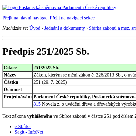
Přejít na hlavní navigaci
Přejít na navigaci sekce
Nacházíte se:
Úvod
›
Jednání a dokumenty
›
Sbírka zákonů a mez. s
Předpis 251/2025 Sb.
Citace
251/2025 Sb.
Název
Zákon, kterým se mění zákon č. 226/2013 Sb., o uvádě
Částka
251 (29. 7. 2025)
Účinnost
Projednávání
Parlament České republiky, Poslanecká sněmovna,
815
Novela z. o uvádění dřeva a dřevařských výrobků
Text zákona
vyhlášeného
ve Sbírce zákonů v částce 251 pod číslem
e-Sbírka
Sagit - InfoNet