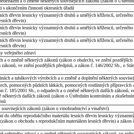
ědělském a o změně některých souvisejících zákonů (zákon o Ústřed
i s ukončením činnosti okresních úřadů
ních dřevin lesnicky významných druhů a umělých kříženců, určeného k
sních dřevin)
ních dřevin lesnicky významných druhů a umělých kříženců, určeného k
sních dřevin)
ních dřevin lesnicky významných druhů a umělých kříženců, určeného k
sních dřevin)
y veřejného zdraví
h a o změně některých zákonů (zákon o obalech), ve znění pozdějších 
 zákonů, ve znění pozdějších předpisů, a zákon č. 146/2002 Sb., o Stá
inách a tabákových výrobcích a o změně a doplnění některých souvisejí
vech, pomocných půdních látkách, pomocných rostlinných přípravcích
kon č. 185/2001 Sb., o odpadech a o změně některých dalších zákonů, v
některých dalších zákonů (zákon o Ústředním kontrolním a zkušebním 
isů
 souvisejících zákonů (zákon o vinohradnictví a vinařství)
ní do oběhu reprodukčního materiálu lesních dřevin lesnicky významný
(zákon o obchodu s reprodukčním materiálem lesních dřevin) a zákon č.
ě veřejného zdraví a o změně některých souvisejících zákonů, ve znění