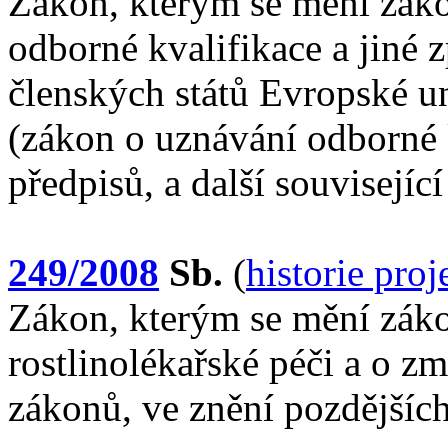
Zákon, kterým se mění záko
odborné kvalifikace a jiné z
členských států Evropské u
(zákon o uznávání odborné k
předpisů, a další souvisejíc
249/2008
Sb.
(
historie pro
Zákon, kterým se mění záko
rostlinolékařské péči a o z
zákonů, ve znění pozdějšíc