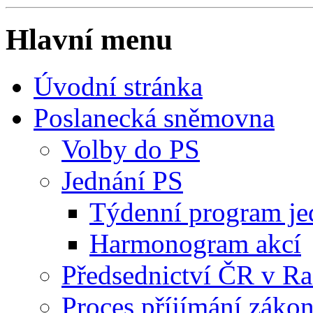
Hlavní menu
Úvodní stránka
Poslanecká sněmovna
Volby do PS
Jednání PS
Týdenní program je
Harmonogram akcí
Předsednictví ČR v R
Proces příjímání záko