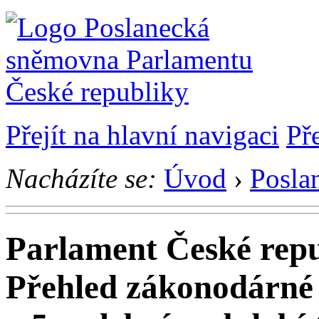
Přejít na hlavní navigaci
Př
Nacházíte se:
Úvod
›
Posla
Parlament České rep
Přehled zákonodárné 