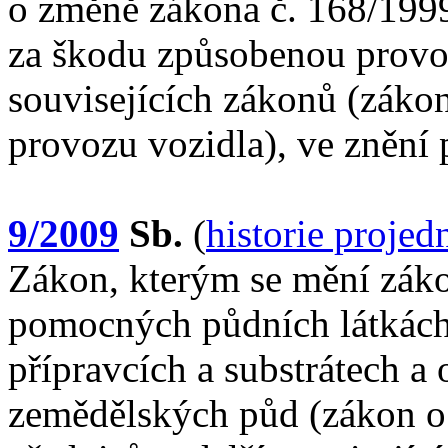
o změně zákona č. 168/1999
za škodu způsobenou provo
souvisejících zákonů (zákon
provozu vozidla), ve znění 
9/2009
Sb.
(
historie projed
Zákon, kterým se mění záko
pomocných půdních látkách
přípravcích a substrátech 
zemědělských půd (zákon o 