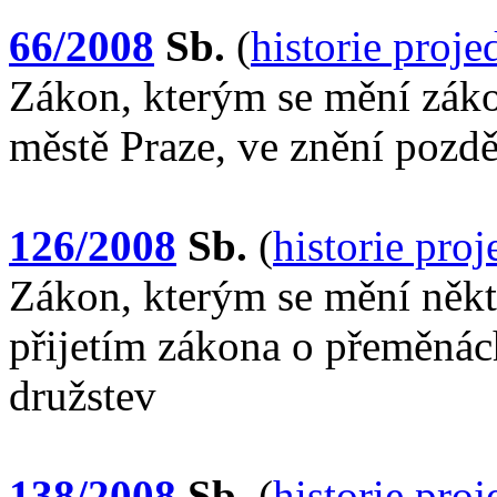
66/2008
Sb.
(
historie proj
Zákon, kterým se mění záko
městě Praze, ve znění pozdě
126/2008
Sb.
(
historie pro
Zákon, kterým se mění někte
přijetím zákona o přeměnác
družstev
138/2008
Sb.
(
historie pro