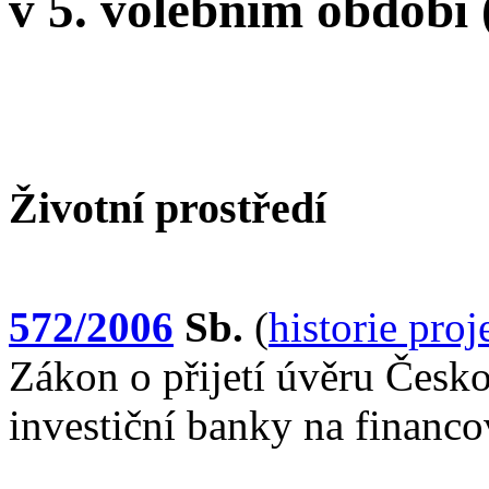
v 5. volebním období
Životní prostředí
572/2006
Sb.
(
historie pro
Zákon o přijetí úvěru Česk
investiční banky na financ