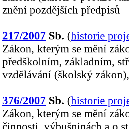
znění pozdějších předpisů
217/2007
Sb.
(
historie pro
Zákon, kterým se mění záko
předškolním, základním, st
vzdělávání (školský zákon),
376/2007
Sb.
(
historie pro
Zákon, kterým se mění záko
činnosti, výbušninách a o st