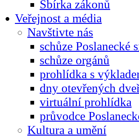
Sbírka zákonů
Veřejnost a média
Navštivte nás
schůze Poslanecké
schůze orgánů
prohlídka s výklad
dny otevřených dveř
virtuální prohlídka
průvodce Poslanec
Kultura a umění