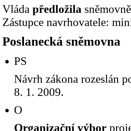
Vláda
předložila
sněmovně 
Zástupce navrhovatele: mini
Poslanecká sněmovna
PS
Návrh zákona rozeslán p
8. 1. 2009.
O
Organizační výbor
proj