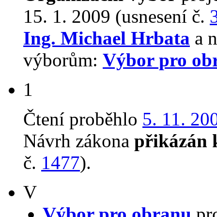
15. 1. 2009 (usnesení č.
Ing. Michael Hrbata
a n
výborům:
Výbor pro ob
1
Čtení proběhlo
5. 11. 20
Návrh zákona
přikázán 
č.
1477
).
V
Výbor pro obranu
pro