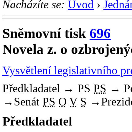
Nacházíte se:
Úvod
›
Jedná
Sněmovní tisk
696
Novela z. o ozbrojený
Vysvětlení legislativního p
Předkladatel
→
PS
PS
→
P
→
Senát
PS
O
V
S
→
Prezid
Předkladatel