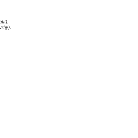
lit)
.
vrhy)
.