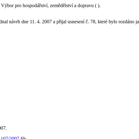
ýbor pro hospodářství, zemědělství a dopravu ( ).
nal návrh dne 11. 4. 2007 a přijal usnesení č. 78, které bylo rozdáno j
007.
m
107/2007
Sb.