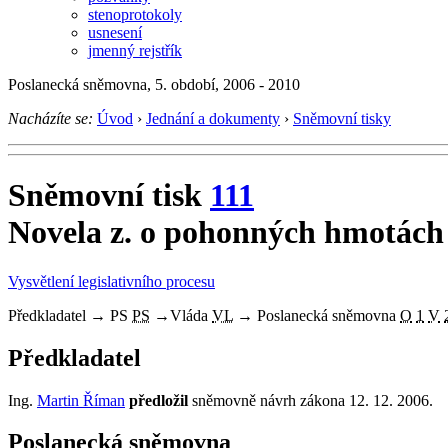
stenoprotokoly
usnesení
jmenný rejstřík
Poslanecká sněmovna, 5. období, 2006 - 2010
Nacházíte se:
Úvod
›
Jednání a dokumenty
›
Sněmovní tisky
Sněmovní tisk
111
Novela z. o pohonných hmotách
Vysvětlení legislativního procesu
Předkladatel
→
PS
PS
→
Vláda
VL
→
Poslanecká sněmovna
O
1
V
Předkladatel
Ing.
Martin Říman
předložil
sněmovně návrh zákona 12. 12. 2006.
Poslanecká sněmovna