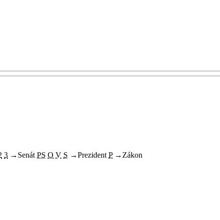
2
3
→
Senát
PS
O
V
S
→
Prezident
P
→
Zákon