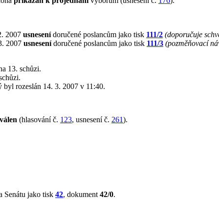
ákona
přikázán k projednání
výborům (usnesení č.
176
).
2. 2007
usnesení
doručené poslancům jako tisk
111/2
(doporučuje schvá
 3. 2007
usnesení
doručené poslancům jako tisk
111/3
(pozměňovací ná
a 13. schůzi.
schůzi.
rý byl rozeslán 14. 3. 2007 v 11:40.
válen
(hlasování č.
123
, usnesení č.
261
).
 Senátu jako tisk
42
, dokument
42/0
.