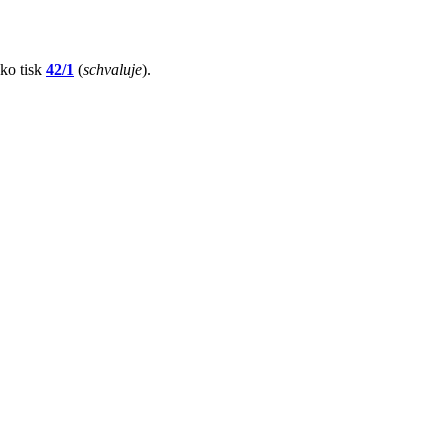
ako tisk
42/1
(
schvaluje
).