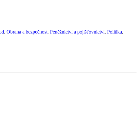
od
,
Obrana a bezpečnost
,
Peněžnictví a pojišťovnictví
,
Politika
,