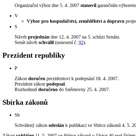
Organizační výbor dne 5. 4. 2007
stanovil
garančním výborem V
V
Výbor pro hospodářství, zemědělství a dopravu
projed
S
Návrh
projednán
dne 12. 4. 2007 na 5. schůzi Senátu.
Senát návrh
schválil
(usnesení č.
92
).
Prezident republiky
P
Zákon
doručen
prezidentovi k podepsání 18. 4. 2007.
Prezident zákon
podepsal
.
Rozhodnutí
doručeno
do Sněmovny 25. 4. 2007.
Sbírka zákonů
Sb
Schválený zákon
odeslán
k publikaci ve Sbírce zákonů 4. 5. 2
Zákon
vyhlášen
11. 5. 2007 ve Sbírce zákonů v částce 40 pod čísle