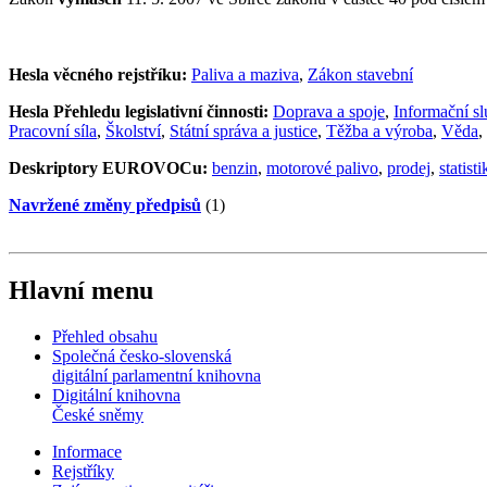
Hesla věcného rejstříku:
Paliva a maziva
,
Zákon stavební
Hesla Přehledu legislativní činnosti:
Doprava a spoje
,
Informační s
Pracovní síla
,
Školství
,
Státní správa a justice
,
Těžba a výroba
,
Věda
,
Deskriptory EUROVOCu:
benzin
,
motorové palivo
,
prodej
,
statist
Navržené změny předpisů
(1)
Hlavní menu
Přehled obsahu
Společná česko-slovenská
digitální parlamentní knihovna
Digitální knihovna
České sněmy
Informace
Rejstříky