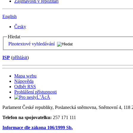
Zajímavosti v repozitáři
English
Česky
Hledat
Plnotextové vyhledávání
ISP
(
příhlásit
)
Mapa webu
Nápověda
Odběr RSS
Prohlášení přístupnosti
Parlament České republiky, Poslanecká sněmovna, Sněmovní 4, 118 2
Telefon na spojovatelku:
257 171 111
Informace dle zákona 106/1999 Sb.