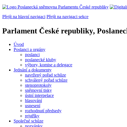
Přejít na hlavní navigaci
Přejít na navigaci sekce
Parlament České republiky, Poslane
Úvod
Poslanci a orgány
poslanci
poslanecké kluby
výbory, komise a delegace
Jednání a dokumenty
navržený pořad schůze
schválený pořad schůze
stenoprotokoly
sněmovní tisky
ústní interpelace
hlasování
usnesení
rozhodnutí předsedy
rejstříky
Společné schůze
pozvánky