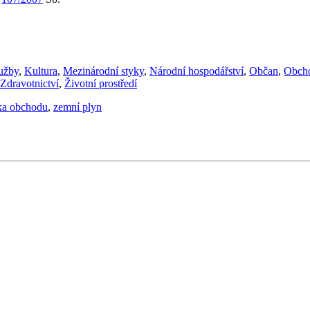
lužby
,
Kultura
,
Mezinárodní styky
,
Národní hospodářství
,
Občan
,
Obch
Zdravotnictví
,
Životní prostředí
ika obchodu
,
zemní plyn