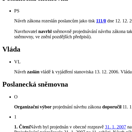
PS
Návrh zákona rozeslán poslancům jako tisk
111/0
dne 12. 12. 2
Navrhovatel
navrhl
sněmovně projednávání návrhu zákona tak, 
sněmovny, ve znění pozdějších předpisů).
Vláda
VL
Návrh
zaslán
vládě k vyjádření stanoviska 13. 12. 2006. Vláda
Poslanecká sněmovna
O
Organizační výbor
projednání návrhu zákona
doporučil
11. 1
1
1. Čtení
Návrh byl projednán v obecné rozpravě
31. 1. 2007
na