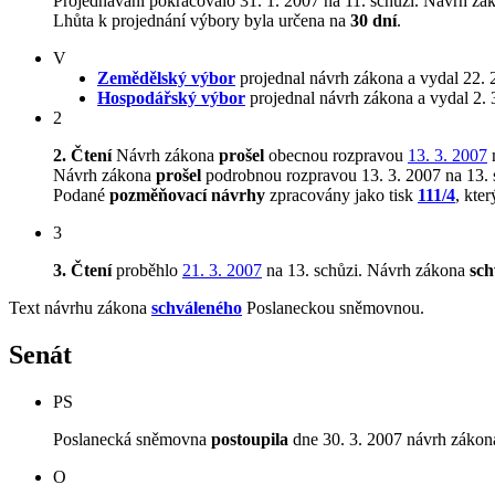
Projednávání pokračovalo 31. 1. 2007 na 11. schůzi. Návrh z
Lhůta k projednání výbory byla určena na
30 dní
.
V
Zemědělský výbor
projednal návrh zákona a vydal 22. 
Hospodářský výbor
projednal návrh zákona a vydal 2.
2
2. Čtení
Návrh zákona
prošel
obecnou rozpravou
13. 3. 2007
n
Návrh zákona
prošel
podrobnou rozpravou 13. 3. 2007 na 13. 
Podané
pozměňovací návrhy
zpracovány jako tisk
111/4
, kte
3
3. Čtení
proběhlo
21. 3. 2007
na 13. schůzi.
Návrh zákona
sch
Text návrhu zákona
schváleného
Poslaneckou sněmovnou.
Senát
PS
Poslanecká sněmovna
postoupila
dne 30. 3. 2007 návrh zákona
O