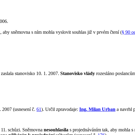
006.
aby sněmovna s ním mohla vyslovit souhlas již v prvém čtení (
§ 90 o
 zaslala stanovisko 10. 1. 2007.
Stanovisko vlády
rozesláno poslancům
. 2007 (usnesení č.
61
). Určil zpravodaje:
Ing. Milan Urban
a navrhl 
 11. schůzi. Sněmovna
nesouhlasila
s projednáváním tak, aby mohla s 