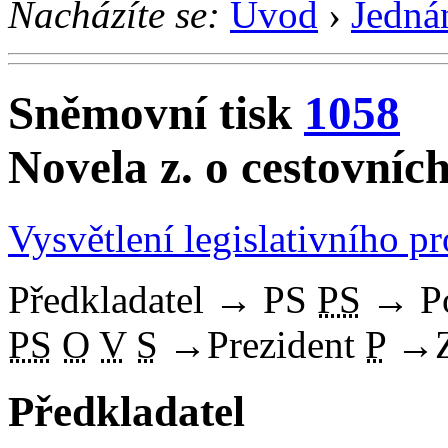
Nacházíte se:
Úvod
›
Jedná
Sněmovní tisk
1058
Novela z. o cestovníc
Vysvětlení legislativního p
Předkladatel
→
PS
PS
→
P
PS
O
V
S
→
Prezident
P
→
Předkladatel