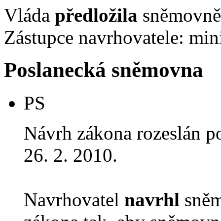
Vláda
předložila
sněmovně 
Zástupce navrhovatele: mini
Poslanecká sněmovna
PS
Návrh zákona rozeslán p
26. 2. 2010.
Navrhovatel
navrhl
sněm