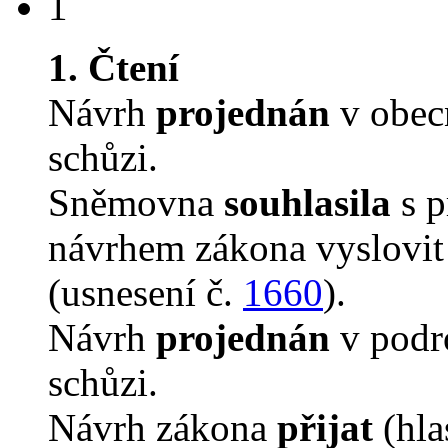
1
1. Čtení
Návrh
projednán
v obec
schůzi.
Sněmovna
souhlasila
s p
návrhem zákona vyslovit 
(usnesení č.
1660
).
Návrh
projednán
v podro
schůzi.
Návrh zákona
přijat
(hla