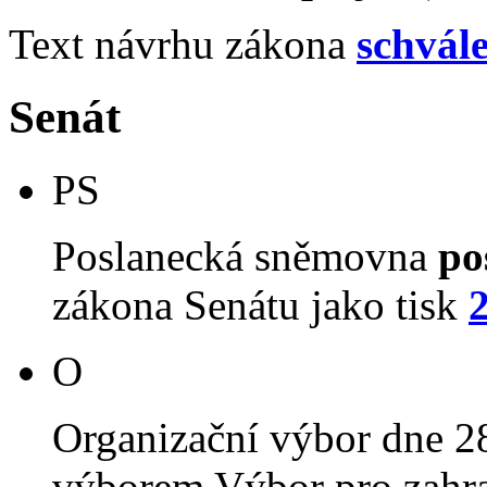
Text návrhu zákona
schvál
Senát
PS
Poslanecká sněmovna
po
zákona Senátu jako tisk
O
Organizační výbor dne 2
výborem Výbor pro zahra