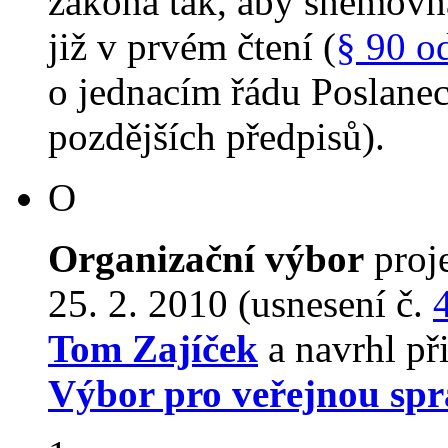
zákona tak, aby sněmovn
již v prvém čtení (
§ 90 o
o jednacím řádu Poslane
pozdějších předpisů).
O
Organizační výbor
proj
25. 2. 2010 (usnesení č.
Tom Zajíček
a navrhl př
Výbor pro veřejnou spr