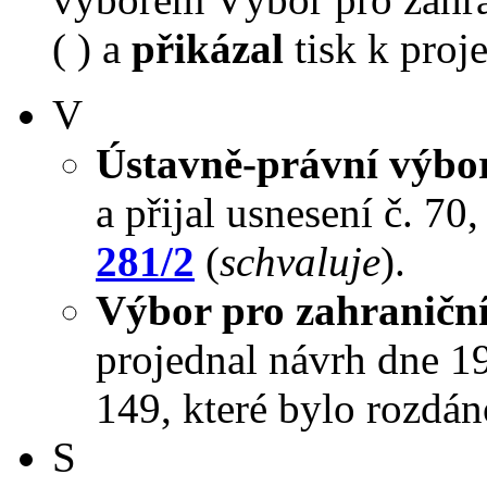
( ) a
přikázal
tisk k proj
V
Ústavně-právní výbo
a přijal usnesení č. 70
281/2
(
schvaluje
).
Výbor pro zahraniční
projednal návrh dne 19.
149, které bylo rozdán
S