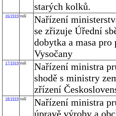
starých kolků.
16/1919
ruší
Nařízení ministerstv
se zřizuje Úřední s
dobytka a masa pro 
Vysočany
17/1919
ruší
Nařízení ministra p
shodě s ministry ze
zřízení Českosloven
18/1919
ruší
Nařízení ministra p
úpravě výroby a obc