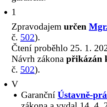
1
Zpravodajem
určen
Mgr.
č.
502
).
Čtení proběhlo 25. 1. 202
Návrh zákona
přikázán 
č.
502
).
V
Garanční
Ústavně-prá
zákona a vydal 14. 4.