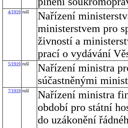
plnění soukromoprá
4/1919
ruší
Nařízení ministerstv
ministerstvem pro s
živností a minister
prací o vydávání Věs
5/1919
ruší
Nařízení ministra pr
súčastněnými minist
7/1919
ruší
Nařízení ministra f
období pro státní ho
do uzákonění řádného