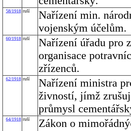
cementářský.
58/1918
ruší
Nařízení min. národ
vojenským účelům.
60/1918
ruší
Nařízení úřadu pro z
organisace potravníc
zřízenců.
62/1918
ruší
Nařízení ministra p
živností, jímž zrušu
průmysl cementářsk
64/1918
ruší
Zákon o mimořádnýc