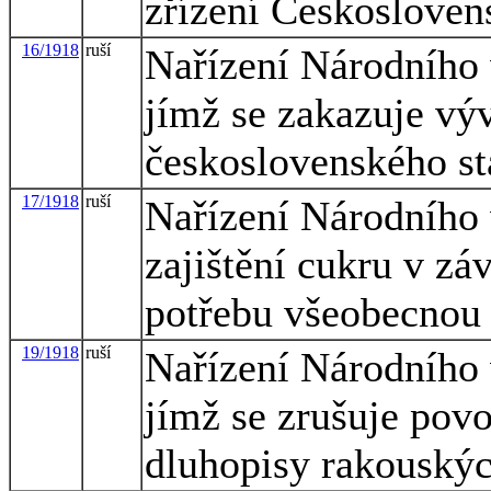
zřízení Českosloven
16/1918
ruší
Nařízení Národního
jímž se zakazuje vý
československého st
17/1918
ruší
Nařízení Národního
zajištění cukru v zá
potřebu všeobecnou
19/1918
ruší
Nařízení Národního
jímž se zrušuje povo
dluhopisy rakouskýc