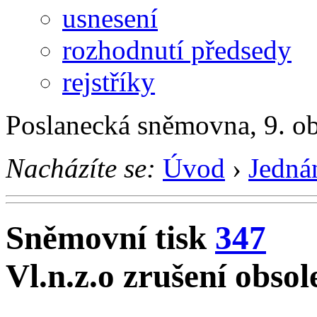
usnesení
rozhodnutí předsedy
rejstříky
Poslanecká sněmovna, 9. o
Nacházíte se:
Úvod
›
Jedná
Sněmovní tisk
347
Vl.n.z.o zrušení obso