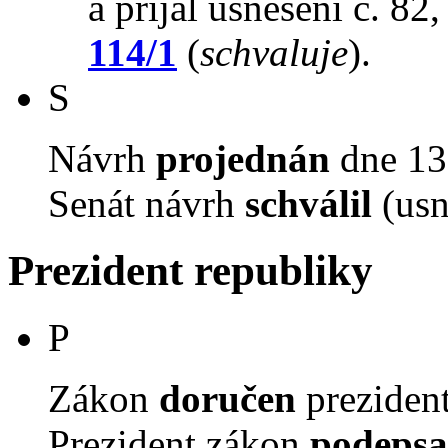
a přijal usnesení č. 82
114/1
(
schvaluje
).
S
Návrh
projednán
dne 13.
Senát návrh
schválil
(usn
Prezident republiky
P
Zákon
doručen
prezident
Prezident zákon
podepsa