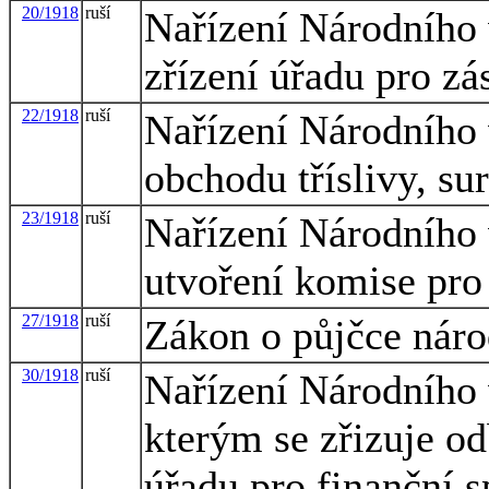
20/1918
ruší
Nařízení Národního
zřízení úřadu pro zá
22/1918
ruší
Nařízení Národního
obchodu tříslivy, s
23/1918
ruší
Nařízení Národního
utvoření komise pro
27/1918
ruší
Zákon o půjčce nár
30/1918
ruší
Nařízení Národního
kterým se zřizuje od
úřadu pro finanční 