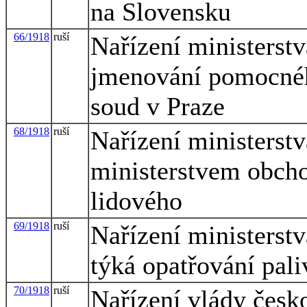
na Slovensku
66/1918
ruší
Nařízení ministerstv
jmenování pomocnéh
soud v Praze
68/1918
ruší
Nařízení ministerstv
ministerstvem obchod
lidového
69/1918
ruší
Nařízení ministerstv
týká opatřování pali
70/1918
ruší
Nařízení vlády česk