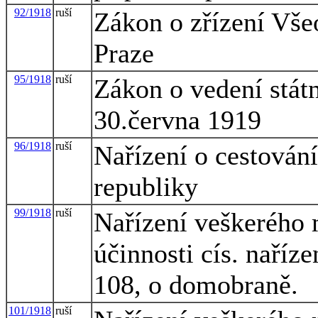
92/1918
ruší
Zákon o zřízení Vše
Praze
95/1918
ruší
Zákon o vedení stát
30.června 1919
96/1918
ruší
Nařízení o cestován
republiky
99/1918
ruší
Nařízení veškerého m
účinnosti cís. naříze
108, o domobraně.
101/1918
ruší