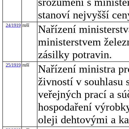
srozumění s ministe
stanoví nejvyšší ce
24/1919
ruší
Nařízení ministerstv
ministerstvem želez
zásilky potravin.
25/1919
ruší
Nařízení ministra p
živností v souhlasu 
veřejných prací a s
hospodaření výrobky
oleji dehtovými a k