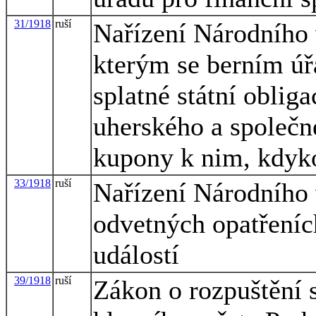
31/1918
ruší
Nařízení Národního
kterým se berním úř
splatné státní oblig
uherského a společné
kupony k nim, kdyko
33/1918
ruší
Nařízení Národního
odvetných opatřeníc
událostí
39/1918
ruší
Zákon o rozpuštění 