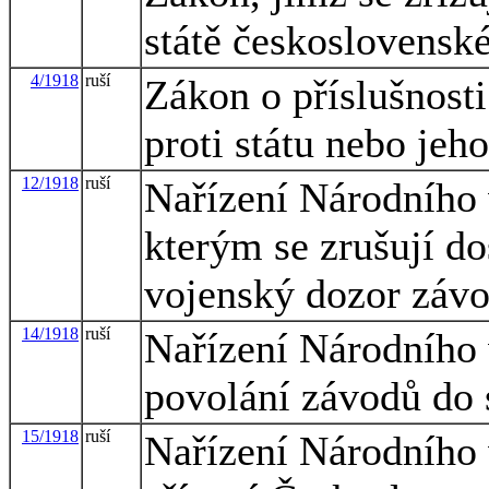
státě československ
4/1918
ruší
Zákon o příslušnost
proti státu nebo jeh
12/1918
ruší
Nařízení Národního
kterým se zrušují do
vojenský dozor záv
14/1918
ruší
Nařízení Národního
povolání závodů do 
15/1918
ruší
Nařízení Národního