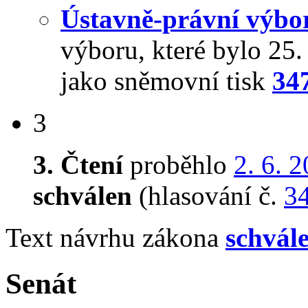
Ústavně-právní výbo
výboru, které bylo 25
jako sněmovní tisk
34
3
3. Čtení
proběhlo
2. 6. 
schválen
(hlasování č.
3
Text návrhu zákona
schvál
Senát