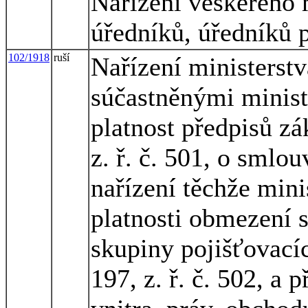
Nařízení veškerého m
úředníků, úředníků 
102/1918
ruší
Nařízení ministerstv
súčastněnými minist
platnost předpisů zá
z. ř. č. 501, o smlo
nařízení těchže mini
platnosti obmezení 
skupiny pojišťovací
197, z. ř. č. 502, a 