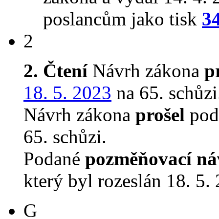
poslancům jako tisk
3
2
2. Čtení
Návrh zákona
p
18. 5. 2023
na 65. schůzi
Návrh zákona
prošel
podr
65. schůzi.
Podané
pozměňovací ná
který byl rozeslán 18. 5.
G