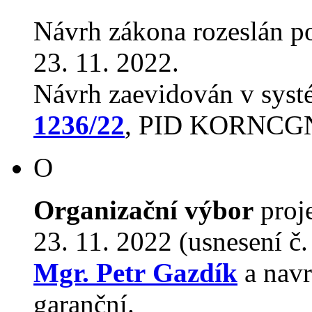
Návrh zákona rozeslán p
23. 11. 2022.
Návrh zaevidován v sys
1236/22
, PID KORNCG
O
Organizační výbor
proj
23. 11. 2022 (usnesení č
Mgr. Petr Gazdík
a nav
garanční.