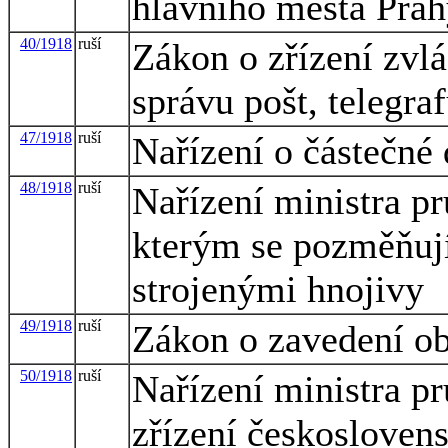
hlavního města Prah
40/1918
ruší
Zákon o zřízení zvlá
správu pošt, telegraf
47/1918
ruší
Nařízení o částečné
48/1918
ruší
Nařízení ministra p
kterým se pozměňují
strojenými hnojivy
49/1918
ruší
Zákon o zavedení ob
50/1918
ruší
Nařízení ministra p
zřízení českosloven