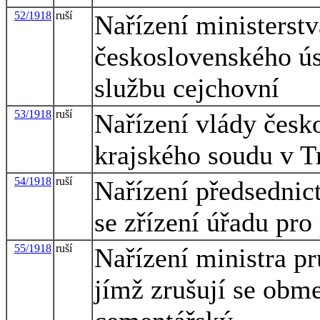
52/1918
ruší
Nařízení ministerstv
československého ús
službu cejchovní
53/1918
ruší
Nařízení vlády česk
krajského soudu v T
54/1918
ruší
Nařízení předsednict
se zřízení úřadu pro
55/1918
ruší
Nařízení ministra p
jímž zrušují se obme