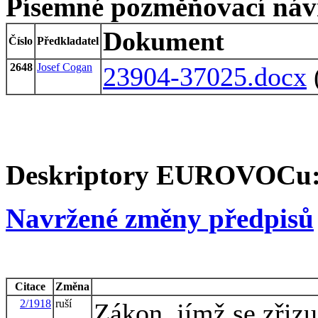
Písemné pozměňovací náv
Dokument
Číslo
Předkladatel
2648
Josef Cogan
23904-37025.docx
Deskriptory EUROVOCu
Navržené změny předpisů
Citace
Změna
2/1918
ruší
Zákon, jímž se zřizu