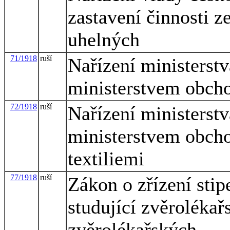
zastavení činnosti 
uhelných
71/1918
ruší
Nařízení ministerstv
ministerstvem obchod
72/1918
ruší
Nařízení ministerstv
ministerstvem obcho
textiliemi
77/1918
ruší
Zákon o zřízení stip
studující zvěrolékař
zvěrolékařských