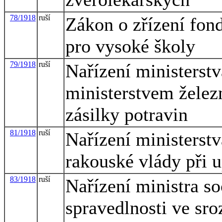
78/1918
ruší
Zákon o zřízení fond
pro vysoké školy
79/1918
ruší
Nařízení ministerstv
ministerstvem želez
zásilky potravin
81/1918
ruší
Nařízení ministerstv
rakouské vlády při 
83/1918
ruší
Nařízení ministra so
spravedlnosti ve sro