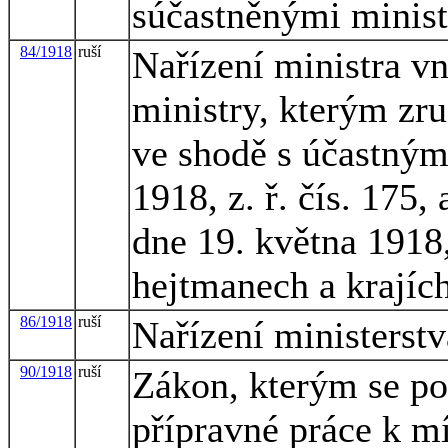
súčastněnými minist
84/1918
ruší
Nařízení ministra vn
ministry, kterým zru
ve shodě s účastným
1918, z. ř. čís. 175,
dne 19. května 1918, 
hejtmanech a krajíc
86/1918
ruší
Nařízení ministerstv
90/1918
ruší
Zákon, kterým se po
přípravné práce k m