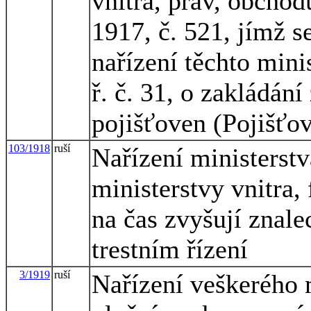
vnitra, práv, obchod
1917, č. 521, jímž s
nařízení těchto minis
ř. č. 31, o zakládání
pojišťoven (Pojišťov
103/1918
ruší
Nařízení ministerstv
ministerstvy vnitra,
na čas zvyšují znale
trestním řízení
3/1919
ruší
Nařízení veškerého m