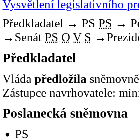
Vysvětlení legislativního p
Předkladatel
→
PS
PS
→
P
→
Senát
PS
O
V
S
→
Prezid
Předkladatel
Vláda
předložila
sněmovně 
Zástupce navrhovatele: mini
Poslanecká sněmovna
PS