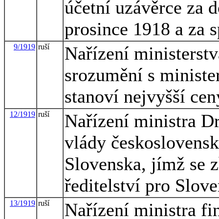
účetní uzávěrce za d
prosince 1918 a za s
9/1919
ruší
Nařízení ministerstv
srozumění s ministe
stanoví nejvyšší ce
12/1919
ruší
Nařízení ministra D
vlády československ
Slovenska, jímž se z
ředitelství pro Slov
13/1919
ruší
Nařízení ministra fi