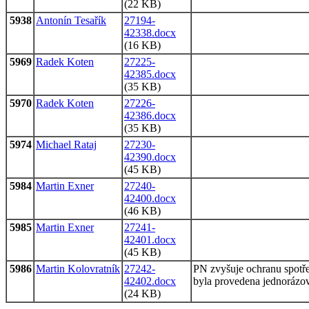
(22 KB)
5938
Antonín Tesařík
27194-
42338.docx
(16 KB)
5969
Radek Koten
27225-
42385.docx
(35 KB)
5970
Radek Koten
27226-
42386.docx
(35 KB)
5974
Michael Rataj
27230-
42390.docx
(45 KB)
5984
Martin Exner
27240-
42400.docx
(46 KB)
5985
Martin Exner
27241-
42401.docx
(45 KB)
5986
Martin Kolovratník
27242-
PN zvyšuje ochranu spotře
42402.docx
byla provedena jednorázov
(24 KB)