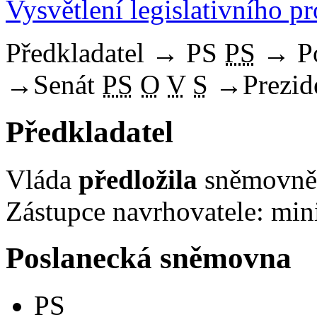
Vysvětlení legislativního p
Předkladatel
→
PS
PS
→
P
→
Senát
PS
O
V
S
→
Prezid
Předkladatel
Vláda
předložila
sněmovně 
Zástupce navrhovatele: mini
Poslanecká sněmovna
PS