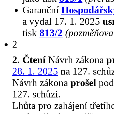
Garanční
Hospodářsk
a vydal 17. 1. 2025
us
tisk
813/2
(pozměňovac
2
2. Čtení
Návrh zákona
p
28. 1. 2025
na 127. schůz
Návrh zákona
prošel
podr
127. schůzi.
Lhůta pro zahájení třetíh