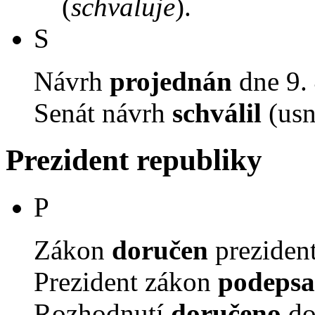
(
schvaluje
).
S
Návrh
projednán
dne 9. 
Senát návrh
schválil
(usn
Prezident republiky
P
Zákon
doručen
prezident
Prezident zákon
podepsa
Rozhodnutí
doručeno
do