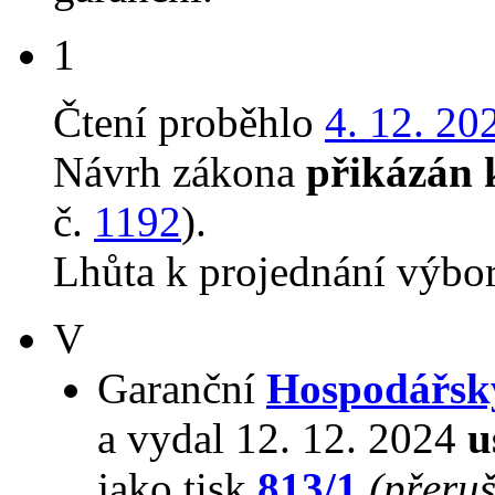
1
Čtení proběhlo
4. 12. 20
Návrh zákona
přikázán 
č.
1192
).
Lhůta k projednání výbo
V
Garanční
Hospodářsk
a vydal 12. 12. 2024
u
jako tisk
813/1
(přeru