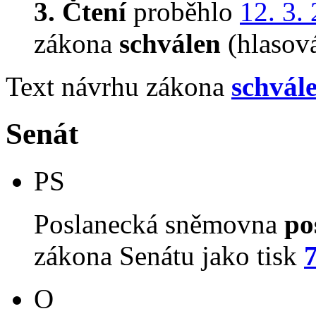
3. Čtení
proběhlo
12. 3.
zákona
schválen
(hlasov
Text návrhu zákona
schvál
Senát
PS
Poslanecká sněmovna
po
zákona Senátu jako tisk
O