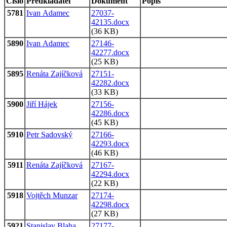
Číslo
Předkladatel
Dokument
Popis
5781
Ivan Adamec
27037-
42135.docx
(36 KB)
5890
Ivan Adamec
27146-
42277.docx
(25 KB)
5895
Renáta Zajíčková
27151-
42282.docx
(33 KB)
5900
Jiří Hájek
27156-
42286.docx
(45 KB)
5910
Petr Sadovský
27166-
42293.docx
(46 KB)
5911
Renáta Zajíčková
27167-
42294.docx
(22 KB)
5918
Vojtěch Munzar
27174-
42298.docx
(27 KB)
5921
Stanislav Blaha
27177-