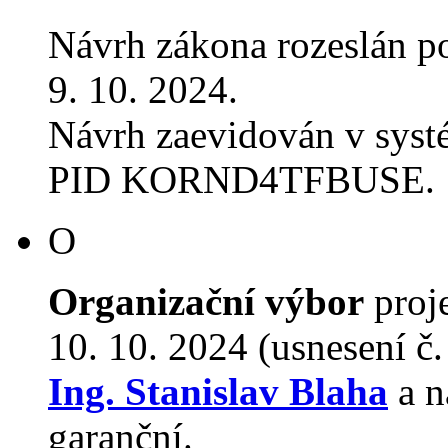
Návrh zákona rozeslán p
9. 10. 2024.
Návrh zaevidován v sys
PID KORND4TFBUSE.
O
Organizační výbor
proj
10. 10. 2024 (usnesení č
Ing. Stanislav Blaha
a n
garanční.