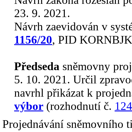
23. 9. 2021.
Návrh zaevidován v sys
1156/20
, PID KORNBJK
Předseda
sněmovny proj
5. 10. 2021. Určil zprav
navrhl přikázat k proje
výbor
(rozhodnutí č.
12
Projednávání sněmovního t