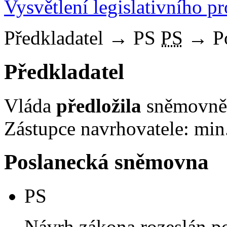
Vysvětlení legislativního p
Předkladatel
→
PS
PS
→
P
Předkladatel
Vláda
předložila
sněmovně 
Zástupce navrhovatele: min
Poslanecká sněmovna
PS
Návrh zákona rozeslán p