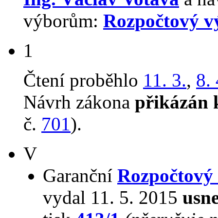
výborům:
Rozpočtový v
1
Čtení proběhlo
11. 3.
,
8.
Návrh zákona
přikázán 
č.
701
).
V
Garanční
Rozpočtový
vydal 11. 5. 2015
usne