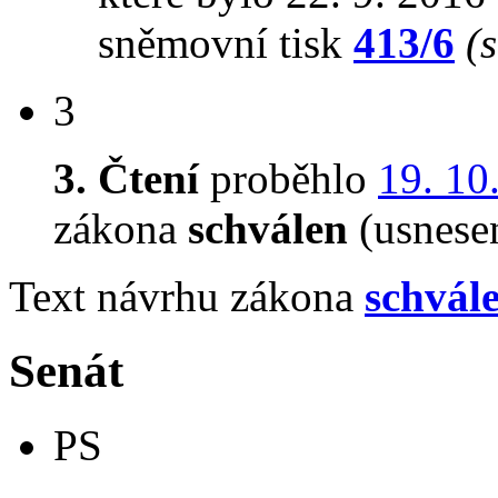
sněmovní tisk
413/6
(
3
3. Čtení
proběhlo
19. 10
zákona
schválen
(usnese
Text návrhu zákona
schvál
Senát
PS