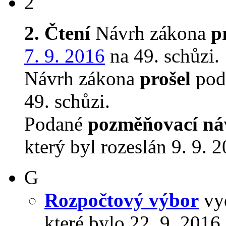
2
2. Čtení
Návrh zákona
p
7. 9. 2016
na 49. schůzi.
Návrh zákona
prošel
podr
49. schůzi.
Podané
pozměňovací ná
který byl rozeslán 9. 9. 
G
Rozpočtový výbor
vyd
které bylo 22. 9. 201