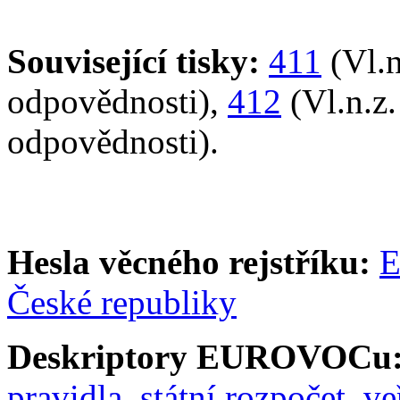
Související tisky:
411
(Vl.n
odpovědnosti),
412
(Vl.n.z.
odpovědnosti).
Hesla věcného rejstříku:
E
České republiky
Deskriptory EUROVOCu
pravidla
,
státní rozpočet
,
ve