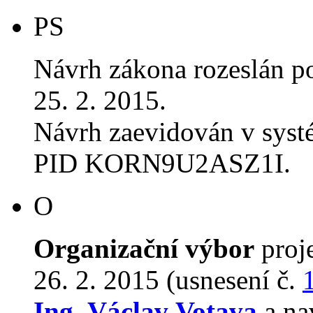
PS
Návrh zákona rozeslán p
25. 2. 2015.
Návrh zaevidován v sys
PID KORN9U2ASZ1I.
O
Organizační výbor
proj
26. 2. 2015 (usnesení č.
Ing. Václav Votava
a na