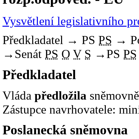
Vysvětlení legislativního p
Předkladatel
→
PS
PS
→
P
→
Senát
PS
O
V
S
→
PS
PS
Předkladatel
Vláda
předložila
sněmovně 
Zástupce navrhovatele: mini
Poslanecká sněmovna