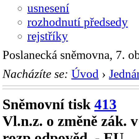
usnesení
rozhodnutí předsedy
rejstříky
Poslanecká sněmovna, 7. o
Nacházíte se:
Úvod
›
Jedná
Sněmovní tisk
413
Vl.n.z. o změně zák. v 
rozp.odpověd. - EU