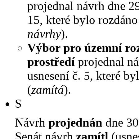
projednal návrh dne 29.
15, které bylo rozdáno
návrhy
).
Výbor pro územní roz
prostředí
projednal ná
usnesení č. 5, které by
(
zamítá
).
S
Návrh
projednán
dne 30.
Senát návrh
zamítl
(usne