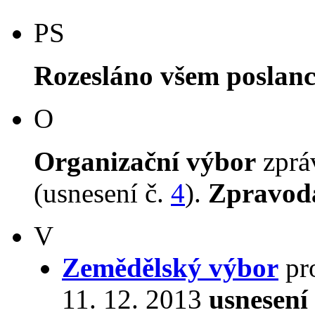
PS
Rozesláno všem poslan
O
Organizační výbor
zpr
(usnesení č.
4
).
Zpravod
V
Zemědělský výbor
pro
11. 12. 2013
usnesení