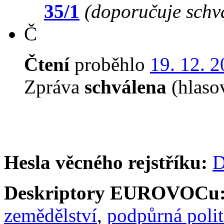
35/1
(doporučuje schvá
Č
Čtení
proběhlo
19. 12. 
Zpráva
schválena
(hlaso
Hesla věcného rejstříku:
D
Deskriptory EUROVOCu
zemědělství
,
podpůrná polit