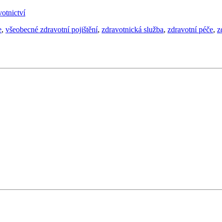
otnictví
e
,
všeobecné zdravotní pojištění
,
zdravotnická služba
,
zdravotní péče
,
z