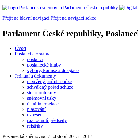
Přejít na hlavní navigaci
Přejít na navigaci sekce
Parlament České republiky, Poslane
Úvod
Poslanci a orgány
poslanci
poslanecké kluby
výbory, komise a delegace
Jednání a dokumenty
navržený pořad schůze
schválený pořad schůze
stenoprotokoly
sněmovní tisky
ústní interpelace
hlasování
usnesení
rozhodnutí předsedy
rejstříky
Poslanecká sněmovna, 7. období, 2013 - 2017