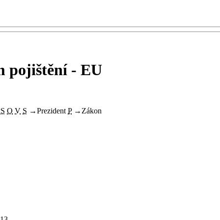
 pojištění - EU
PS
O
V
S
→
Prezident
P
→
Zákon
13.