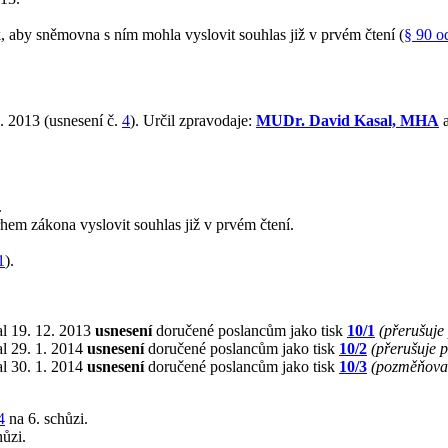
aby sněmovna s ním mohla vyslovit souhlas již v prvém čtení (
§ 90 o
. 2013 (usnesení č.
4
). Určil zpravodaje:
MUDr. David Kasal, MHA
a
.
hem zákona vyslovit souhlas již v prvém čtení.
1
).
al 19. 12. 2013
usnesení
doručené poslancům jako tisk
10/1
(přerušuje
l 29. 1. 2014
usnesení
doručené poslancům jako tisk
10/2
(přerušuje 
l 30. 1. 2014
usnesení
doručené poslancům jako tisk
10/3
(pozměňova
4
na 6. schůzi.
ůzi.