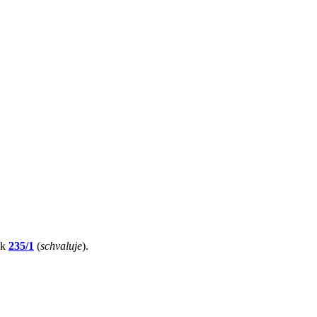
sk
235/1
(
schvaluje
).