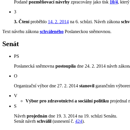
Podané
pozměňovací návrhy
zpracovány jako tisk
10/4
, kter
3
3. Čtení
proběhlo
14. 2. 2014
na 6. schůzi.
Návrh zákona
schv
Text návrhu zákona
schváleného
Poslaneckou sněmovnou.
Senát
PS
Poslanecká sněmovna
postoupila
dne 24. 2. 2014 návrh zákona
O
Organizační výbor dne 27. 2. 2014
stanovil
garančním výborem V
V
Výbor pro zdravotnictví a sociální politiku
projednal n
S
Návrh
projednán
dne 19. 3. 2014 na 19. schůzi Senátu.
Senát návrh
schválil
(usnesení č.
424
).