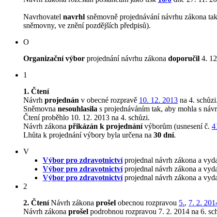
Navrhovatel
navrhl
sněmovně projednávání návrhu zákona tak, 
sněmovny, ve znění pozdějších předpisů).
O
Organizační výbor
projednání návrhu zákona
doporučil
4. 12
1
1. Čtení
Návrh
projednán
v obecné rozpravě
10. 12. 2013
na 4. schůzi
Sněmovna
nesouhlasila
s projednáváním tak, aby mohla s návr
Čtení proběhlo 10. 12. 2013 na 4. schůzi.
Návrh zákona
přikázán k projednání
výborům (usnesení č.
4
Lhůta k projednání výbory byla určena na
30 dní
.
V
Výbor pro zdravotnictví
projednal návrh zákona a vyd
Výbor pro zdravotnictví
projednal návrh zákona a vyda
Výbor pro zdravotnictví
projednal návrh zákona a vyda
2
2. Čtení
Návrh zákona
prošel
obecnou rozpravou
5.
,
7. 2. 201
Návrh zákona
prošel
podrobnou rozpravou 7. 2. 2014 na 6. sch