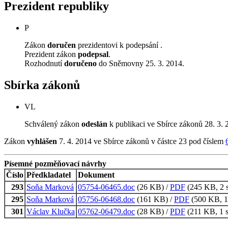
Prezident republiky
P
Zákon
doručen
prezidentovi k podepsání .
Prezident zákon
podepsal
.
Rozhodnutí
doručeno
do Sněmovny 25. 3. 2014.
Sbírka zákonů
VL
Schválený zákon
odeslán
k publikaci ve Sbírce zákonů 28. 3. 
Zákon
vyhlášen
7. 4. 2014 ve Sbírce zákonů v částce 23 pod číslem
Písemné pozměňovací návrhy
Číslo
Předkladatel
Dokument
293
Soňa Marková
05754-06465.doc
(26 KB) /
PDF
(245 KB, 2 s
295
Soňa Marková
05756-06468.doc
(161 KB) /
PDF
(500 KB, 19
301
Václav Klučka
05762-06479.doc
(28 KB) /
PDF
(211 KB, 1 s