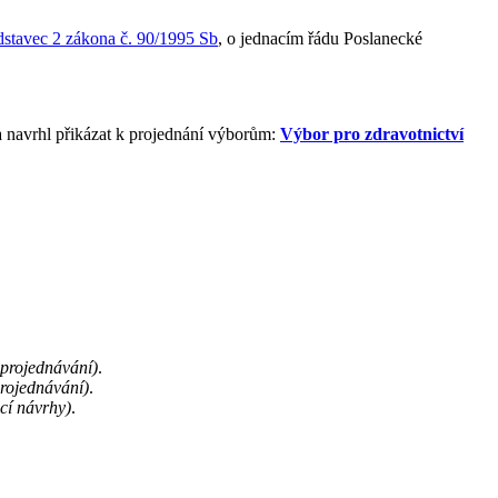
dstavec 2 zákona č. 90/1995 Sb
, o jednacím řádu Poslanecké
 navrhl přikázat k projednání výborům:
Výbor pro zdravotnictví
 projednávání)
.
projednávání)
.
cí návrhy)
.