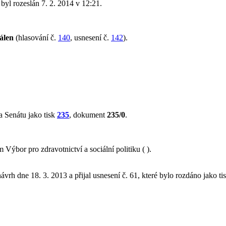
ý byl rozeslán 7. 2. 2014 v 12:21.
álen
(hlasování č.
140
, usnesení č.
142
).
 Senátu jako tisk
235
, dokument
235/0
.
ýbor pro zdravotnictví a sociální politiku ( ).
ávrh dne 18. 3. 2013 a přijal usnesení č. 61, které bylo rozdáno jako ti