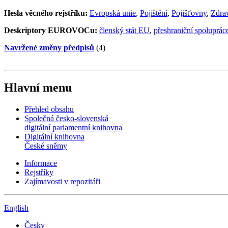
Hesla věcného rejstříku:
Evropská unie
,
Pojištění
,
Pojišťovny
,
Zdrav
Deskriptory EUROVOCu:
členský stát EU
,
přeshraniční spoluprác
Navržené změny předpisů
(4)
Hlavní menu
Přehled obsahu
Společná česko-slovenská
digitální parlamentní knihovna
Digitální knihovna
České sněmy
Informace
Rejstříky
Zajímavosti v repozitáři
English
Česky