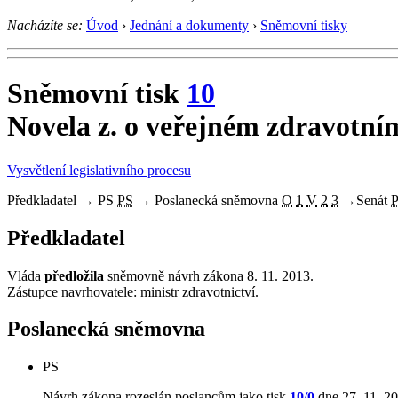
Nacházíte se:
Úvod
›
Jednání a dokumenty
›
Sněmovní tisky
Sněmovní tisk
10
Novela z. o veřejném zdravotním
Vysvětlení legislativního procesu
Předkladatel
→
PS
PS
→
Poslanecká sněmovna
O
1
V
2
3
→
Senát
Předkladatel
Vláda
předložila
sněmovně návrh zákona 8. 11. 2013.
Zástupce navrhovatele: ministr zdravotnictví.
Poslanecká sněmovna
PS
Návrh zákona rozeslán poslancům jako tisk
10/0
dne 27. 11. 20