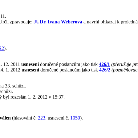
011.
Určil zpravodaje:
JUDr. Ivana Weberová
a navrhl přikázat k projedn
22
).
2. 12. 2011
usnesení
doručené poslancům jako tisk
426/1
(přerušuje pr
24. 1. 2012
usnesení
doručené poslancům jako tisk
426/2
(pozměňovací
a 33. schůzi.
schůzi.
rý byl rozeslán 1. 2. 2012 v 15:37.
válen
(hlasování č.
223
, usnesení č.
1050
).