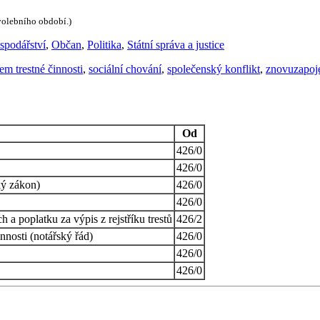
 volebního období.)
spodářství
,
Občan
,
Politika
,
Státní správa a justice
m trestné činnosti
,
sociální chování
,
společenský konflikt
,
znovuzapoje
Od
426/0
426/0
ký zákon)
426/0
426/0
a poplatku za výpis z rejstříku trestů
426/2
nnosti (notářský řád)
426/0
426/0
426/0