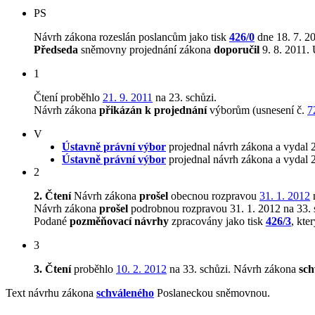
PS
Návrh zákona rozeslán poslancům jako tisk
426/0
dne 18. 7. 2
Předseda
sněmovny projednání zákona
doporučil
9. 8. 2011. 
1
Čtení proběhlo
21. 9. 2011
na 23. schůzi.
Návrh zákona
přikázán k projednání
výborům (usnesení č.
7
V
Ústavně právní výbor
projednal návrh zákona a vydal 
Ústavně právní výbor
projednal návrh zákona a vydal 
2
2. Čtení
Návrh zákona
prošel
obecnou rozpravou
31. 1. 2012
n
Návrh zákona
prošel
podrobnou rozpravou 31. 1. 2012 na 33. 
Podané
pozměňovací návrhy
zpracovány jako tisk
426/3
, kte
3
3. Čtení
proběhlo
10. 2. 2012
na 33. schůzi.
Návrh zákona
sch
Text návrhu zákona
schváleného
Poslaneckou sněmovnou.