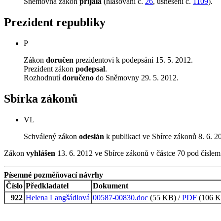
Sněmovna zákon
přijala
(hlasování č.
26
, usnesení č.
1109
).
Prezident republiky
P
Zákon
doručen
prezidentovi k podepsání 15. 5. 2012.
Prezident zákon
podepsal
.
Rozhodnutí
doručeno
do Sněmovny 29. 5. 2012.
Sbírka zákonů
VL
Schválený zákon
odeslán
k publikaci ve Sbírce zákonů 8. 6. 2
Zákon
vyhlášen
13. 6. 2012 ve Sbírce zákonů v částce 70 pod čísle
Písemné pozměňovací návrhy
Číslo
Předkladatel
Dokument
922
Helena Langšádlová
00587-00830.doc
(55 KB) /
PDF
(106 KB