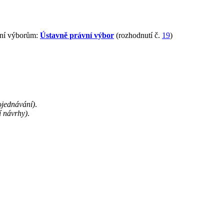
ání výborům:
Ústavně právní výbor
(rozhodnutí č.
19
)
ojednávání)
.
 návrhy)
.