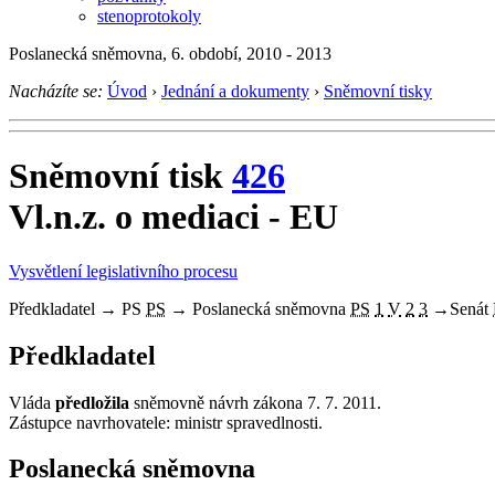
stenoprotokoly
Poslanecká sněmovna, 6. období, 2010 - 2013
Nacházíte se:
Úvod
›
Jednání a dokumenty
›
Sněmovní tisky
Sněmovní tisk
426
Vl.n.z. o mediaci - EU
Vysvětlení legislativního procesu
Předkladatel
→
PS
PS
→
Poslanecká sněmovna
PS
1
V
2
3
→
Senát
Předkladatel
Vláda
předložila
sněmovně návrh zákona 7. 7. 2011.
Zástupce navrhovatele: ministr spravedlnosti.
Poslanecká sněmovna