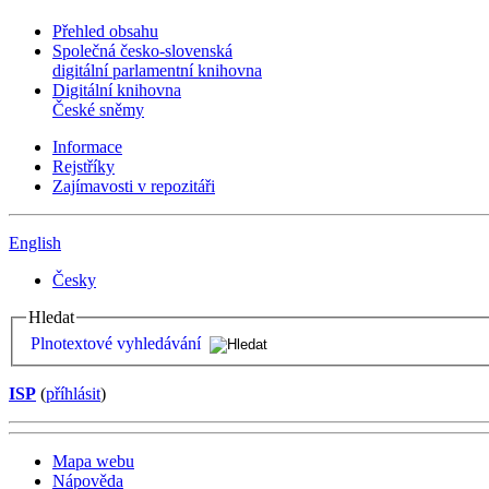
Přehled obsahu
Společná česko-slovenská
digitální parlamentní knihovna
Digitální knihovna
České sněmy
Informace
Rejstříky
Zajímavosti v repozitáři
English
Česky
Hledat
Plnotextové vyhledávání
ISP
(
příhlásit
)
Mapa webu
Nápověda