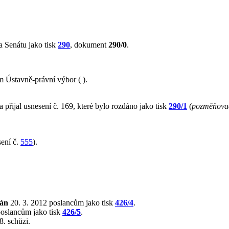
 Senátu jako tisk
290
, dokument
290/0
.
 Ústavně-právní výbor ( ).
 přijal usnesení č. 169, které bylo rozdáno jako tisk
290/1
(
pozměňovac
ení č.
555
).
lán
20. 3. 2012 poslancům jako tisk
426/4
.
poslancům jako tisk
426/5
.
8. schůzi.