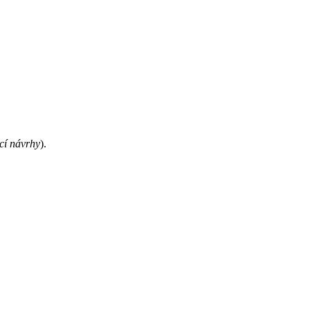
í návrhy
).