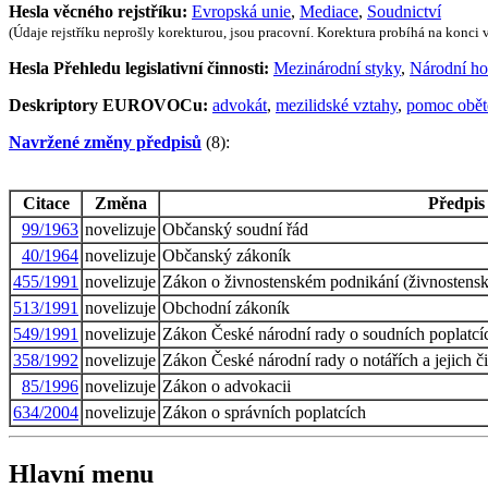
Hesla věcného rejstříku:
Evropská unie
,
Mediace
,
Soudnictví
(Údaje rejstříku neprošly korekturou, jsou pracovní. Korektura probíhá na konci
Hesla Přehledu legislativní činnosti:
Mezinárodní styky
,
Národní ho
Deskriptory EUROVOCu:
advokát
,
mezilidské vztahy
,
pomoc oběte
Navržené změny předpisů
(8):
Citace
Změna
Předpis
99/1963
novelizuje
Občanský soudní řád
40/1964
novelizuje
Občanský zákoník
455/1991
novelizuje
Zákon o živnostenském podnikání (živnostens
513/1991
novelizuje
Obchodní zákoník
549/1991
novelizuje
Zákon České národní rady o soudních poplatcích 
358/1992
novelizuje
Zákon České národní rady o notářích a jejich či
85/1996
novelizuje
Zákon o advokacii
634/2004
novelizuje
Zákon o správních poplatcích
Hlavní menu