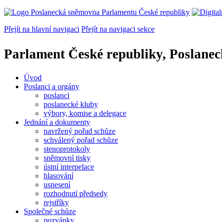
Přejít na hlavní navigaci
Přejít na navigaci sekce
Parlament České republiky, Poslane
Úvod
Poslanci a orgány
poslanci
poslanecké kluby
výbory, komise a delegace
Jednání a dokumenty
navržený pořad schůze
schválený pořad schůze
stenoprotokoly
sněmovní tisky
ústní interpelace
hlasování
usnesení
rozhodnutí předsedy
rejstříky
Společné schůze
pozvánky