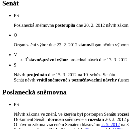
Senát
PS
Poslanecká sněmovna
postoupila
dne 20. 2. 2012 návrh zákona
O
Organizační výbor dne 22. 2. 2012
stanovil
garančním výborem
V
Ústavně-právní výbor
projednal návrh dne 13. 3. 2012 a
S
Návrh
projednán
dne 15. 3. 2012 na 19. schůzi Senátu.
Senát návrh
vrátil sněmovně s pozměňovacími návrhy
(usnes
Poslanecká sněmovna
PS
Návrh zákona ve znění, ve kterém byl postoupen Senátu
rozes
Dokument Senátu
doručen
sněmovně a
rozeslán
20. 3. 2012 
O návrhu zákona vráceném Senátem hlasováno
2. 5. 2012
na 3