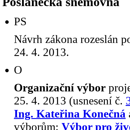
Poslanecká sněmovna
PS
Návrh zákona rozeslán p
24. 4. 2013.
O
Organizační výbor
proj
25. 4. 2013 (usnesení č.
Ing. Kateřina Konečná
výborům:
Výbor pro živ