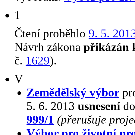
1
Čtení proběhlo
9. 5. 201
Návrh zákona
přikázán 
č.
1629
).
V
Zemědělský výbor
pro
5. 6. 2013
usnesení
do
999/1
(přerušuje proj
Výbor pro životní pro