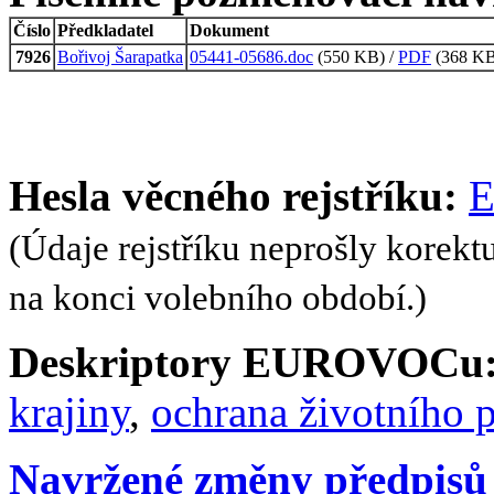
Číslo
Předkladatel
Dokument
7926
Bořivoj Šarapatka
05441-05686.doc
(550 KB) /
PDF
(368 KB,
Hesla věcného rejstříku:
E
(Údaje rejstříku neprošly korekt
na konci volebního období.)
Deskriptory EUROVOCu
krajiny
,
ochrana životního p
Navržené změny předpisů