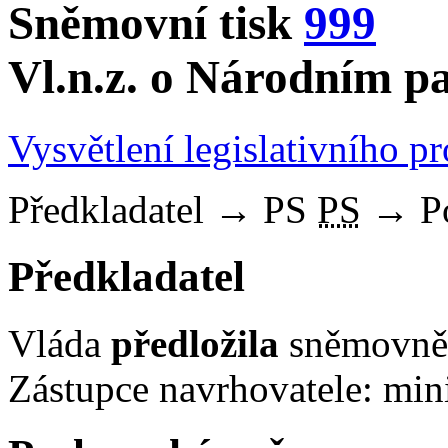
Sněmovní tisk
999
Vl.n.z. o Národním 
Vysvětlení legislativního p
Předkladatel
→
PS
PS
→
P
Předkladatel
Vláda
předložila
sněmovně 
Zástupce navrhovatele: mini