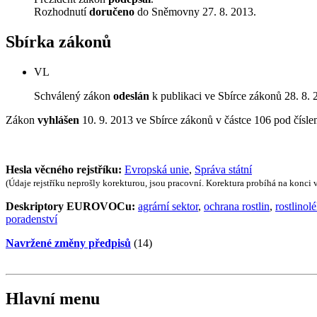
Rozhodnutí
doručeno
do Sněmovny 27. 8. 2013.
Sbírka zákonů
VL
Schválený zákon
odeslán
k publikaci ve Sbírce zákonů 28. 8. 
Zákon
vyhlášen
10. 9. 2013 ve Sbírce zákonů v částce 106 pod čísl
Hesla věcného rejstříku:
Evropská unie
,
Správa státní
(Údaje rejstříku neprošly korekturou, jsou pracovní. Korektura probíhá na konci
Deskriptory EUROVOCu:
agrární sektor
,
ochrana rostlin
,
rostlinol
poradenství
Navržené změny předpisů
(14)
Hlavní menu