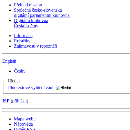
Přehled obsahu
Společná česko-slovenská
digitální parlamentní knihovna
Digitální knihovna
České sněmy
Informace
Rejstříky
Zajímavosti v repozitáři
English
Česky
Hledat
Plnotextové vyhledávání
ISP
(
příhlásit
)
Mapa webu
Nápověda
Odběr RSS