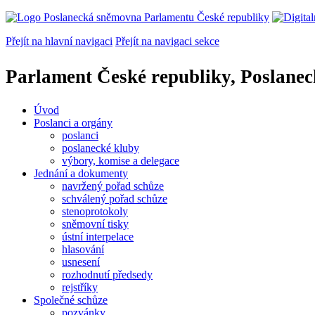
Přejít na hlavní navigaci
Přejít na navigaci sekce
Parlament České republiky, Poslane
Úvod
Poslanci a orgány
poslanci
poslanecké kluby
výbory, komise a delegace
Jednání a dokumenty
navržený pořad schůze
schválený pořad schůze
stenoprotokoly
sněmovní tisky
ústní interpelace
hlasování
usnesení
rozhodnutí předsedy
rejstříky
Společné schůze
pozvánky