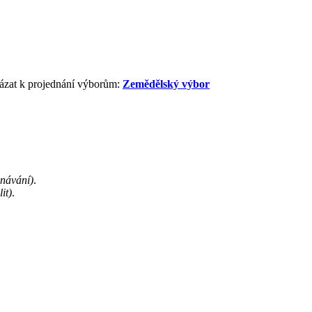
kázat k projednání výborům:
Zemědělský výbor
dnávání)
.
it)
.