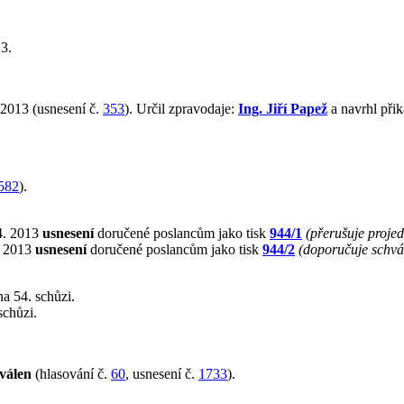
3.
 2013 (usnesení č.
353
). Určil zpravodaje:
Ing. Jiří Papež
a navrhl při
582
).
4. 2013
usnesení
doručené poslancům jako tisk
944/1
(přerušuje proje
. 2013
usnesení
doručené poslancům jako tisk
944/2
(doporučuje schvál
a 54. schůzi.
schůzi.
válen
(hlasování č.
60
, usnesení č.
1733
).