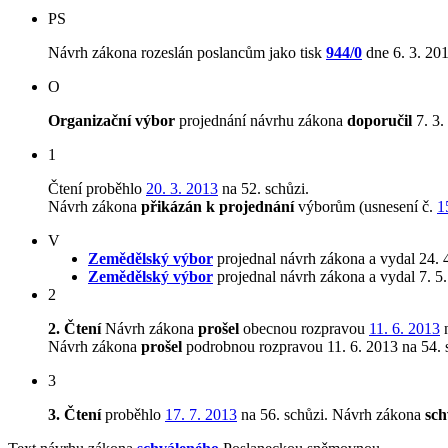
PS
Návrh zákona rozeslán poslancům jako tisk
944/0
dne 6. 3. 201
O
Organizační výbor
projednání návrhu zákona
doporučil
7. 3.
1
Čtení proběhlo
20. 3. 2013
na 52. schůzi.
Návrh zákona
přikázán k projednání
výborům (usnesení č.
1
V
Zemědělský výbor
projednal návrh zákona a vydal 24. 
Zemědělský výbor
projednal návrh zákona a vydal 7. 5
2
2. Čtení
Návrh zákona
prošel
obecnou rozpravou
11. 6. 2013
n
Návrh zákona
prošel
podrobnou rozpravou 11. 6. 2013 na 54. 
3
3. Čtení
proběhlo
17. 7. 2013
na 56. schůzi.
Návrh zákona
sch