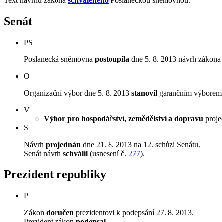
Text návrhu zákona
schváleného
Poslaneckou sněmovnou.
Senát
PS
Poslanecká sněmovna
postoupila
dne 5. 8. 2013 návrh zákona 
O
Organizační výbor dne 5. 8. 2013
stanovil
garančním výborem V
V
Výbor pro hospodářství, zemědělství a dopravu
projed
S
Návrh
projednán
dne 21. 8. 2013 na 12. schůzi Senátu.
Senát návrh
schválil
(usnesení č.
277
).
Prezident republiky
P
Zákon
doručen
prezidentovi k podepsání 27. 8. 2013.
Prezident zákon
podepsal
.