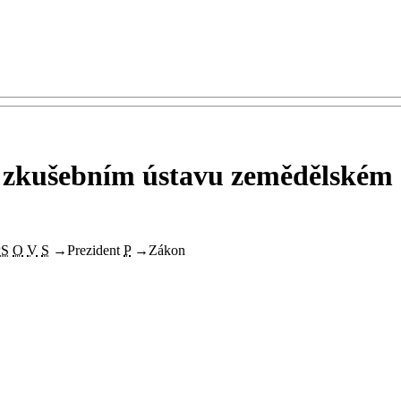
a zkušebním ústavu zemědělském
PS
O
V
S
→
Prezident
P
→
Zákon