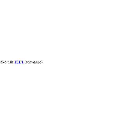
jako tisk
151/1
(
schvaluje
).