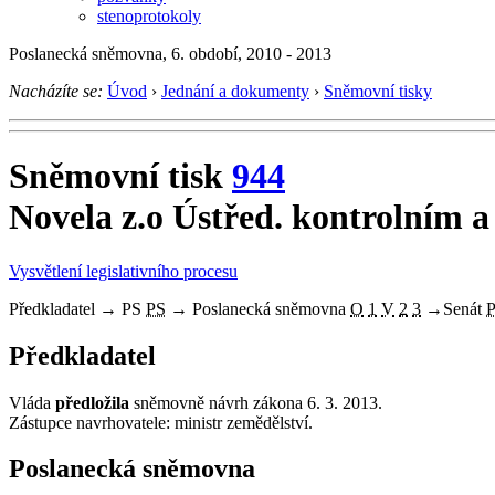
stenoprotokoly
Poslanecká sněmovna, 6. období, 2010 - 2013
Nacházíte se:
Úvod
›
Jednání a dokumenty
›
Sněmovní tisky
Sněmovní tisk
944
Novela z.o Ústřed. kontrolním 
Vysvětlení legislativního procesu
Předkladatel
→
PS
PS
→
Poslanecká sněmovna
O
1
V
2
3
→
Senát
Předkladatel
Vláda
předložila
sněmovně návrh zákona 6. 3. 2013.
Zástupce navrhovatele: ministr zemědělství.
Poslanecká sněmovna