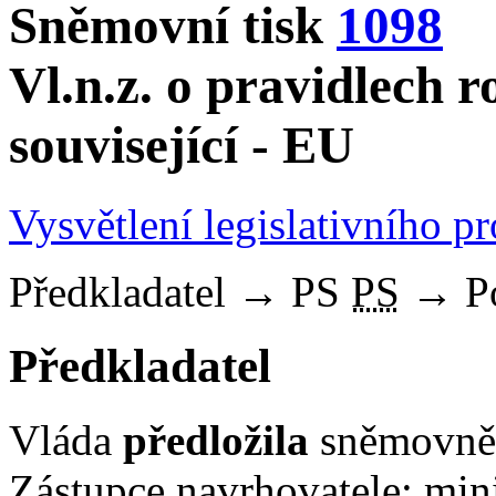
Sněmovní tisk
1098
Vl.n.z. o pravidlech 
související - EU
Vysvětlení legislativního p
Předkladatel
→
PS
PS
→
P
Předkladatel
Vláda
předložila
sněmovně 
Zástupce navrhovatele: mini