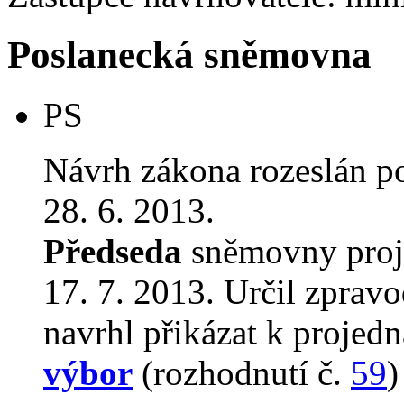
Poslanecká sněmovna
PS
Návrh zákona rozeslán p
28. 6. 2013.
Předseda
sněmovny proj
17. 7. 2013. Určil zprav
navrhl přikázat k proje
výbor
(rozhodnutí č.
59
)