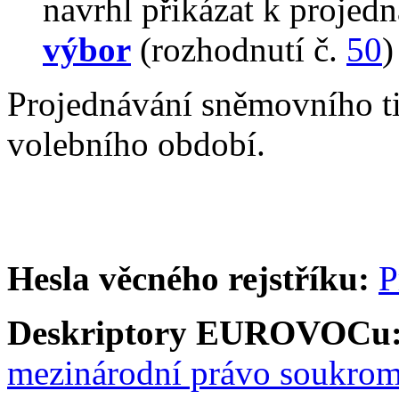
navrhl přikázat k proje
výbor
(rozhodnutí č.
50
)
Projednávání sněmovního t
volebního období.
Hesla věcného rejstříku:
P
Deskriptory EUROVOCu
mezinárodní právo soukro