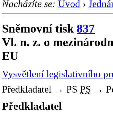
Nacházíte se:
Úvod
›
Jedná
Sněmovní tisk
837
Vl. n. z. o mezináro
EU
Vysvětlení legislativního p
Předkladatel
→
PS
PS
→
P
Předkladatel