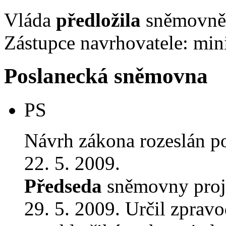
Vláda
předložila
sněmovně 
Zástupce navrhovatele: mini
Poslanecká sněmovna
PS
Návrh zákona rozeslán p
22. 5. 2009.
Předseda
sněmovny proj
29. 5. 2009. Určil zprav