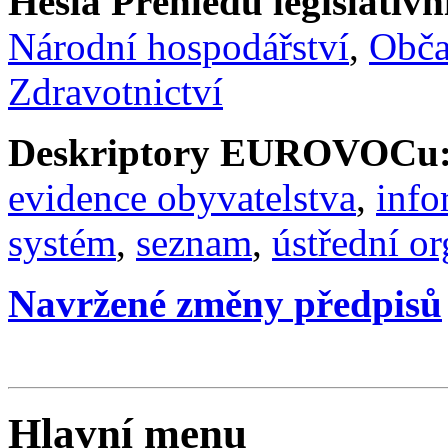
Hesla Přehledu legislativní
Národní hospodářství
,
Obč
Zdravotnictví
Deskriptory EUROVOCu
evidence obyvatelstva
,
info
systém
,
seznam
,
ústřední or
Navržené změny předpisů
Hlavní menu