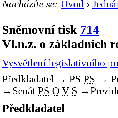
Nacházíte se:
Úvod
›
Jedná
Sněmovní tisk
714
Vl.n.z. o základních re
Vysvětlení legislativního p
Předkladatel
→
PS
PS
→
P
→
Senát
PS
O
V
S
→
Prezid
Předkladatel