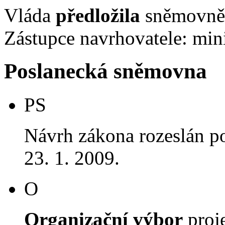
Vláda
předložila
sněmovně 
Zástupce navrhovatele: mini
Poslanecká sněmovna
PS
Návrh zákona rozeslán p
23. 1. 2009.
O
Organizační výbor
proj