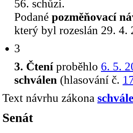
56. schůzi.
Podané
pozměňovací ná
který byl rozeslán 29. 4.
3
3. Čtení
proběhlo
6. 5. 
schválen
(hlasování č.
1
Text návrhu zákona
schvál
Senát