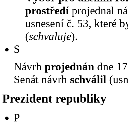
prostředí
projednal náv
usnesení č. 53, které 
(
schvaluje
).
S
Návrh
projednán
dne 17.
Senát návrh
schválil
(usn
Prezident republiky
P