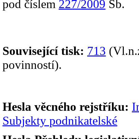
pod číslem
227/2009
Sb.
Související tisk:
713
(Vl.n.
povinností).
Hesla věcného rejstříku:
I
Subjekty podnikatelské