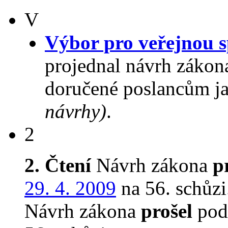
V
Výbor pro veřejnou s
projednal návrh zákon
doručené poslancům ja
návrhy)
.
2
2. Čtení
Návrh zákona
p
29. 4. 2009
na 56. schůzi
Návrh zákona
prošel
podr