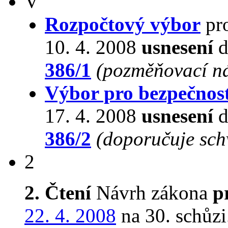
V
Rozpočtový výbor
pro
10. 4. 2008
usnesení
d
386/1
(pozměňovací n
Výbor pro bezpečnos
17. 4. 2008
usnesení
d
386/2
(doporučuje schv
2
2. Čtení
Návrh zákona
p
22. 4. 2008
na 30. schůzi