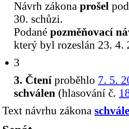
Návrh zákona
prošel
podr
30. schůzi.
Podané
pozměňovací ná
který byl rozeslán 23. 4.
3
3. Čtení
proběhlo
7. 5. 
schválen
(hlasování č.
1
Text návrhu zákona
schvál