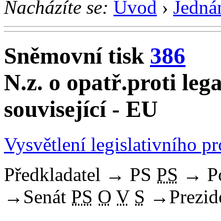
Nacházíte se:
Úvod
›
Jedná
Sněmovní tisk
386
N.z. o opatř.proti lega
související - EU
Vysvětlení legislativního p
Předkladatel
→
PS
PS
→
P
→
Senát
PS
O
V
S
→
Prezid