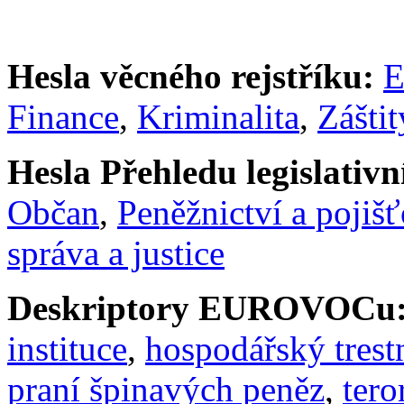
Hesla věcného rejstříku:
E
Finance
,
Kriminalita
,
Záštit
Hesla Přehledu legislativní
Občan
,
Peněžnictví a pojišť
správa a justice
Deskriptory EUROVOCu
instituce
,
hospodářský trest
praní špinavých peněz
,
tero