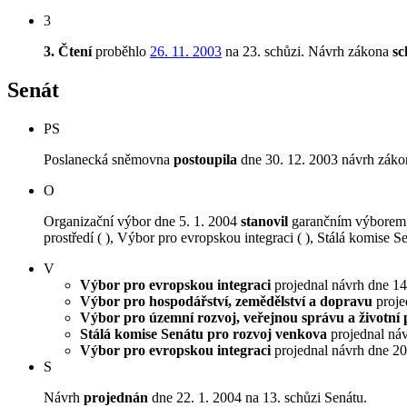
3
3. Čtení
proběhlo
26. 11. 2003
na 23. schůzi.
Návrh zákona
sc
Senát
PS
Poslanecká sněmovna
postoupila
dne 30. 12. 2003 návrh záko
O
Organizační výbor dne 5. 1. 2004
stanovil
garančním výborem V
prostředí ( ), Výbor pro evropskou integraci ( ), Stálá komise S
V
Výbor pro evropskou integraci
projednal návrh dne 14.
Výbor pro hospodářství, zemědělství a dopravu
projed
Výbor pro územní rozvoj, veřejnou správu a životní 
Stálá komise Senátu pro rozvoj venkova
projednal návr
Výbor pro evropskou integraci
projednal návrh dne 20.
S
Návrh
projednán
dne 22. 1. 2004 na 13. schůzi Senátu.