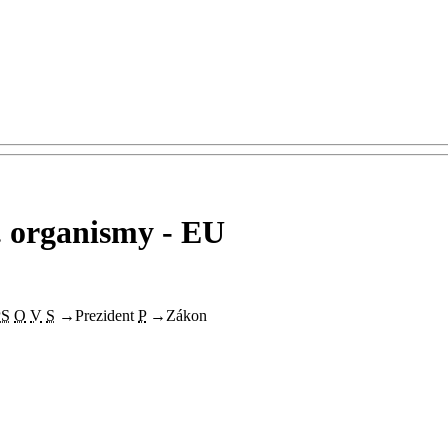
f. organismy - EU
PS
O
V
S
→
Prezident
P
→
Zákon