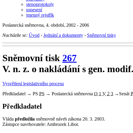
stenoprotokoly
usnesení
jmenný rejstřík
Poslanecká sněmovna, 4. období, 2002 - 2006
Nacházíte se:
Úvod
›
Jednání a dokumenty
›
Sněmovní tisky
Sněmovní tisk
267
V. n. z. o nakládání s gen. modi
Vysvětlení legislativního procesu
Předkladatel
→
PS
PS
→
Poslanecká sněmovna
O
1
V
2
3
→
Senát
Předkladatel
Vláda
předložila
sněmovně návrh zákona 20. 3. 2003.
Zástupce navrhovatele: Ambrozek Libor.