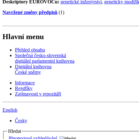
Deskriptory EUROVOCu:
genetické inženýrství
,
geneticky modifi
Navržené změny předpisů
(1)
Hlavní menu
Přehled obsahu
Společná česko-slovenská
digitální parlamentní knihovna
Digitální knihovna
České sněmy
Informace
Rejstříky
Zajímavosti v repozitáři
English
Česky
Hledat
Plnotextové vyhledávání