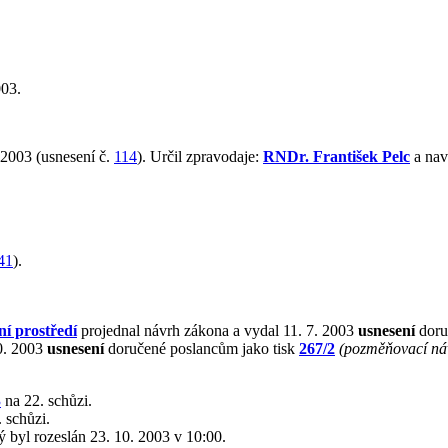
003.
 2003 (usnesení č.
114
). Určil zpravodaje:
RNDr. František Pelc
a nav
41
).
ní prostředí
projednal návrh zákona a vydal 11. 7. 2003
usnesení
doru
0. 2003
usnesení
doručené poslancům jako tisk
267/2
(pozměňovací ná
3
na 22. schůzi.
 schůzi.
rý byl rozeslán 23. 10. 2003 v 10:00.