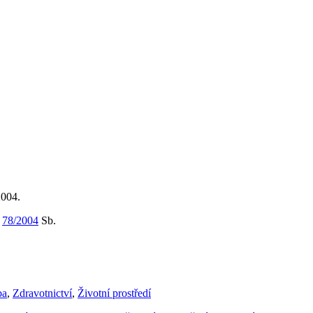
2004.
m
78/2004
Sb.
ba
,
Zdravotnictví
,
Životní prostředí