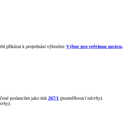
rhl přikázat k projednání výborům:
Výbor pro veřejnou správu,
čené poslancům jako tisk
267/1
(pozměňovací návrhy)
.
vrhy)
.