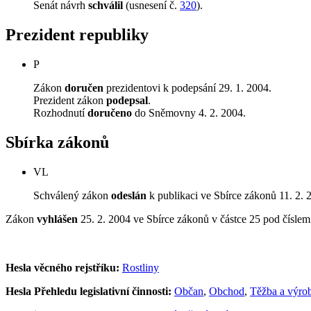
Senát návrh
schválil
(usnesení č.
320
).
Prezident republiky
P
Zákon
doručen
prezidentovi k podepsání 29. 1. 2004.
Prezident zákon
podepsal
.
Rozhodnutí
doručeno
do Sněmovny 4. 2. 2004.
Sbírka zákonů
VL
Schválený zákon
odeslán
k publikaci ve Sbírce zákonů 11. 2. 
Zákon
vyhlášen
25. 2. 2004 ve Sbírce zákonů v částce 25 pod čísle
Hesla věcného rejstříku:
Rostliny
Hesla Přehledu legislativní činnosti:
Občan
,
Obchod
,
Těžba a výro