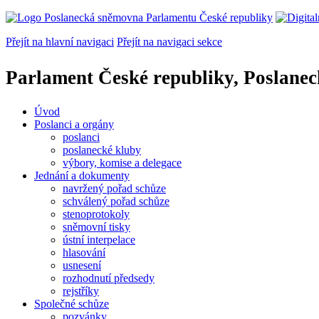
Přejít na hlavní navigaci
Přejít na navigaci sekce
Parlament České republiky, Poslane
Úvod
Poslanci a orgány
poslanci
poslanecké kluby
výbory, komise a delegace
Jednání a dokumenty
navržený pořad schůze
schválený pořad schůze
stenoprotokoly
sněmovní tisky
ústní interpelace
hlasování
usnesení
rozhodnutí předsedy
rejstříky
Společné schůze
pozvánky