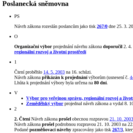
Poslanecká sněmovna
PS
Návrh zákona rozeslán poslancům jako tisk
267/0
dne 25. 3. 2
O
Organizační výbor
projednání návrhu zákona
doporučil
2. 4.
regionální rozvoj a životní prostředí
1
Čtení proběhlo
14. 5. 2003
na 16. schůzi.
Návrh zákona
přikázán k projednání
výborům (usnesení č.
4
Lhůta k projednání výbory byla určena na
80 dní
.
V
Výbor pro veřejnou správu, regionální rozvoj a život
Zemědělský výbor
projednal návrh zákona a vydal 8. 1
2
2. Čtení
Návrh zákona
prošel
obecnou rozpravou
21. 10. 200
Návrh zákona
prošel
podrobnou rozpravou 21. 10. 2003 na 22.
Podané
pozměňovací návrhy
zpracovány jako tisk
267/3
, kte