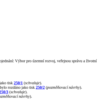
rojednání: Výbor pro územní rozvoj, veřejnou správu a životní
jako tisk
250/1
(
schvaluje
).
 bylo rozdáno jako tisk
250/2
(
pozměňovací návrhy
).
250/3
(
schvaluje
).
ozměňovací návrhy
).