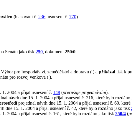
hválen
(hlasování č.
236
, usnesení č.
770
).
na Senátu jako tisk
250
, dokument
250/0
.
ýbor pro hospodářství, zemědělství a dopravu ( ) a
přikázal
tisk k p
enátu pro rozvoj venkova ( ).
 1. 2004 a přijal usnesení č.
148
(
přerušuje projednávání
).
nal návrh dne 15. 1. 2004 a přijal usnesení č. 216, které bylo rozdáno 
prostředí
projednal návrh dne 15. 1. 2004 a přijal usnesení č. 60, které
h dne 15. 1. 2004 a přijal usnesení č. 42, které bylo rozdáno jako tisk
 1. 2004 a přijal usnesení č. 161, které bylo rozdáno jako tisk
250/4
(
p