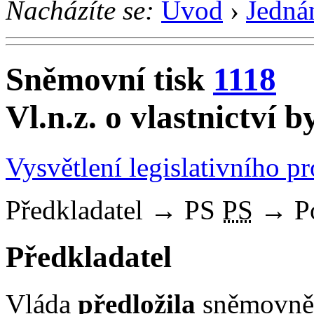
Nacházíte se:
Úvod
›
Jedná
Sněmovní tisk
1118
Vl.n.z. o vlastnictví b
Vysvětlení legislativního p
Předkladatel
→
PS
PS
→
P
Předkladatel
Vláda
předložila
sněmovně 