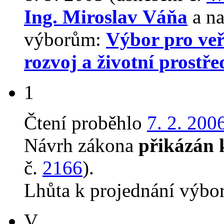
Ing. Miroslav Váňa
a na
výborům:
Výbor pro veř
rozvoj a životní prostře
1
Čtení proběhlo
7. 2. 200
Návrh zákona
přikázán 
č.
2166
).
Lhůta k projednání výbo
V