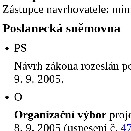
Zástupce navrhovatele: mini
Poslanecká sněmovna
PS
Návrh zákona rozeslán p
9. 9. 2005.
O
Organizační výbor
proj
8. 9. 2005 (usnesení č.
4