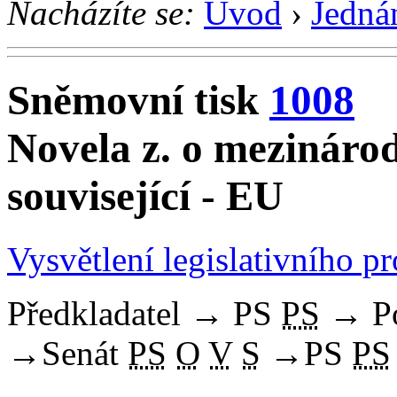
Nacházíte se:
Úvod
›
Jedná
Sněmovní tisk
1008
Novela z. o mezinárod
související - EU
Vysvětlení legislativního p
Předkladatel
→
PS
PS
→
P
→
Senát
PS
O
V
S
→
PS
PS