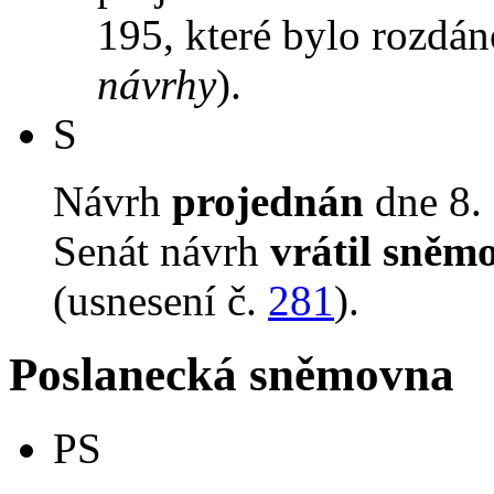
195, které bylo rozdán
návrhy
).
S
Návrh
projednán
dne 8. 
Senát návrh
vrátil sněm
(usnesení č.
281
).
Poslanecká sněmovna
PS