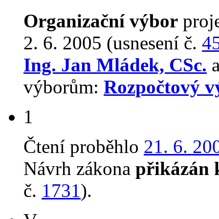
Organizační výbor
proj
2. 6. 2005 (usnesení č.
4
Ing. Jan Mládek, CSc.
a
výborům:
Rozpočtový v
1
Čtení proběhlo
21. 6. 20
Návrh zákona
přikázán 
č.
1731
).