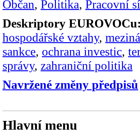
Občan
,
Politika
,
Pracovní sí
Deskriptory EUROVOCu
hospodářské vztahy
,
meziná
sankce
,
ochrana investic
,
te
správy
,
zahraniční politika
Navržené změny předpisů
Hlavní menu