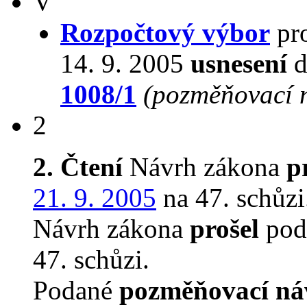
V
Rozpočtový výbor
pro
14. 9. 2005
usnesení
d
1008/1
(pozměňovací 
2
2. Čtení
Návrh zákona
p
21. 9. 2005
na 47. schůzi
Návrh zákona
prošel
podr
47. schůzi.
Podané
pozměňovací ná