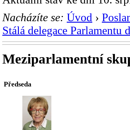
Nacházíte se:
Úvod
›
Posla
Stálá delegace Parlamentu 
Meziparlamentní sku
Předseda