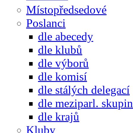
Místopředsedové
Poslanci
dle abecedy
dle klubů
dle výborů
dle komisí
dle stálých delegací
dle meziparl. skupin
dle krajů
Kluby