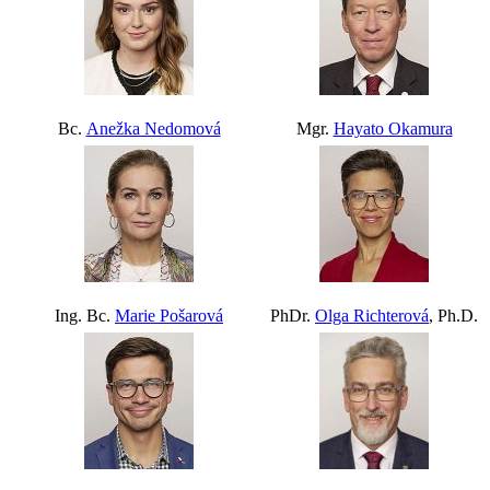
Bc.
Anežka Nedomová
Mgr.
Hayato Okamura
Ing. Bc.
Marie Pošarová
PhDr.
Olga Richterová
, Ph.D.