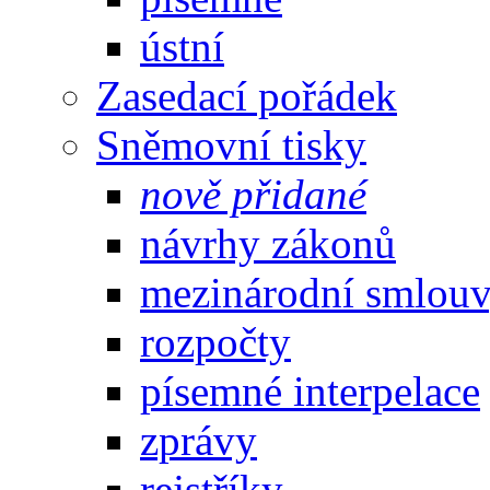
ústní
Zasedací pořádek
Sněmovní tisky
nově přidané
návrhy zákonů
mezinárodní smlou
rozpočty
písemné interpelace
zprávy
rejstříky