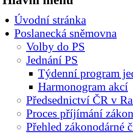
Úvodní stránka
Poslanecká sněmovna
Volby do PS
Jednání PS
Týdenní program je
Harmonogram akcí
Předsednictví ČR v R
Proces příjímání záko
Přehled zákonodárné č