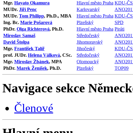
Mgr.
Hayato Okamura
Hlavní město Praha
KDU-ČS
MUDr.
Jiří Penc
Karlovarský
ANO201
MUDr.
Tom Philipp
, Ph.D., MBA
Hlavní město Praha
KDU-ČS
Ing. Bc.
Marie Pošarová
Plzeňský
SPD
PhDr.
Olga Richterová
, Ph.D.
Hlavní město Praha
Piráti
Miroslav Samaš
Středočeský
ANO201
David Štolpa
Jihomoravský
ANO201
Mgr.
František Talíř
Jihočeský
KDU-ČS
prof. JUDr.
Helena Válková
, CSc.
Středočeský
ANO201
Mgr.
Miroslav Žbánek
, MPA
Olomoucký
ANO201
PhDr.
Marek Ženíšek
, Ph.D.
Plzeňský
TOP09
Navigace sekce
Německ
Členové
Hlavní menu