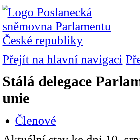
Přejít na hlavní navigaci
Př
Stálá delegace Parla
unie
Členové
Aktuální stav ke dni 10. sr