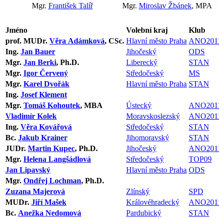
Mgr.
František Talíř
Mgr.
Miroslav Žbánek
, MPA
Jméno
Volební kraj
Klub
prof. MUDr.
Věra Adámková
, CSc.
Hlavní město Praha
ANO201
Ing.
Jan Bauer
Jihočeský
ODS
Mgr.
Jan Berki
, Ph.D.
Liberecký
STAN
Mgr.
Igor Červený
Středočeský
MS
Mgr.
Karel Dvořák
Hlavní město Praha
STAN
Ing.
Josef Klement
Mgr.
Tomáš Kohoutek
, MBA
Ústecký
ANO201
Vladimír Kolek
Moravskoslezský
ANO201
Ing.
Věra Kovářová
Středočeský
STAN
Bc.
Jakub Krainer
Jihomoravský
STAN
JUDr.
Martin Kupec
, Ph.D.
Jihočeský
ANO201
Mgr.
Helena Langšádlová
Středočeský
TOP09
Jan Lipavský
Hlavní město Praha
ODS
Mgr.
Ondřej Lochman
, Ph.D.
Zuzana Majerová
Zlínský
SPD
MUDr.
Jiří Mašek
Královéhradecký
ANO201
Bc.
Anežka Nedomová
Pardubický
STAN