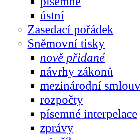
písemné
ústní
Zasedací pořádek
Sněmovní tisky
nově přidané
návrhy zákonů
mezinárodní smlou
rozpočty
písemné interpelace
zprávy