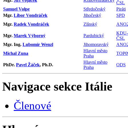
Mgr.
Jiří Vojáček
Královéhradecký
ČSL
Samuel Volpe
Středočeský
Piráti
Mgr.
Libor Vondráček
Jihočeský
SPD
Mgr.
Radek Vondráček
Zlínský
ANO2
KDU-
Mgr.
Marek Výborný
Pardubický
ČSL
Mgr. Ing.
Lubomír Wenzl
Jihomoravský
ANO2
Hlavní město
Michal Zuna
TOP0
Praha
Hlavní město
PhDr.
Pavel Žáček
, Ph.D.
ODS
Praha
Navigace sekce
Itálie
Členové