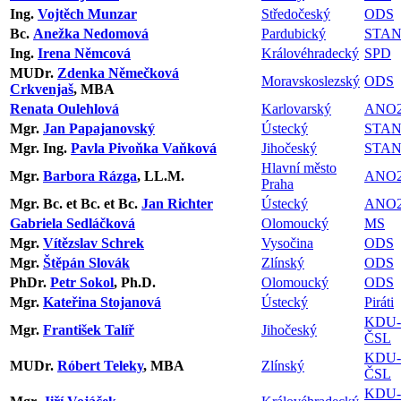
Ing.
Vojtěch Munzar
Středočeský
ODS
Bc.
Anežka Nedomová
Pardubický
STA
Ing.
Irena Němcová
Královéhradecký
SPD
MUDr.
Zdenka Němečková
Moravskoslezský
ODS
Crkvenjaš
, MBA
Renata Oulehlová
Karlovarský
ANO2
Mgr.
Jan Papajanovský
Ústecký
STA
Mgr. Ing.
Pavla Pivoňka Vaňková
Jihočeský
STA
Hlavní město
Mgr.
Barbora Rázga
, LL.M.
ANO2
Praha
Mgr. Bc. et Bc. et Bc.
Jan Richter
Ústecký
ANO2
Gabriela Sedláčková
Olomoucký
MS
Mgr.
Vítězslav Schrek
Vysočina
ODS
Mgr.
Štěpán Slovák
Zlínský
ODS
PhDr.
Petr Sokol
, Ph.D.
Olomoucký
ODS
Mgr.
Kateřina Stojanová
Ústecký
Piráti
KDU-
Mgr.
František Talíř
Jihočeský
ČSL
KDU-
MUDr.
Róbert Teleky
, MBA
Zlínský
ČSL
KDU-