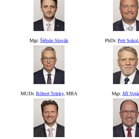
Mgr.
Štěpán Slovák
PhDr.
Petr Sokol
MUDr.
Róbert Teleky
, MBA
Mgr.
Jiří Voj