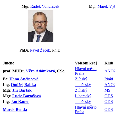
Mgr.
Radek Vondráček
Mgr.
Marek Vý
PhDr.
Pavel Žáček
, Ph.D.
Jméno
Volební kraj
Klub
Hlavní město
prof. MUDr.
Věra Adámková
, CSc.
ANO2
Praha
Bc.
Hana Ančincová
Zlínský
Piráti
Ing.
Ondřej Babka
Jihočeský
ANO2
Mgr.
Jiří Barták
Zlínský
MS
Mgr.
Lucie Bartošová
Liberecký
ODS
Ing.
Jan Bauer
Jihočeský
ODS
Hlavní město
Marek Benda
ODS
Praha