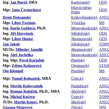
Ing.
Jan Bureš
, DBA
Karlovarský
ODS
Hlavní město
Mgr.
Jana Černochová
ODS
Praha
Denis Doksanský
Královéhradecký
ANO2
Mgr.
Libor Forman
Vysočina
MS
Ing.
Karin Gajdová
, Ph.D.
Moravskoslezský
ANO2
Ing.
Jiří Havránek
Středočeský
ODS
Mgr.
Libor Hoppe
Jihomoravský
ODS
Jan Jakob
Středočeský
TOP0
MUDr.
Miloslav Janulík
Jihomoravský
ANO2
Ing.
Aleš Juchelka
Moravskoslezský
ANO2
Ing. Mgr.
Pavel Karpíšek
Plzeňský
ODS
Mgr.
Zdena Kašparová
Olomoucký
STA
Oto Klempíř
Plzeňský
MS
Mgr.
Tomáš Kohoutek
, MBA
Ústecký
ANO2
Ing.
Martin Kolovratník
Pardubický
ANO2
Ing.
Roman Kubíček
, Ph.D., MBA
Jihočeský
ANO2
Ing.
Michal Kučera
Ústecký
TOP0
JUDr.
Martin Kupec
, Ph.D.
Jihočeský
ANO2
Zuzana Majerová
Zlínský
SPD