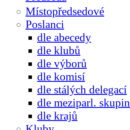
Místopředsedové
Poslanci
dle abecedy
dle klubů
dle výborů
dle komisí
dle stálých delegací
dle meziparl. skupin
dle krajů
Kluby