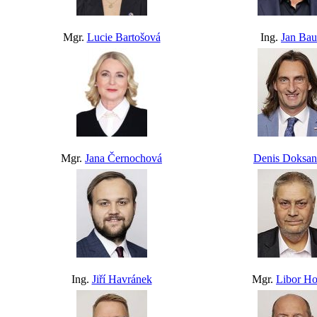
Mgr.
Lucie Bartošová
Ing.
Jan Bau
Mgr.
Jana Černochová
Denis Doksan
Ing.
Jiří Havránek
Mgr.
Libor H