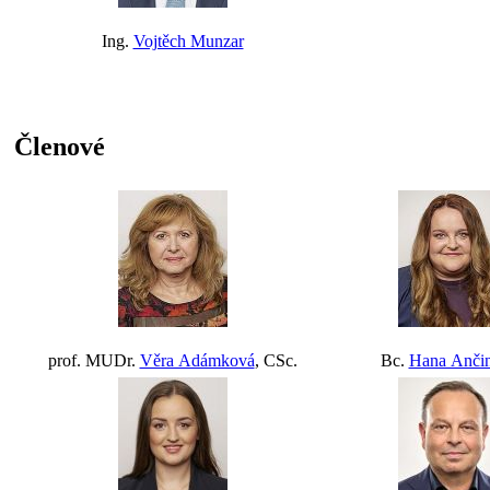
Ing.
Vojtěch Munzar
Členové
prof. MUDr.
Věra Adámková
, CSc.
Bc.
Hana Anči