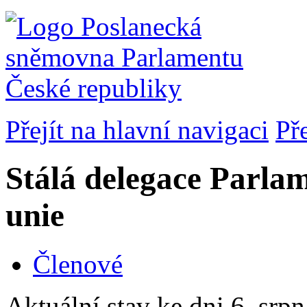
Přejít na hlavní navigaci
Př
Stálá delegace Parla
unie
Členové
Aktuální stav ke dni 6. srp