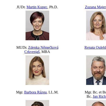
JUDr.
Martin Kupec
, Ph.D.
Zuzana Majer
MUDr.
Zdenka Němečková
Renata Ouleh
Crkvenjaš
, MBA
Mgr.
Barbora Rázga
, LL.M.
Mgr. Bc. et Bc
Bc.
Jan Rich