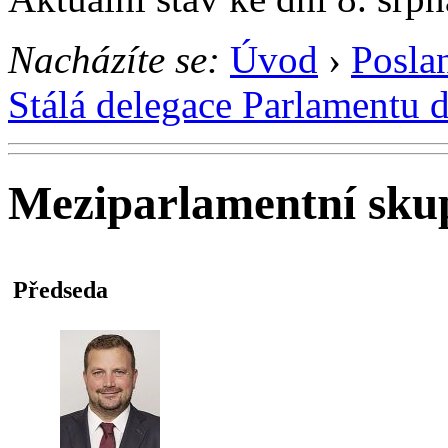
Nacházíte se:
Úvod
›
Posla
Stálá delegace Parlamentu 
Meziparlamentní sku
Předseda