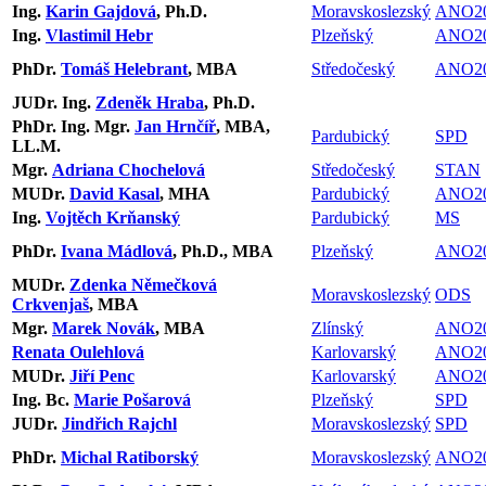
Ing.
Karin Gajdová
, Ph.D.
Moravskoslezský
ANO2
Ing.
Vlastimil Hebr
Plzeňský
ANO2
PhDr.
Tomáš Helebrant
, MBA
Středočeský
ANO2
JUDr. Ing.
Zdeněk Hraba
, Ph.D.
PhDr. Ing. Mgr.
Jan Hrnčíř
, MBA,
Pardubický
SPD
LL.M.
Mgr.
Adriana Chochelová
Středočeský
STAN
MUDr.
David Kasal
, MHA
Pardubický
ANO2
Ing.
Vojtěch Krňanský
Pardubický
MS
PhDr.
Ivana Mádlová
, Ph.D., MBA
Plzeňský
ANO2
MUDr.
Zdenka Němečková
Moravskoslezský
ODS
Crkvenjaš
, MBA
Mgr.
Marek Novák
, MBA
Zlínský
ANO2
Renata Oulehlová
Karlovarský
ANO2
MUDr.
Jiří Penc
Karlovarský
ANO2
Ing. Bc.
Marie Pošarová
Plzeňský
SPD
JUDr.
Jindřich Rajchl
Moravskoslezský
SPD
PhDr.
Michal Ratiborský
Moravskoslezský
ANO2