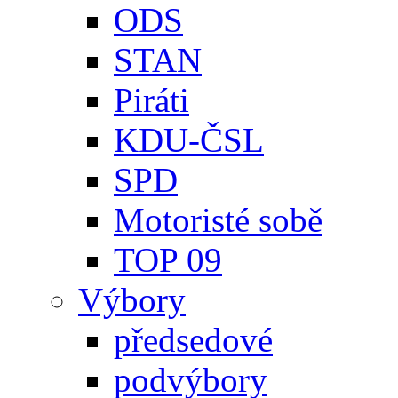
ODS
STAN
Piráti
KDU-ČSL
SPD
Motoristé sobě
TOP 09
Výbory
předsedové
podvýbory