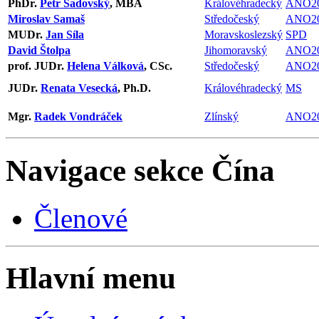
PhDr.
Petr Sadovský
, MBA
Královéhradecký
ANO2
Miroslav Samaš
Středočeský
ANO2
MUDr.
Jan Síla
Moravskoslezský
SPD
David Štolpa
Jihomoravský
ANO2
prof. JUDr.
Helena Válková
, CSc.
Středočeský
ANO2
JUDr.
Renata Vesecká
, Ph.D.
Královéhradecký
MS
Mgr.
Radek Vondráček
Zlínský
ANO2
Navigace sekce
Čína
Členové
Hlavní menu