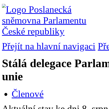
Přejít na hlavní navigaci
Př
Stálá delegace Parla
unie
Členové
Aktuální stav ke dni 8. srp