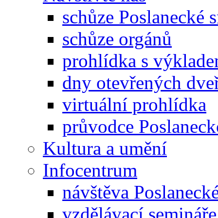
schůze Poslanecké
schůze orgánů
prohlídka s výklad
dny otevřených dveř
virtuální prohlídka
průvodce Poslanec
Kultura a umění
Infocentrum
návštěva Poslaneck
vzdělávací semináře